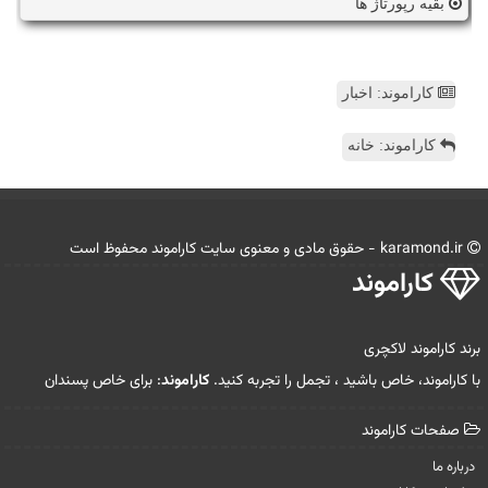
بقیه رپورتاژ ها
کاراموند: اخبار
کاراموند: خانه
karamond.ir - حقوق مادی و معنوی سایت كاراموند محفوظ است
كاراموند
برند کاراموند لاکچری
با کاراموند، خاص باشید ، تجمل را تجربه کنید.
کاراموند
: برای خاص پسندان
صفحات كاراموند
درباره ما