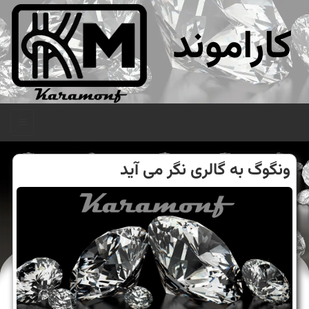
کاراموند
منو
ونگوگ به گالری نگر می آید