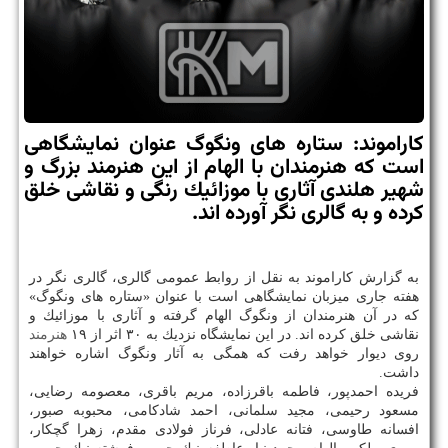
كاراموند: ستاره های ونگوگ عنوان نمایشگاهی
است كه هنرمندان با الهام از این هنرمند بزرگ و
شهیر هلندی آثاری با موزائیك رنگی و نقاشی خلق
كرده و به گالری نگر آورده اند.
به گزارش كاراموند به نقل از روابط عمومی گالری، گالری نگر در
هفته جاری میزبان نمایشگاهی است با عنوان «ستاره های ونگوگ»
كه در آن هنرمندان از ونگوگ الهام گرفته و آثاری با موزائیك و
نقاشی خلق كرده اند. در این نمایشگاه نزدیك به ۳۰ اثر از ۱۹
هنرمند
روی دیوار خواهد رفت كه همگی به آثار ونگوگ اشاره خواهند
داشت.
فریده احمدپور، فاطمه باقرزاده، مریم باقری، معصومه رضایی،
مسعود رحیمی، مجید سلمانی، احمد شادكامی، محبوبه صبور،
افسانه طاوسی، فتانه عادلی، فرناز فولادی مقدم، زهرا گچكار،