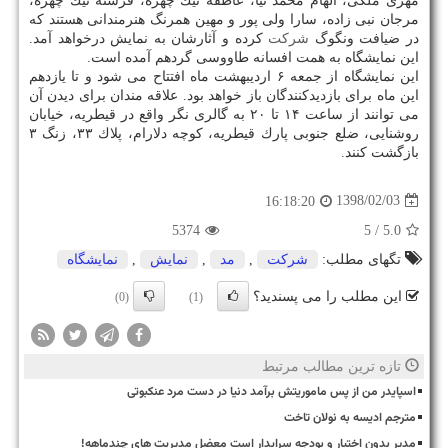
مهری ملكی، الهام محمد نیا، عاطفه نیك چهره، فرشته نیك چهره،
مرجان نبی زاده، سارا ولی پور و مهین همرنگ هنرمندانی هستند كه
در ضیافت ونگوگ
شركت
كرده و آثارشان به نمایش درخواهد آمد.
این نمایشگاه به همت افسانه طاووسی گردهم آمده است.
این نمایشگاه از جمعه ۶ اردیبهشت ماه افتتاح می شود و تا یازدهم
این ماه برای بازدیدكنندگان باز خواهد بود. علاقه مندان برای دیدن آن
می توانند از ساعت ۱۴ تا ۲۰ به گالری نگر واقع در قیطریه، خیابان
روشنایی، ضلع جنوبی پارك قیطریه، كوچه دلارام، پلاك ۳۳، زنگ ۳
بازگشت كنند.
1398/02/03
16:18:20
5374
/ 5
5.0
تگهای مطلب:
شركت
,
مد
,
نمایش
,
نمایشگاه
این مطلب را می پسندید؟
(0)
(1)
تازه ترین مطالب مرتبط
اسپایدر من از پس ماموریتش برآمد دنیا در دست مرد عنکبوتی
مترجم ادیسه به نولان تاخت
مدیر بدون اختیار و بودجه سرایدار است معضل مدیریت های چندماهه!