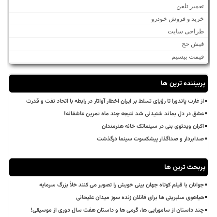
تعمیر تلفن
خرید و فروش خودرو
طراحی سایت
فیش حج
قیمت بیسیم
پربیننده ترین ها
از غارت پاندورا تا رؤیای تسلط بر ایران اخطار آواتار در رابطه با اتحاد نفت و قدرت
عشق در دل بماند شنیدنی شد نتیجه چند ماه تمرین عاشقانه!
اکران ویدئوی بنی در سینماتک خانه هنرمندان
صدابردار و صداگذار پیشکسوت سینما درگذشت
پربحث ترین ها
جوانان با فیلم کوتاه جهان بینی خویش را تصویر می کنند خلأ بزرگ سرمایه
هیاهوی سلبریتی ها برای قاتلان زنده سوز میدان علیخانی
چند داستان از سامورایی ها، گرمی ها و داستان هفت سال دوری از موسیقی!