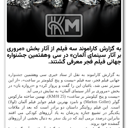
به گزارش كاراموند سه فیلم از آثار بخش «مروری
بر آثار سینمای آلمان» در سی وهفتمین جشنواره
جهانی فیلم فجر معرفی گشتند.
به گزارش كاراموند به نقل از ستاد خبری سی وهفتمین
جشنواره
جهانی فیلم فجر، سه فیلم «بیست و پنج كیلومتر بر ساعت»، «از این
سبزتر نمی شد، باغبان این را گفت و پرواز كرد» و «دروازه بان» در
بخش «مروری بر آثار سینمای آلمان» به نمایش درمی آید.
«بیست و پنج كیلومتر بر ساعت» (25 KM/H)، نهمین ساخته ماركوس
گولر (Markus Goller) و نامزد بهترین فیلم جوایز فیلم آلمان (لولا)
است. این فیلم روایتگر داستان دو برادر است كه بعد از ملاقات
یكدیگر در تشییع جنازه پدرشان به یاد آرزوهای كودكی می افتند
بنابراین درصدد برمی آیند كه در یك
سفر
به دنبال بخشی از آرزوهای
گمشده خود بروند.