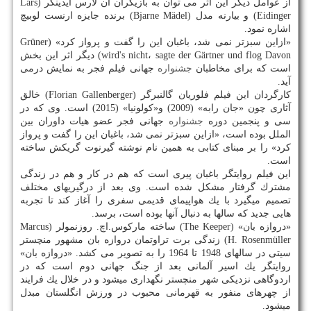
از عوامل دیگر این اثر می توان به بازیگران آن لارس آیدینگر (Lars
Eidinger) و بیارنه مدل (Bjarne Mädel) برنده جایزه ارنست لوبیچ
اشاره نمود.
«ازاین سبزتر نمی شد، باغبان این را گفت و پرواز كرد» (Grüner
wird's nicht، sagte der Gärtner und flog Davon) دیگر اثر این بخش
است كه برای مخاطبان
جشنواره
جهانی فیلم فجر به نمایش درمی
آید.
كارگردان این فیلم فلوریان گالنبرگر (Florian Gallenberger) خالق
آثاری چون «جان رابه» (2009) و«كولونیا» (2015) است. وی كه در
سی و پنجمین دوره
جشنواره
جهانی فجر عضو هیات داوران بین
الملل بوده است، «ازاین سبزتر نمی شد، باغبان این را گفت و پرواز
كرد» را بر مبنای كتابی به همین نام نوشته گیرنوت گریكش ساخته
است.
این فیلم روایتگر باغبان پیری است كه هم در كار و هم در زندگی
مشترك گرفتار مشكل شده است. وی بعد از درگیریهای مختلف
تصمیم میگیرد با یك هواپیمای قدیمی سفری را آغاز كند تا تجربه
هایی جدید كه سالها به دنبال آنها بوده است، برسد.
«دروازه بان» (The Keeper) ساخته ماركوس.اچ. روزنمولر (Marcus
H. Rosenmüller) زندگی برت تراوتمان دروازه بان مشهور منچستر
سیتی در سالهای 1948 تا 1964 را به تصویر می كشد. «دروازه بان»
روایتگر یك اسیر آلمانی بعد از جنگ جهانی دوم است كه در
اردوگاهی نزدیكی شهر منچستر نگهداری میشود و در خلال یك فرایند
از چهرهای منفور به قهرمانی محبوب در ورزش انگلستان مبدل
میشود.