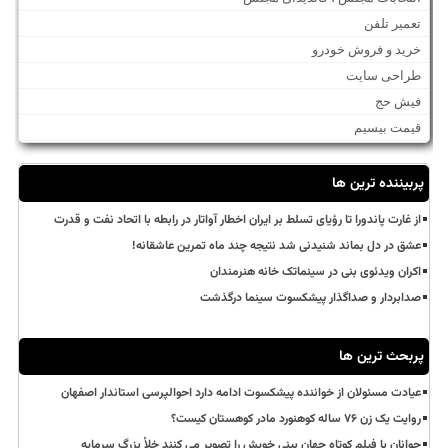
تعمیر تلفن
خرید و فروش خودرو
طراحی سایت
فیش حج
قیمت بیسیم
پربیننده ترین ها
از غارت پاندورا تا رؤیای تسلط بر ایران اخطار آواتار در رابطه با اتحاد نفت و قدرت
عشق در دل بماند شنیدنی شد نتیجه چند ماه تمرین عاشقانه!
اکران ویدئوی بنی در سینماتک خانه هنرمندان
صدابردار و صداگذار پیشکسوت سینما درگذشت
پربحث ترین ها
عیادت مسئولان از خواننده پیشکسوت ادامه دارد احوالپرسی استاندار اصفهان
روایت یک زن ۷۶ ساله کوهنورد مادر کوهستان کیست؟
جوانان با فیلم کوتاه جهان بینی خویش را تصویر می کنند خلأ بزرگ سرمایه