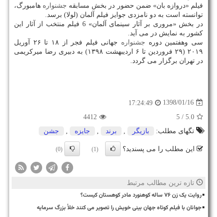
فیلم «دروازه بان» ضمن حضور در بخش مسابقه
جشنواره
هامبورگ،
توانسته است به دو نامزدی جوایز فیلم آلمان (لولا) برسد.
در بخش «مروری بر آثار سینمای آلمان» 6 فیلم منتخب از آثار این
كشور به نمایش در می آید.
سی وهفتمین دوره
جشنواره
جهانی فیلم فجر از ۱۸ تا ۲۶ آوریل
۲۰۱۹ (۲۹ فروردین تا ۶ اردیبهشت ۱۳۹۸) به دبیری رضا میركریمی
در تهران برگزار می گردد.
1398/01/16
17:24:49
4412
/ 5
5.0
تگهای مطلب:
بازیگر
,
برند
,
جایزه
,
جشن
این مطلب را می پسندید؟
(0)
(1)
تازه ترین مطالب مرتبط
روایت یک زن ۷۶ ساله کوهنورد مادر کوهستان کیست؟
جوانان با فیلم کوتاه جهان بینی خویش را تصویر می کنند خلأ بزرگ سرمایه