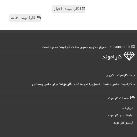
کاراموند: اخبار
کاراموند: خانه
karamond.ir - حقوق مادی و معنوی سایت كاراموند محفوظ است
كاراموند
برند کاراموند لاکچری
با کاراموند، خاص باشید ، تجمل را تجربه کنید.
کاراموند
: برای خاص پسندان
صفحات كاراموند
درباره ما
تبلیغات در كاراموند
آرشیو كاراموند