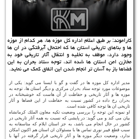
كاراموند: بر طبق اعلام اداره كل موزه ها، هر كدام از موزه
ها و بناهای تاریخی استان ها كه احتمال آبرفتگی در ان ها
وجود دارد، موظف به تخلیه و انتقال آثار تاریخی خود به
مخازن امن استان ها شده اند، توجه ستاد بحران به این
فضاها باز به آسان تر انجام شدن این اتفاق كمك می نماید.
مدیر اداره كل موزه ها در گفت و گو با ایسنا می گوید: یكی از
موضوعات مورد توجه ستاد
بحران
مركزی و دیگر استان ها، توجه به
موزه ها و آثار تاریخی و حفاظت از آن هاست كه خوشبختانه در
بحران
رخ داده در كشور نسبت به حفاظت از این فضاها و آثار
تاریخی ان ها توجه كافی شده است.
او نمونه این توجه را بررسی وضعیت تكیه معاون الملك كرمانشاه
بیان می كند و می گوید: در پایشی كه نسبت به همه آثار تاریخی در
كشور در حال انجام می باشد، به جز استان ایلام كه متاسفانه به
سبب قطع فیبر نوری تماس ها با مسئولان ان استان هم اكنون امكان
ندارد، وضعیت دیگر موزه ها و آثار تاریخی قرار گرفته در آنها با