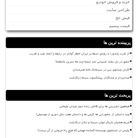
خرید و فروش خودرو
طراحی سایت
فیش حج
قیمت بیسیم
پربیننده ترین ها
از غارت پاندورا تا رؤیای تسلط بر ایران اخطار آواتار در رابطه با اتحاد نفت و قدرت
عشق در دل بماند شنیدنی شد نتیجه چند ماه تمرین عاشقانه!
اکران ویدئوی بنی در سینماتک خانه هنرمندان
صدابردار و صداگذار پیشکسوت سینما درگذشت
پربحث ترین ها
هیاهوی سلبریتی ها برای قاتلان زنده سوز میدان علیخانی
چند داستان از سامورایی ها، گرمی ها و داستان هفت سال دوری از موسیقی!
مریم همتیان بازیگر جوان سینما و تئاتر درگذشت
پلیس در جستجوی نویسنده گمشده جهنمی که هیچ راه خروجی از آن نیست!