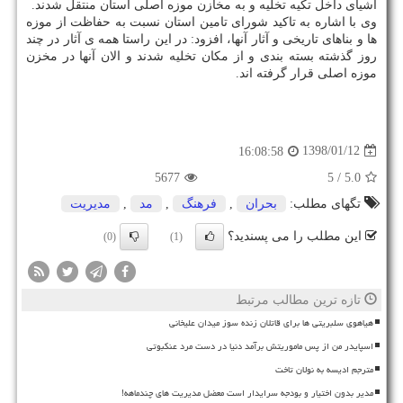
اشیای داخل تكیه تخلیه و به مخازن موزه اصلی استان منتقل شدند.
وی با اشاره به تاكید شورای تامین استان نسبت به حفاظت از موزه
ها و بناهای تاریخی و آثار آنها، افزود: در این راستا همه ی آثار در چند
روز گذشته بسته بندی و از مكان تخلیه شدند و الان آنها در مخزن
موزه اصلی قرار گرفته اند.
1398/01/12
16:08:58
5677
/ 5
5.0
تگهای مطلب:
بحران
,
فرهنگ
,
مد
,
مدیریت
این مطلب را می پسندید؟
(0)
(1)
تازه ترین مطالب مرتبط
هیاهوی سلبریتی ها برای قاتلان زنده سوز میدان علیخانی
اسپایدر من از پس ماموریتش برآمد دنیا در دست مرد عنکبوتی
مترجم ادیسه به نولان تاخت
مدیر بدون اختیار و بودجه سرایدار است معضل مدیریت های چندماهه!