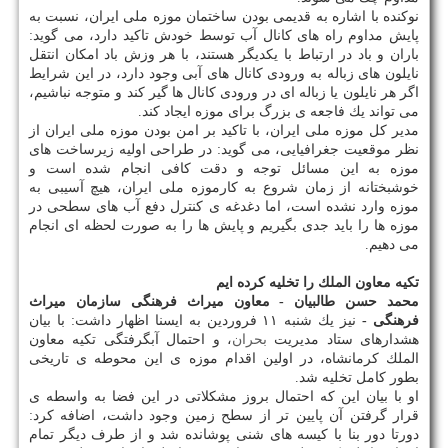
نوكنده با اشاره به قدیمی بودن ساختمان موزه ملی ایران، نسبت به
پایش مداوم راه های كانال آب توسط خودش تاكید دارد، می گوید:
باران و باد در ارتباط با یكدیگر هستند، با هر وزش باد امكان انتقل
نایلون های زباله به ورودی كانال های آبی وجود دارد، در این شرایط
اگر هر نایلون یا زباله ای در ورودی كانال ها گیر كند و متوجه نباشیم،
می تواند یك فاجعه ی بزرگ برای موزه ایجاد كند.
مدیر كل موزه ملی ایران، با تاكید بر امن بودن موزه ملی ایران از
نظر موقعیت جغرافیایی، می گوید: در طراحی اولیه زیرساخت های
موزه به این مسائل توجه و دقت كافی انجام شده است و
خوشبختانه از زمان شروع به كارموزه ملی ایران، هیچ آسیبی به
موزه وارد نشده است، اما دغدغه ی كنترل دفع آب های سطحی در
موزه ها را باید جدی بگیریم و پایش ها را به صورت لحظه ای انجام
می دهیم.
تكیه معاون الملك را تخلیه كرده ایم
محمد حسن طالبیان - معاون میراث فرهنگی سازمان میراث
فرهنگی -
نیز یك شنبه ۱۱ فروردین به ایسنا اظهار داشت: با بیان
هشدارهای ستاد مدیریت
بحران
، و احتمال آبگرفتگی تكیه معاون
الملك كرمانشاه، در اولین اقدام موزه ی این محوطه ی تاریخی
بطور كامل تخلیه شد.
او با بیان این كه احتمال بروز مشكلاتی در این فضا به واسطه ی
قرار گرفتن آن پایین تر از سطح زمین وجود داشت، اضافه كرد:
دورتا دور بنا با كیسه های شنی پوشانده شد و از طرف دیگر تمام