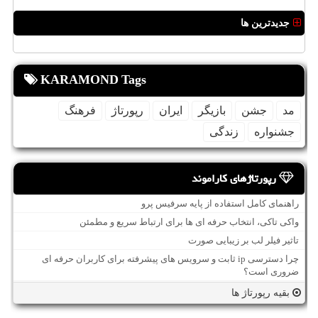
جدیدترین ها
KARAMOND Tags
مد
جشن
بازیگر
ایران
رپورتاژ
فرهنگ
جشنواره
زندگی
رپورتاژهای کاراموند
راهنمای کامل استفاده از پایه سرفیس پرو
واکی تاکی، انتخاب حرفه ای ها برای ارتباط سریع و مطمئن
تاثیر فیلر لب بر زیبایی صورت
چرا دسترسی ip ثابت و سرویس های پیشرفته برای کاربران حرفه ای
ضروری است؟
بقیه رپورتاژ ها