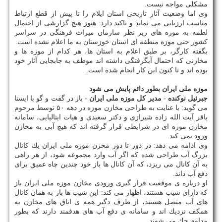
مشكلی مواجه نیست.
وی اما وضعیت آثار تاریخی استان ایلام را تا پیش از قطع ارتباط
مناسب ارزیابی می نماید و تاكید دارد: هنوز هیچ گزارشی از احتمال
لطمه به موزه های زیر نظر سازمان میراث فرهنگی در سراسر
كشور حتی موزه منطقه ای استان خوزستان به ما اعلام نشده است.
بگفته كارگر، بر طبق اعلام به استان ها، هر كدام از موزه ها و
مخازنی كه احتمال آبگرفتگی داشته اند موظف به جابجایی آثار خود
بوده اند و تا كنون این كار انجام شده است.
موزه ملی ایران بطور دائم پایش می شود
جبرئیل نوكنده - مدیر كل موزه ملی ایران -
باز در گفت و گو با ایسنا
می گوید: با عنایت به طراحی مخازن موزه در دهه ۵۰ توسط مرحوم
باقر آیت الله زاده شیرازی و دكتر سعیدی و هیات ایتالیایی، سامانه
مخازن موزه ای در شرایطی قرار گرفته اند كه هیچ آبی به مخازن
ورود نمی كند.
وی ادامه می دهد: در دور تا دور مخزن موزه ملی ایران یك كانال
بزرگ آب طراحی شده كه اگر آب وارد مجموعه شود، از هر راهی
به آن كانال می ریزد، كه آن كانال ها باز خود چندین چاه عمیق برای
دفع آب داند.
او درباره ی موقعیت قرار گیری ورودی مخازن موزه ملی ایران باز
كه دارای شیب هستند، اظهار می كند: این شیب ها باز به همان كانال
های آب متصل هستند، از طرف دگیر همه ی اتاق های مخازن به
همكف نزدیك اند و سامانه ی دفع آب های هدفمند دارند كه بطور
مداوم چك می شوند.