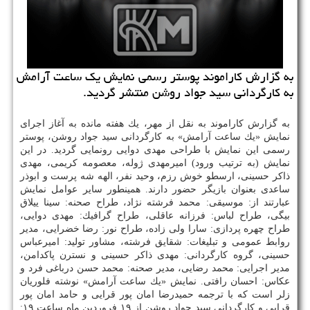
به گزارش كاراموند پوستر رسمی نمایش یك ساعت آرامش
به كارگردانی سید جواد روشن منتشر گردید.
به گزارش كاراموند به نقل از مهر، یك هفته مانده به آغاز اجرای
نمایش «یك ساعت آرامش» به كارگردانی سید جواد روشن، پوستر
رسمی این نمایش با طراحی مهدی دوایی رونمایی گردید. در این
نمایش (به ترتیب ورود) امیرمهدی ژوله، معصومه كریمی، مهدی
ذاكر حسینی، ارسطو خوش رزم، وحید نفر، الهه شه پرست و ابوذر
ساعدی بعنوان بازیگر حضور دارند. همینطور سایر عوامل نمایش
عبارتند از: موسیقی: محمد فرشته نژاد، طراح صحنه: سینا ییلاق
بیگی، طراح لباس: فرزانه عاقلی، طراح گرافیك: مهدی دوایی،
طراح چهره پردازی: سارا ولی زاده، طراح نور: رضا خضرایی، مدیر
روابط عمومی و تبلیغات: شقایق فرشته، مشاور تولید: امیرعباس
حسینی، گروه كارگردانی: مهدی ذاكر حسینی و نسترن پاكدامن،
مدیر اجرایی: محمد رضایی، مدیر صحنه: محمد حسن درباغی فرد و
عكاس: احسان رافتی. نمایش «یك ساعت آرامش» نوشته فلوریان
زلر است كه با ترجمه حمیدرضا امان پور قرایی و حامد امان پور
قرایی و كارگردانی سید جواد روشن از ۱۹ فروردین ماه ساعت ۱۹: