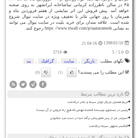
۴۵ در سالن ناظرزاده كرمانی تماشاخانه ایرانشهر به روی صحنه
خواهد آمد. پیش فروش این اثر نمایشی از هفتم فروردین ماه و
همزمان با روز جهانی تئاتر با تخفیف ویژه در سایت تیوال شروع
شده است. علاقه مندان برای خرید بلیت در سایت تیوال می توانند
به نشانی https: //www.tiwall.com/p/saataramesh رجوع كنند.
1398/01/10
21:04:16
5719
/ 5
5.0
تگهای مطلب:
بازیگر
,
سایت
,
گرافیك
,
مد
این مطلب را می پسندید؟
(0)
(1)
تازه ترین مطالب مرتبط
مریم همتیان بازیگر جوان سینما و تئاتر درگذشت
پلیس در جستجوی نویسنده گمشده جهنمی که هیچ راه خروجی از آن نیست!
اسپایدر من از پس ماموریتش برآمد دنیا در دست مرد عنکبوتی
گانگستر مشهور سینما درگذشت
نظرات بینندگان کاراموند در مورد این مطلب