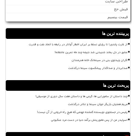
طراحی سایت
فیش حج
قیمت بیسیم
پربیننده ترین ها
از غارت پاندورا تا رؤیای تسلط بر ایران اخطار آواتار در رابطه با اتحاد نفت و قدرت
عشق در دل بماند شنیدنی شد نتیجه چند ماه تمرین عاشقانه!
اکران ویدئوی بنی در سینماتک خانه هنرمندان
صدابردار و صداگذار پیشکسوت سینما درگذشت
پربحث ترین ها
چند داستان از سامورایی ها، گرمی ها و داستان هفت سال دوری از موسیقی!
مریم همتیان بازیگر جوان سینما و تئاتر درگذشت
پلیس در جستجوی نویسنده گمشده جهنمی که هیچ راه خروجی از آن نیست!
اسپایدر من از پس ماموریتش برآمد دنیا در دست مرد عنکبوتی