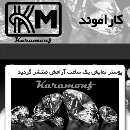
كاراموند
منو
پوستر نمایش یك ساعت آرامش منتشر گردید