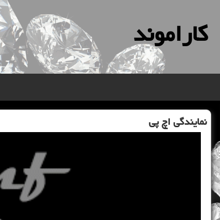
كاراموند
نمایندگی اچ پی