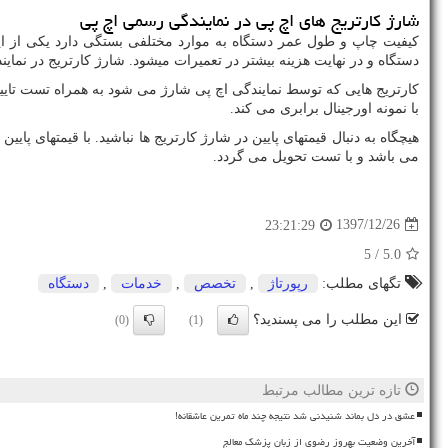
شارژ کارتریج های اچ پی در نمایندگی رسمی اچ پی
کیفیت چاپ و طول عمر دستگاه به موارد مختلفی بستگی دارد یکی از ای
دستگاه و در نهایت هزینه بیشتر در تعمیرات میشود. شارژ کارتریج در نماین
کارتریج هایی که توسط نمایندگی اچ پی شارژ می شود به همراه تست تای
با نمونه اورجینال برابری می کند.
هیچگاه به دنبال قیمتهای پایین در شارژ کارتریج ها نباشید. با قیمتهای پایی
می باشد و با تست تحویل می گردد.
1397/12/26
23:21:29
/ 5
5.0
تگهای مطلب:
رپورتاژ
,
تخصص
,
خدمات
,
دستگاه
این مطلب را می پسندید؟
(0)
(1)
تازه ترین مطالب مرتبط
عشق در دل بماند شنیدنی شد نتیجه چند ماه تمرین عاشقانه!
آخرین وضعیت بهروز رضوی از زبان پزشک معالج