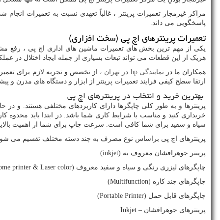
مراکز غیرمجاز تعمیرات پرینتر ، غالباً تعهدی نسبت به تعمیرات انجام ش
پاسخگویی می داند.
تعمیرات پرینترهای اچ پی (سخت افزاری)
یکی از مهم ترین بخش های تعمیرات ماشین های اداری اچ پی ، رفع مش
هریک از این قطعات می تواند تبعات بسیاری از جمله ایجاد اختلال در عملک
همکاران ما در
نمایندگی
hp
در تهران
، از تخصص و تجربه لازم برای تعمیر 
ارتقا سطح کیفی فرایند تعمیرات پرینتر از ابزار و دستگاه های مدرن و پی
بهترین خرید و انتخاب در پرینترهای اچ پی
پرینترها و به طور کلی چاپگرها دارای کاربردهای مختلفی هستند. و در ح
خریداری کنید و مناسب با شرایط کاری شما باشد. در ابتدا باید محدوه کا
سیاه و سفید برای شما کافی است. سرعت چاپ برای شما از اهمیت بالایی
پرینترهای اچ پی براساس نوع مصرف به چند دسته مختلف تقسیم می شون
پرینتر جوهرافشان معروف به (
inkjet
)
چاپگرهای لیزری رنگی و سیاه و سفید معروف (
me printer & Laser color
چاپگرهای چند کاره (
Multifunction
)
چاپگرهای قابل حمل (
Portable Printer
)
پرینترهای جوهرافشان –
Inkjet