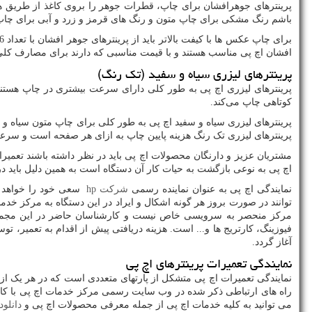
پرینترهای جوهرافشان برای چاپ، قطرات جوهر را بروی کاغذ از طریق هد 
باشم رنگ مشکی برای چاپ متون و رنگ های قرمز و زرد و آبی برای چاپ
افشان اچ پی مناسب هستند و با قیمت مناسبی که دارند برای مصارف کل
پرینترهای لیزری سیاه و سفید (تک رنگ)
پرینترهای لیزری اچ پی به طور کلی دارای سرعت بیشتری در چاپ هستن
کوتاهی چاپ می‌کند.
پرینترهای لیزری سیاه و سفید اچ پی به طور کلی برای چاپ متون سیاه و س
پرینترهای لیزری تک رنگ هزینه پایین چاپ به ازای هر صفحه است و سرعت 
مشتریان عزیز و دارنگان محصولات اچ پی باید در نظر داشته باشند تعمیرات 
اچ پی به نوعی بازگشت به حیات کار آن دستگاه است به همین دلیل باید د
نمایندگی اچ پی به عنوان نماینده رسمی
شرکت
hp
سعی خود را خواهد کر
توانند در صورت بروز هر گونه اشکال و ایراد در این دستگاه به مرکز خ
مرکز منحصر به سرویسی خاص نیست و کارشناسان حاضر در این مجموعه ق
فیوزینگ، کارتریج ها و... است. هزینه دریافتی پیش از اقدام به تعمیر،
آغاز گردد.
نمایندگی تعمیرات پرینترهای اچ پی
نمایندگی تعمیرات اچ پی متشکل از پارتهای متعددی است که در هر یک از
راه های ارتباطی ذکر شده در وب سایت رسمی مرکز خدمات اچ پی با کارشن
می توانید به کلیه خدمات اچ پی از جمله معرفی محصولات اچ پی و
دانلود