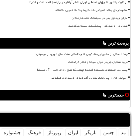
از غارت پاندورا تا رؤیای تسلط بر ایران اخطار آواتار در رابطه با اتحاد نفت و قدرت
عشق در دل بماند شنیدنی شد نتیجه چند ماه تمرین عاشقانه!
اکران ویدئوی بنی در سینماتک خانه هنرمندان
صدابردار و صداگذار پیشکسوت سینما درگذشت
پربحث ترین ها
چند داستان از سامورایی ها، گرمی ها و داستان هفت سال دوری از موسیقی!
مریم همتیان بازیگر جوان سینما و تئاتر درگذشت
پلیس در جستجوی نویسنده گمشده جهنمی که هیچ راه خروجی از آن نیست!
اسپایدر من از پس ماموریتش برآمد دنیا در دست مرد عنکبوتی
جدیدترین ها
مد
جشن
بازیگر
ایران
رپورتاژ
فرهنگ
جشنواره