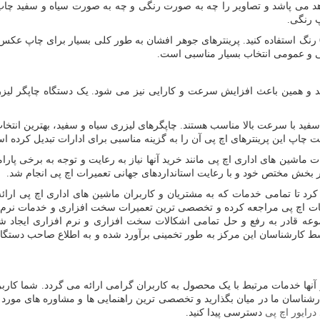
می پاشد و تصاویر را چه به صورت رنگی و چه به صورت سیاه و سفید چاپ می ک
 رنگی.
برای چاپ عکس ها با کیفت بالاتر باید از پرینترهای جوهر افشان با تعداد 6 رنگ استفاده کنید. پرینترهای جوهر 
ی و عمومی انتخاب بسیار مناسبی است.
د و همین باعث افزایش سرعت و کارایی نیز می شود. یک دستگاه چاپگر لیزر
فید با سرعت بالا مناسب هستند. چاپگرهای لیزری سیاه و سفید، بهترین انتخا
چاپ این پرینترهای اچ پی آن را به گزینه مناسبی برای ادارات تبدیل کرده ا
ماشین های اداری اچ پی مانند خرید آنها نیاز به رعایت و توجه به برخی پارامت
ر بخش مختص خود و با رعایت استانداردهای جهانی تعمیرات اچ پی انجام شد.
د تا تمامی خدمات که به مشتریان و کاربران ماشین های اداری اچ پی ارائه 
دمات اچ پی مراجعه کرده و تخصصی ترین تعمیرات سخت افزاری و خدمات نرم اف
ادر به رفع و حل تمامی اشکالات سخت افزاری و نرم افزاری ایجاد شده در 
 توسط کارشناسان این مرکز به طور تخمینی برآورد شده و به اطلاع صاحب دستگا
 آنها خدمات مرتبط با یک محصول به کاربران گرامی ارائه می گردد. شما کا
اسان ما در میان بگذارید و تخصصی ترین راهنمایی ها و مشاوره های مورد نیا
 درایور اچ پی
دسترسی پیدا کنید.