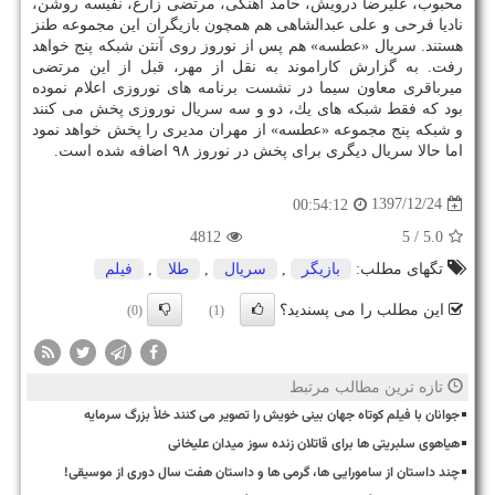
محبوب، علیرضا درویش، حامد آهنگی، مرتضی زارع، نفیسه روشن،
نادیا فرحی و علی عبدالشاهی هم همچون بازیگران این مجموعه طنز
هستند. سریال «عطسه» هم پس از نوروز روی آنتن شبكه پنج خواهد
رفت. به گزارش كاراموند به نقل از مهر، قبل از این مرتضی
میرباقری معاون سیما در نشست برنامه های نوروزی اعلام نموده
بود كه فقط شبكه های یك، دو و سه سریال نوروزی پخش می كنند
و شبكه پنج مجموعه «عطسه» از مهران مدیری را پخش خواهد نمود
اما حالا سریال دیگری برای پخش در نوروز ۹۸ اضافه شده است.
1397/12/24
00:54:12
4812
/ 5
5.0
تگهای مطلب:
بازیگر
,
سریال
,
طلا
,
فیلم
این مطلب را می پسندید؟
(0)
(1)
تازه ترین مطالب مرتبط
جوانان با فیلم کوتاه جهان بینی خویش را تصویر می کنند خلأ بزرگ سرمایه
هیاهوی سلبریتی ها برای قاتلان زنده سوز میدان علیخانی
چند داستان از سامورایی ها، گرمی ها و داستان هفت سال دوری از موسیقی!