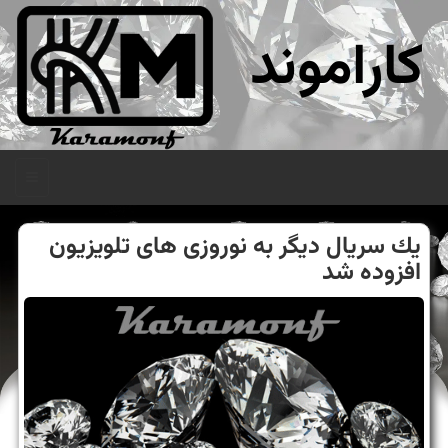
کاراموند
منو
یك سریال دیگر به نوروزی های تلویزیون
افزوده شد