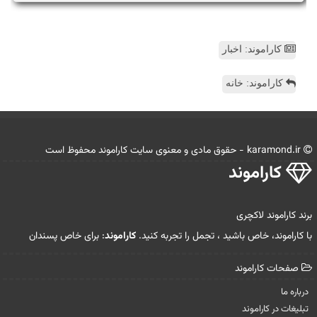
کاراموند: اخبار
کاراموند: خانه
karamond.ir - حقوق مادی و معنوی سایت كاراموند محفوظ است
كاراموند
برند کاراموند لاکچری
با کاراموند، خاص باشید ، تجمل را تجربه کنید.
کاراموند
: برای خاص پسندان
صفحات كاراموند
درباره ما
تبلیغات در كاراموند