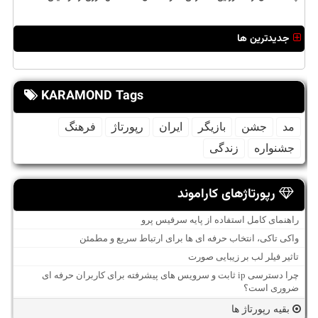
جدیدترین ها
KARAMOND Tags
مد
جشن
بازیگر
ایران
رپورتاژ
فرهنگ
جشنواره
زندگی
رپورتاژهای کاراموند
راهنمای کامل استفاده از پایه سرفیس پرو
واکی تاکی، انتخاب حرفه ای ها برای ارتباط سریع و مطمئن
تاثیر فیلر لب بر زیبایی صورت
چرا دسترسی ip ثابت و سرویس های پیشرفته برای کاربران حرفه ای
ضروری است؟
بقیه رپورتاژ ها