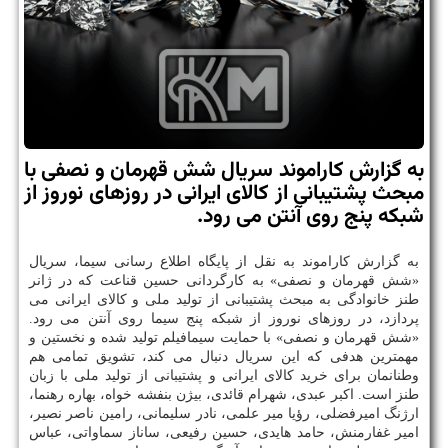
به گزارش كاراموند سریال شش قهرمان و نصفی با
مبحث پشتیبانی از كالای ایرانی در روزهای نوروز از
شبكه پنج روی آنتن می رود.
به گزارش كاراموند به نقل از پایگاه اطلاع رسانی سیما، سریال
«شش قهرمان و نصفی» به كارگردانی حسین قناعت كه در ژانر
طنز خانوادگی به مبحث پشتیبانی از تولید ملی و كالای ایرانی می
پردازد، در روزهای نوروز از شبكه پنج سیما روی آنتن می رود.
«شش قهرمان و نصفی» با حمایت سیمافیلم تولید شده و نخستین و
مهمترین هدفی كه این سریال دنبال می كند، تشویق تمامی هم
وطنانمان برای خرید كالای ایرانی و پشتیبانی از تولید ملی با زبان
طنز است. اكبر عبدی، شهرام قائدی، بیژن بنفشه خواه، بهاره رهنما،
ارژنگ امیرفضلی، رؤیا میر علمی، نادر سلیمانی، رامین ناصر نصیر،
امیر غفارمنش، حامد هایدی، حسین رفیعی، ساناز سماواتی، عباس