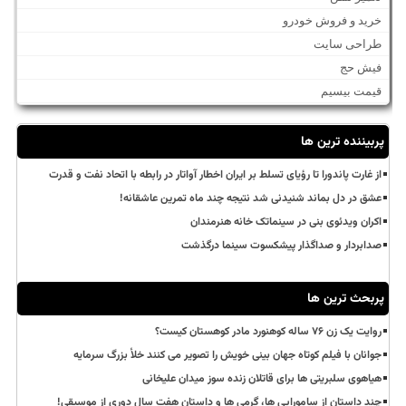
خرید و فروش خودرو
طراحی سایت
فیش حج
قیمت بیسیم
پربیننده ترین ها
از غارت پاندورا تا رؤیای تسلط بر ایران اخطار آواتار در رابطه با اتحاد نفت و قدرت
عشق در دل بماند شنیدنی شد نتیجه چند ماه تمرین عاشقانه!
اکران ویدئوی بنی در سینماتک خانه هنرمندان
صدابردار و صداگذار پیشکسوت سینما درگذشت
پربحث ترین ها
روایت یک زن ۷۶ ساله کوهنورد مادر کوهستان کیست؟
جوانان با فیلم کوتاه جهان بینی خویش را تصویر می کنند خلأ بزرگ سرمایه
هیاهوی سلبریتی ها برای قاتلان زنده سوز میدان علیخانی
چند داستان از سامورایی ها، گرمی ها و داستان هفت سال دوری از موسیقی!