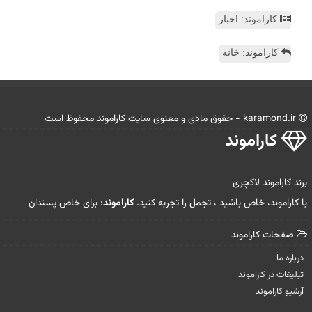
کاراموند: اخبار
کاراموند: خانه
karamond.ir - حقوق مادی و معنوی سایت كاراموند محفوظ است
كاراموند
برند کاراموند لاکچری
با کاراموند، خاص باشید ، تجمل را تجربه کنید.
کاراموند
: برای خاص پسندان
صفحات كاراموند
درباره ما
تبلیغات در كاراموند
آرشیو كاراموند