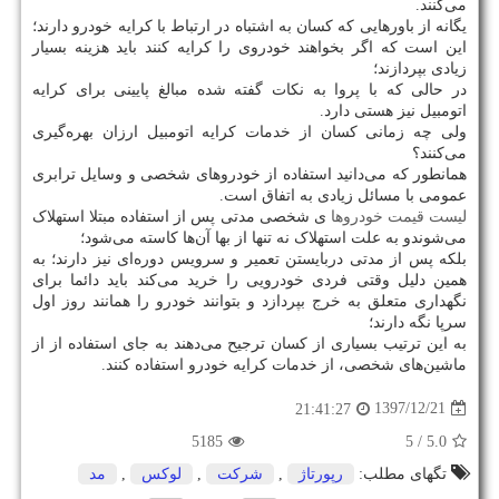
می‌کنند.
یگانه از باورهایی که کسان به اشتباه در ارتباط با کرایه خودرو دارند؛
این است که اگر بخواهند خودروی را کرایه کنند باید هزینه بسیار
زیادی بپردازند؛
در حالی که با پروا به نکات گفته شده مبالغ پایینی برای کرایه
اتومبیل نیز هستی دارد.
ولی چه زمانی کسان از خدمات کرایه اتومبیل ارزان بهره‌گیری
می‌کنند؟
همانطور که می‌دانید استفاده از خودروهای شخصی و وسایل ترابری
عمومی با مسائل زیادی به اتفاق است.
لیست قیمت خودروها
ی شخصی مدتی پس از استفاده مبتلا استهلاک
می‌شوندو به علت استهلاک نه تنها از بها آن‌ها کاسته می‌شود؛
بلکه پس از مدتی دربایستن تعمیر و سرویس دوره‌ای نیز دارند؛ به
همین دلیل وقتی فردی خودرویی را خرید می‌کند باید دائما برای
نگهداری متعلق به خرج بپردازد و بتوانند خودرو را همانند روز اول
سرپا نگه دارند؛
به این ترتیب بسیاری از کسان ترجیح می‌دهند به جای استفاده از از
ماشین‌های شخصی، از خدمات کرایه خودرو استفاده کنند.
1397/12/21
21:41:27
5185
/ 5
5.0
تگهای مطلب:
رپورتاژ
,
شركت
,
لوكس
,
مد