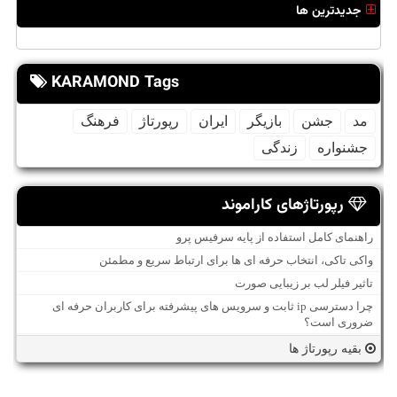
جدیدترین ها
KARAMOND Tags
مد
جشن
بازیگر
ایران
رپورتاژ
فرهنگ
جشنواره
زندگی
رپورتاژهای کاراموند
راهنمای کامل استفاده از پایه سرفیس پرو
واکی تاکی، انتخاب حرفه ای ها برای ارتباط سریع و مطمئن
تاثیر فیلر لب بر زیبایی صورت
چرا دسترسی ip ثابت و سرویس های پیشرفته برای کاربران حرفه ای
ضروری است؟
بقیه رپورتاژ ها