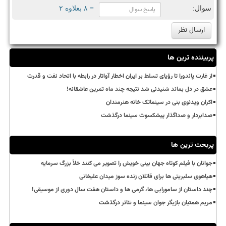
سوال:
= ۸ بعلاوه ۲
پربیننده ترین ها
از غارت پاندورا تا رؤیای تسلط بر ایران اخطار آواتار در رابطه با اتحاد نفت و قدرت
عشق در دل بماند شنیدنی شد نتیجه چند ماه تمرین عاشقانه!
اکران ویدئوی بنی در سینماتک خانه هنرمندان
صدابردار و صداگذار پیشکسوت سینما درگذشت
پربحث ترین ها
جوانان با فیلم کوتاه جهان بینی خویش را تصویر می کنند خلأ بزرگ سرمایه
هیاهوی سلبریتی ها برای قاتلان زنده سوز میدان علیخانی
چند داستان از سامورایی ها، گرمی ها و داستان هفت سال دوری از موسیقی!
مریم همتیان بازیگر جوان سینما و تئاتر درگذشت