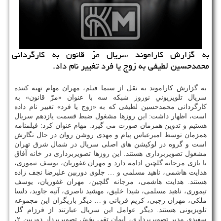
به گزارش كاراموند سریال مرّ قانون به كارگردانی
محمدحسین لطیفی به زوج یا فرد تغییر نام داد.
به گزارش كاراموند به نقل از سیما فیلم، مهران مهام تهیه كننده
سریال تلویزیونیِ نوروز شبكه سه با عنوان «مرّ قانون» به
كارگردانی محمدحسین لطیفی كه به «زوج یا فرد» تغییر نام داده
است، اظهار داشت: این روزها مشغول ضبط قسمت یازدهم سریال
هستیم و تدوین همزمان صورت می گیرد. مهام عنوان كرد: فیلمنامه
همزمان توسط امیرعباس پیام و مهدی روشن روان در حال نگارش
است و گروه در لوكیشن های اصلی سریال در شمال شرق تهران
مشغول تصویربرداری هستند. این روزها تصویربرداری در خانه آفاق
با بازی مرجانه گلچین ادامه دارد و مهران غفوریان، یوسف تیموری،
هدایت هاشمی، ناهید مسلمی و … جلوی دوربین علیرضا نجف زاده
هستند. هدایت هاشمی، مرجانه گلچین، مهران غفوریان، یوسف
تیموری، ناهید مسلمی، شیدا خلیق، مهشید ناصری، آتیه جاوید، دلسا
ملكی، مهران رجبی، كریم قربانی و … دیگر بازیگران این مجموعه
تلویزیونی هستند. دیگر عوامل این سریال عبارتند از فرزام گل
سفیدی مدیر تصویربرداری، ایمان تقی بخش تصویربردار دوربین ۲،