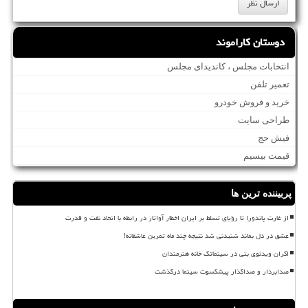
دوستان کاراموند
انتخابات مجلس ، کاندیدای مجلس
تعمیر تلفن
خرید و فروش خودرو
طراحی سایت
فیش حج
قیمت بیسیم
پربیننده ترین ها
از غارت پاندورا تا رؤیای تسلط بر ایران اخطار آواتار در رابطه با اتحاد نفت و قدرت
عشق در دل بماند شنیدنی شد نتیجه چند ماه تمرین عاشقانه!
اکران ویدئوی بنی در سینماتک خانه هنرمندان
صدابردار و صداگذار پیشکسوت سینما درگذشت