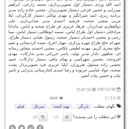
امید الله وردی دستیار اول تصویربرداری، محمد زارعی، ابراهیم
میرزایی و حسین فرجی دستیار تصویربردار، مجتبی خادم زاده مدیر
برنامه ریزی، امید شیرانگیز و مهدی توكلی دستیار كارگردان، لیلا
مربی منشی صحنه، فرشید احمدی مدیر صدابرداری، علی
ذوالفقاری صدابردار، فرهاد عزیزی فر طراح صحنه و لباس، ماندانا
مرادقلی دستیار اول طراح لباس، سمیه ابوطالبی دستیار لباس، سبا
رجبی و مجتبی احمدیان دستیار صحنه، رسول تقیانی دستیار طراح،
شهرام خلج طراح چهره پردازی، مهیار اعرج، شیده كردستانی و نعیم
خلج مجری گریم، مهدیه لطیفی عكاس، مجتبی احمدی مشاور رسانه
ای، شاهپور دلدار مدیر تولید، یاسر خزرائی مدیر تداركات، مهدی
افروخته، محسن شهرآئینی و بهنام مافی دستیار تداركات، حمید
بخشی زاده مسئول هنروران، ایلیا عزیزی فرد تصویربردار پشت
صحنه، جواد عباسی جرتوده و رضا اسدی كجارستانی پذیرایی و ناصر
بیات و حسین بیات آشپز.
1397/12/18
15:07:56
4644
/ 5
5.0
تگهای مطلب:
بازیگر
,
تهیه كننده
,
سریال
,
فیلم
این مطلب را می پسندید؟
(0)
(1)