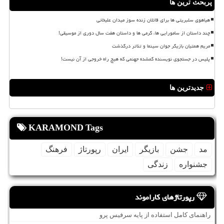
پربحث ترین ها
هیاهوی سلبریتی ها برای قاتلان زنده سوز میدان علیخانی
چند داستان از سامورایی ها، گرمی ها و داستان هفت سال دوری از موسیقی!
مریم همتیان بازیگر جوان سینما و تئاتر درگذشت
پلیس در جستجوی نویسنده گمشده جهنمی که هیچ راه خروجی از آن نیست!
جدیدترین ها
KARAMOND Tags
مد
جشن
بازیگر
ایران
رپورتاژ
فرهنگ
جشنواره
زندگی
رپورتاژهای کاراموند
راهنمای کامل استفاده از پایه سرفیس پرو