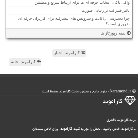
واکی تاکی، انتخاب حرفه ای ها برای ارتباط سریع و مطمئن
تاثیر فیلر لب بر زیبایی صورت
چرا دسترسی ip ثابت و سرویس های پیشرفته برای کاربران حرفه ای
ضروری است؟
بقیه رپورتاژ ها
کاراموند: اخبار
کاراموند: خانه
karamond.ir - حقوق مادی و معنوی سایت كاراموند محفوظ است
كاراموند
برند کاراموند لاکچری
با کاراموند، خاص باشید ، تجمل را تجربه کنید.
کاراموند
: برای خاص پسندان