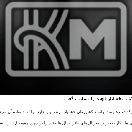
ذشت خشایار الوند را تسلیت گفت.
 درگذشت
هنرمند
توانمند كشورمان خشایار الوند، این ضایعه را به خانواده آن م
نی ماندگار بخصوص سریال های طنز، سال ها خنده را بر چهره هموطنان خود نش