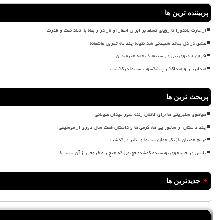
پربیننده ترین ها
از غارت پاندورا تا رؤیای تسلط بر ایران اخطار آواتار در رابطه با اتحاد نفت و قدرت
عشق در دل بماند شنیدنی شد نتیجه چند ماه تمرین عاشقانه!
اکران ویدئوی بنی در سینماتک خانه هنرمندان
صدابردار و صداگذار پیشکسوت سینما درگذشت
پربحث ترین ها
هیاهوی سلبریتی ها برای قاتلان زنده سوز میدان علیخانی
چند داستان از سامورایی ها، گرمی ها و داستان هفت سال دوری از موسیقی!
مریم همتیان بازیگر جوان سینما و تئاتر درگذشت
پلیس در جستجوی نویسنده گمشده جهنمی که هیچ راه خروجی از آن نیست!
جدیدترین ها