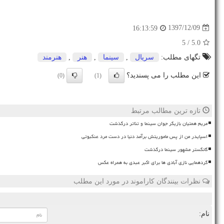
1397/12/09
16:13:59
/ 5
5.0
تگهای مطلب:
سریال
,
سینما
,
هنر
,
هنرمند
این مطلب را می پسندید؟
(0)
(1)
تازه ترین مطالب مرتبط
مریم همتیان بازیگر جوان سینما و تئاتر درگذشت
اسپایدر من از پس ماموریتش برآمد دنیا در دست مرد عنکبوتی
گانگستر مشهور سینما درگذشت
گردهمایی نازی آبادی ها برای اکبر عبدی به همراه عکس
نظرات بینندگان کاراموند در مورد این مطلب
نام: