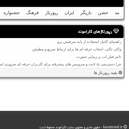
مد
جشن
بازیگر
ایران
رپورتاژ
فرهنگ
جشنواره
رپورتاژهای کاراموند
راهنمای کامل استفاده از پایه سرفیس پرو
واکی تاکی، انتخاب حرفه ای ها برای ارتباط سریع و مطمئن
تاثیر فیلر لب بر زیبایی صورت
چرا دسترسی ip ثابت و سرویس های پیشرفته برای کاربران حرفه ای ضروری است؟
بقیه رپورتاژ ها
karamond.ir - حقوق مادی و معنوی سایت كاراموند محفوظ است