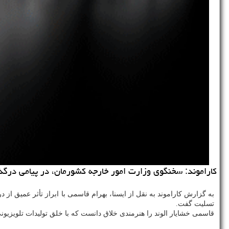
كاراموند: سخنگوی وزارت امور خارجه كشورمان، در پیامی درگ
به گزارش كاراموند به نقل از ایسنا، بهرام قاسمی با ابراز تأثر عمیق از
تسلیت گفت.
قاسمی خشایار الوند را هنرمندی خلاق دانست كه با خلق تولیدات تلویزیو