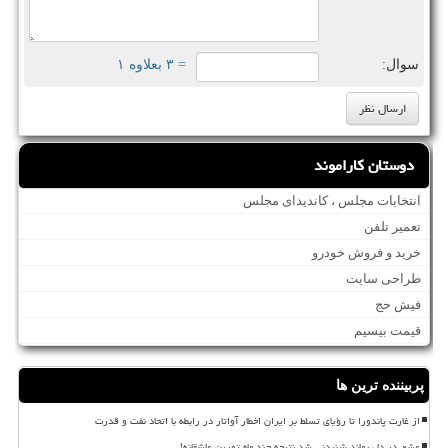
سوال:
= ۳ بعلاوه ۱
دوستان کاراموند
انتخابات مجلس ، کاندیدای مجلس
تعمیر تلفن
خرید و فروش خودرو
طراحی سایت
فیش حج
قیمت بیسیم
پربیننده ترین ها
از غارت پاندورا تا رؤیای تسلط بر ایران اخطار آواتار در رابطه با اتحاد نفت و قدرت
عشق در دل بماند شنیدنی شد نتیجه چند ماه تمرین عاشقانه!