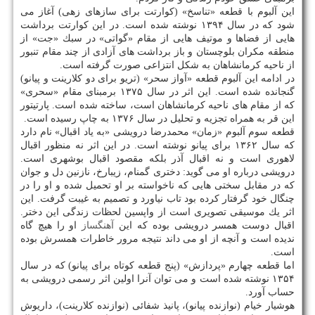
این آلبوم با قطعه «تناسخ» (كوارتت برای سازهای زهی) آغاز می
شود كه در سال ۱۳۹۴ نوشته شده است. در این كوارتت برداشت
هایی از فضاها و موتیف هایی از مقام «گواتی» در سبك «جت» از
منطقه مكران بلوچستان و باز برداشت های آزادی از چند مقام تنبور
از ناحیه كرمانشاهان به شكل انتزاعی صورت گرفته است.
در ادامه این آلبوم قطعه «آواز سحر» (تریو برای دو كلارینت و پیانو)
گنجانده شده است. این اثر در سال ۱۳۷۵ برمبنای مقام «سحری»
كه از مقام های ناحیه كرمانشاهان است، ساخته شده است. پارتیتور
این قر به همراه تجزیه و تحلیل در سال ۱۳۷۶ به چاپ رسیده است.
قطعه سوم آلبوم «زمان» محمدرضا درویشی «به یاد اقبال» نام دارد
كه سال ۱۳۶۲ برای پیانو نوشته است. در این اثر نه منظور اقبال
لاهوری است و نه اقبال آذر بلكه مقصود اقبال بوشهری است.
درویشی درباره او می گوید: دختری گمنام، زیبارخ، نازنین دل و جوان
كه در مقابل سختی هایی كه ناخواسته بر او تحمیل شده و او را در
چنگال خود گرفتار كرده بود تاب نیاورد و تصمیم به غیبت گرفت. این
اثر یك موسیقی تصویری است از واپسین لحظات زندگی این دختر.
اقبال دوست همسر درویشی بوده كه این
آهنگساز
او را هیچ گاه
ندیده است و آنچه از او می داند نتیجه مرور خاطرات همسرش بوده
است.
اما قطعه چهارم «پردازش» (پنج قطعه كوتاه برای پیانو) كه در سال
۱۳۵۴ نوشته شده است و می توان آنرا اولین اثر رسمی درویشی به
حساب آورد.
هوشیار خیام (نوازنده پیانو)، پانیذ شفائی (نوازنده كلارینت)، داریوش