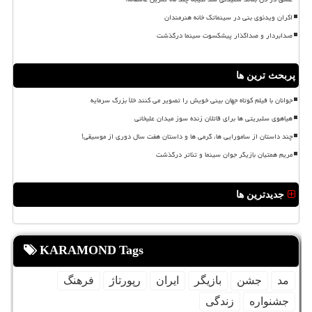
اکران ویدئوی بنی در سینماتک خانه هنرمندان
صدابردار و صداگذار پیشکسوت سینما درگذشت
پربحث ترین ها
جوانان با فیلم کوتاه جهان بینی خویش را تصویر می کنند خلأ بزرگ سرمایه
هیاهوی سلبریتی ها برای قاتلان زنده سوز میدان علیخانی
چند داستان از سامورایی ها، گرمی ها و داستان هفت سال دوری از موسیقی!
مریم همتیان بازیگر جوان سینما و تئاتر درگذشت
جدیدترین ها
KARAMOND Tags
مد
جشن
بازیگر
ایران
رپورتاژ
فرهنگ
جشنواره
زندگی