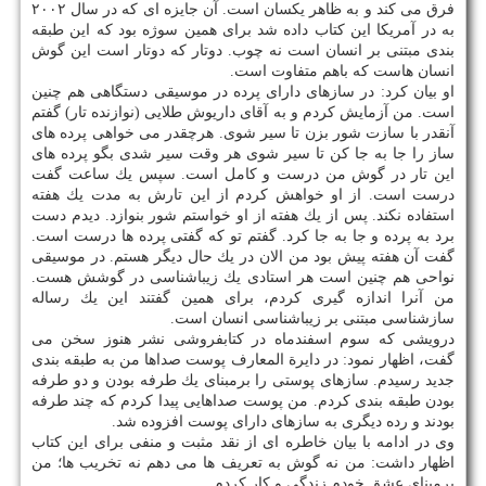
فرق می كند و به ظاهر یكسان است. آن جایزه ای كه در سال ۲۰۰۲
به در آمریكا این كتاب داده شد برای همین سوژه بود كه این طبقه
بندی مبتنی بر انسان است نه چوب. دوتار كه دوتار است این گوش
انسان هاست كه باهم متفاوت است.
او بیان كرد: در سازهای دارای پرده در موسیقی دستگاهی هم چنین
است. من آزمایش كردم و به آقای داریوش طلایی (نوازنده تار) گفتم
آنقدر با سازت شور بزن تا سیر شوی. هرچقدر می خواهی پرده های
ساز را جا به جا كن تا سیر شوی هر وقت سیر شدی بگو پرده های
این تار در گوش من درست و كامل است. سپس یك ساعت گفت
درست است. از او خواهش كردم از این تارش به مدت یك هفته
استفاده نكند. پس از یك هفته از او خواستم شور بنوازد. دیدم دست
برد به پرده و جا به جا كرد. گفتم تو كه گفتی پرده ها درست است.
گفت آن هفته پیش بود من الان در یك حال دیگر هستم. در موسیقی
نواحی هم چنین است هر استادی یك زیباشناسی در گوشش هست.
من آنرا اندازه گیری كردم، برای همین گفتند این یك رساله
سازشناسی مبتنی بر زیباشناسی انسان است.
درویشی كه سوم اسفندماه در كتابفروشی نشر هنوز سخن می
گفت، اظهار نمود: در دایرة المعارف پوست صداها من به طبقه بندی
جدید رسیدم. سازهای پوستی را برمبنای یك طرفه بودن و دو طرفه
بودن طبقه بندی كردم. من پوست صداهایی پیدا كردم كه چند طرفه
بودند و رده دیگری به سازهای دارای پوست افزوده شد.
وی در ادامه با بیان خاطره ای از نقد مثبت و منفی برای این كتاب
اظهار داشت: من نه گوش به تعریف ها می دهم نه تخریب ها؛ من
برمبنای عشق خودم زندگی و كار كردم.