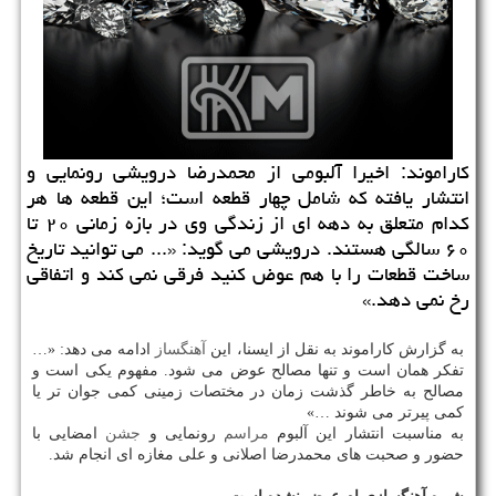
كاراموند: اخیرا آلبومی از محمدرضا درویشی رونمایی و
انتشار یافته كه شامل چهار قطعه است؛ این قطعه ها هر
كدام متعلق به دهه ای از زندگی وی در بازه زمانی ۲۰ تا
۶۰ سالگی هستند. درویشی می گوید: «... می توانید تاریخ
ساخت قطعات را با هم عوض كنید فرقی نمی كند و اتفاقی
رخ نمی دهد.»
به گزارش كاراموند به نقل از ایسنا، این
آهنگساز
ادامه می دهد: «…
تفكر همان است و تنها مصالح عوض می شود. مفهوم یكی است و
مصالح به خاطر گذشت زمان در مختصات زمینی كمی جوان تر یا
كمی پیرتر می شوند …»
به مناسبت انتشار این آلبوم
مراسم
رونمایی و
جشن
امضایی با
حضور و صحبت های محمدرضا اصلانی و علی مغازه ای انجام شد.