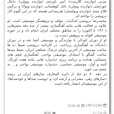
بیژنی (نوازنده كلارینت)، امیر باورچی (نوازنده ویولن)، دانیال
جورابچی (نوازنده ویولن)، بابك كوهستانی (نوازنده ویولا) و نرگس
فلاح پسند (نوازنده ویولنسل) هنرمندانی هستند كه در این آلبوم آثار
درویشی را نواخته اند.
محمدرضا درویشی
آهنگساز
، مؤلف و پژوهشگر موسیقی است. او
علاوه بر فعالیت هایی مانند آهنگسازی بیشتر از سه دهه سفرهایی
(۱۳۶۰ تا اكنون) را به مناطق مختلف ایران انجام داد و در حوزه
موسیقی اقوام به پژوهش دست زد.
او از دوران كودكی با نوازندگی و موسیقی آشنا شد و در دوران
دانشگاه
به آهنگسازی پرداخت. در كارنامه درویشی ضبط ده ها
ساعت موسیقی از آخرین راویان
فرهنگ
شفاهی ایران، ضبط صدها
ساعت گفتگو با استادان موسیقی نواحی، آهنگسازی فیلم های
سینمایی، هدایت و برنامه ریزی
جشنواره
هایی مانند هفت اورنگ،
آئینه و آواز، موسیقی حماسی،
جشنواره
موسیقی نواحی و… به
چشم می خورد.
در دهه ۸۰ دو جلد از دایرة المعارف سازهای ایران در زمینه
«سازهای زهی، مضرابی و آرشه ای» و «پوست صداها و خودصداها»
از این موسیقیدان انتشار یافته است.
1397/12/04
14:41:42
4836
/ 5
5.0