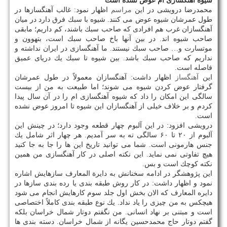
شیوه آهنگسازی ام عوض نشده است
محمدرضا درویشی در این
مراسم
اظهار نمود: غالب آهنگسازها در
طول عمرشان شیوه عوض می كنند. شیوه با سبك فرق دارد در میان
آهنگسازان غرب هم افرادی كه صاحب سبك باشند، كم داریم؛ مابقی
صاحب شیوه اند. در بین آنها باخ صاحب سبك است، بتهوون و
موتسارت و… صاحب سبك نیستند. ما آهنگسازی در ایران نداشته و
نداریم كه صاحب سبك باشد. بین شیوه تا سبك یك دریای عمیق
فاصله است.
این
آهنگساز
اظهار داشت: آهنگسازان معمولاً در طول عمرشان
گرفتار عوض كردن شیوه می شوند؛ اما طبیعت به من از بیست
سالگی این امكان را داد كه شیوه آهنگسازی ام را در آن سال پیدا
كردم و بر خلاف خیلی از آهنگسازان این شیوه تا امروز عوض نشده
است.
درویشی افزود: در این آلبوم چهار قطعه وجود دارد؛ در چینش این
آلبوم از ۲۰ تا ۶۰ سالگی ته به سر آمدیم. هر چهار اثر شامل یك
جنس هارمونی است. شما می توانید تاریخ این ها را جا به جا كنید
هیچ تفاوتی نمی نماید. این نكته اصلی در كار آهنگسازی من همین
نكته كوچك است و بس.
این پژوهشگر در ادامه سخنانش به دایرة المعارف سازهایش اشاره
نمود و اظهار داشت: در كار روش طبقه بندی یا رده بندی سازها در
دایره المعارف كه الان بخش اول جلد سوم كارهایش انجام می شود
هیچكس به من چیزی را یاد نداد. یك نوع طبقه بندی كاملاً اختصاصی
است و مبتنی بر نهاد انسانی. من نگفتم دوتار شمال خراسان بلكه
گفتم دوتار حاج محمدحسین یگانه از شمال خراسان. دسته بندی ها