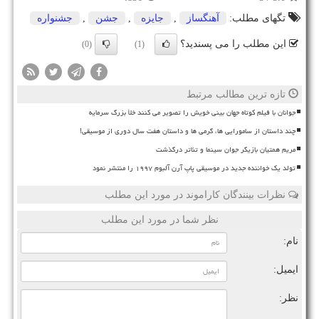
تگهای مطلب:
آهنگساز
,
جایزه
,
جشن
,
جشنواره
این مطلب را می پسندید؟
(0)
(1)
تازه ترین مطالب مرتبط
جوانان با فیلم کوتاه جهان بینی خویش را تصویر می کنند خلأ بزرگ سرمایه
چند داستان از سامورایی ها، گرمی ها و داستان هفت سال دوری از موسیقی!
مریم همتیان بازیگر جوان سینما و تئاتر درگذشت
تولد یک خواننده جدید در موسیقی پاپ آرن آلبوم ۱۹۹۷ را منتشر نمود
نظرات بینندگان کاراموند در مورد این مطلب
نظر شما در مورد این مطلب
نام:
ایمیل:
نظر: