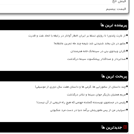
فیش حج
قیمت بیسیم
پربیننده ترین ها
از غارت پاندورا تا رؤیای تسلط بر ایران اخطار آواتار در رابطه با اتحاد نفت و قدرت
عشق در دل بماند شنیدنی شد نتیجه چند ماه تمرین عاشقانه!
اکران ویدئوی بنی در سینماتک خانه هنرمندان
صدابردار و صداگذار پیشکسوت سینما درگذشت
پربحث ترین ها
چند داستان از سامورایی ها، گرمی ها و داستان هفت سال دوری از موسیقی!
مریم همتیان بازیگر جوان سینما و تئاتر درگذشت
پلیس در جستجوی نویسنده گمشده جهنمی که هیچ راه خروجی از آن نیست!
اسپایدر من از پس ماموریتش برآمد دنیا در دست مرد عنکبوتی
جدیدترین ها