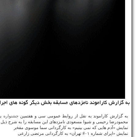
به گزارش كاراموند نامزدهای مسابقه بخش دیگر گونه های اجرای
به گزارش كاراموند به نقل از روابط عمومی سی و هفتمین
جشنواره
بی
محمودرضا رحیمی و شیوا مسعودی نامزدهای این مسابقه را به شرح ذیل اع
نمایش «آدم هایی كه نمی بینیم» به كارگردانی سما موسوی مفخر
نمایش «اپرای شماره ۰۱# تهران» به كارگردانی مرتضی زارعی