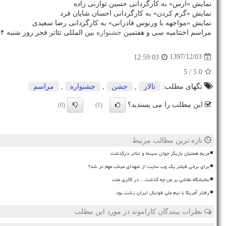
نمایش «ارس» به كارگردانی حسین توازنی زاده
نمایش «گرم كردن» به كارگردانی احسان شایان فرد
نمایش «مواجهه با ورنوس فادرانی» به كارگردانی رضا سعیدی
مراسم اختتامیه سی و هفتمین
جشنواره
بین المللی تئاتر فجر روز شنبه ۴ بهمن، ساعت ۱۸: ۳۰ در
1397/12/03
12:59:03
/ 5
5.0
تگهای مطلب:
تالار
,
جشن
,
جشنواره
,
مراسم
این مطلب را می پسندید؟
(0)
(1)
تازه ترین مطالب مرتبط
مریم همتیان بازیگر جوان سینما و تئاتر درگذشت
برای برخی فیلتر یک وب سایت از شهدای میناب مهم تر شد؟
نمایشگاه نقاشی بر من چه گذشت... در گالری ملت
رفتار آمریکا با تیم ملی فوتبال ایران زشت بود
نظرات بینندگان کاراموند در مورد این مطلب