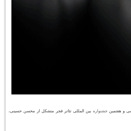
سی و هفتمین
جشنواره
بین المللی تئاتر فجر متشكل از محسن حسینی،