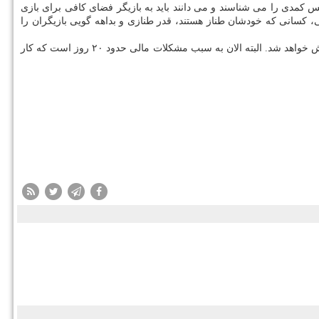
 كمدی را می شناسند و می دانند باید به بازیگر فضای كافی برای بازی
ی، كسانی كه خودشان طناز هستند، قدر طنازی و بداهه گویی بازیگران را
رجبی درانتها اظهار داشت: این روزها هم مشغول كاری هستم كه آقای مسعودی نویسنده و كارگردانش هستند. این كار هم طنز است و در ۲۸ قسمت پخش خواهد شد. البته الان به سبب مشكلات مالی حدود ۲۰ روز است كه كار