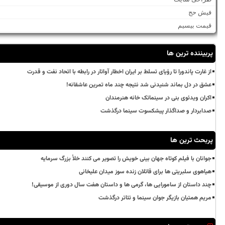
فیش حج
قیمت بیسیم
پربیننده ترین ها
از غارت پاندورا تا رؤیای تسلط بر ایران اخطار آواتار در رابطه با اتحاد نفت و قدرت
عشق در دل بماند شنیدنی شد نتیجه چند ماه تمرین عاشقانه!
اکران ویدئوی بنی در سینماتک خانه هنرمندان
صدابردار و صداگذار پیشکسوت سینما درگذشت
پربحث ترین ها
جوانان با فیلم کوتاه جهان بینی خویش را تصویر می کنند خلأ بزرگ سرمایه
هیاهوی سلبریتی ها برای قاتلان زنده سوز میدان علیخانی
چند داستان از سامورایی ها، گرمی ها و داستان هفت سال دوری از موسیقی!
مریم همتیان بازیگر جوان سینما و تئاتر درگذشت