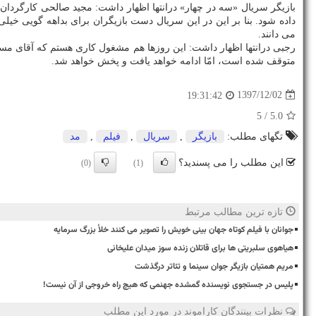
بازیگر سریال «سه در چهار» درانتها اظهار داشت: مجید صالحی كارگردان
داده شود. بنا بر این در این سریال دست بازیگران برای بداهه گویی خیل
می دانند.
متوقف شده است، امّا ادامه خواهد یافت و پخش خواهد شد.
1397/12/02
19:31:42
/ 5
5.0
تگهای مطلب:
بازیگر
,
سریال
,
فیلم
,
مد
این مطلب را می پسندید؟
(0)
(1)
تازه ترین مطالب مرتبط
جوانان با فیلم کوتاه جهان بینی خویش را تصویر می کنند خلأ بزرگ سرمایه
هیاهوی سلبریتی ها برای قاتلان زنده سوز میدان علیخانی
مریم همتیان بازیگر جوان سینما و تئاتر درگذشت
پلیس در جستجوی نویسنده گمشده جهنمی که هیچ راه خروجی از آن نیست!
نظرات بینندگان کاراموند در مورد این مطلب