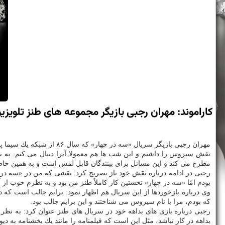
كاراموند: مهران رجبی بازیگر مجموعه های طنز تلویزی
مهران رجبی بازیگر سریال
نقش سیروس را داشتم و این شب ها هم معمولا آنرا دنبال می كنم. به 
مطرح می كند و این مسائل برای بینندگان قابل لمس است و به همین خاطر
رجبی در ادامه درباره نقش خود باز تصریح كرد: نقشی كه من در «سه در چ
بودم امّا «سه در چهار» نخستین كار كاملاً طنز من بود و به نظرم خوب از 
وی درباره بازخوردها از این سریال هم اظهار نمود: برایم جالب است ك
كه بودم، مرا با نام سیروس می شناختند و این برایم جالب بود.
رجبی درباره بازی های بداهه خود در سریال های طنز عنوان كرد: به نظر 
بداهه در كار نباشد، مثل این است كه فیلمنامه را مانند یك بخشنامه به دی