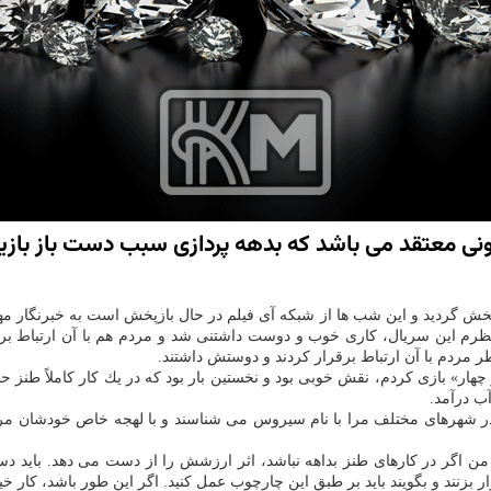
ونی معتقد می باشد كه بدهه پردازی سبب دست باز بازیگر
 «سه در چهار» كه سال ۸۶ از شبكه یك سیما پخش گردید و این شب ها از شبكه آی فیلم در حال بازپ
نظرم این سریال، كاری خوب و دوست داشتنی شد و مردم هم با آن ارتباط ب
 مردم با آن ارتباط برقرار كردند و دوستش داشتند.
هار» بازی كردم، نقش خوبی بود و نخستین بار بود كه در یك كار كاملاً طنز ح
آب درآمد.
ه در شهرهای مختلف مرا با نام سیروس می شناسند و با لهجه خاص خودشان مرا
من اگر در كارهای طنز بداهه نباشد، اثر ارزشش را از دست می دهد. باید دست
وار بزنند و بگویند باید بر طبق این چارچوب عمل كنید. اگر این طور باشد، كار 