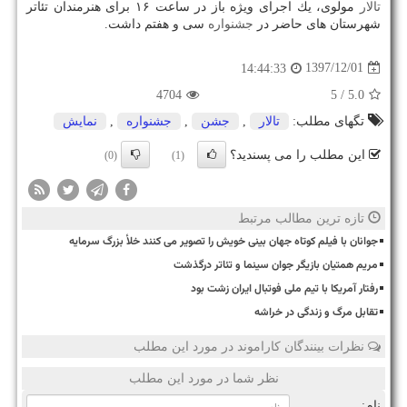
تالار
مولوی، یك اجرای ویژه باز در ساعت ۱۶ برای هنرمندان تئاتر
شهرستان های حاضر در
جشنواره
سی و هفتم داشت.
1397/12/01
14:44:33
4704
/ 5
5.0
تگهای مطلب:
تالار
,
جشن
,
جشنواره
,
نمایش
این مطلب را می پسندید؟
(0)
(1)
تازه ترین مطالب مرتبط
جوانان با فیلم کوتاه جهان بینی خویش را تصویر می کنند خلأ بزرگ سرمایه
مریم همتیان بازیگر جوان سینما و تئاتر درگذشت
رفتار آمریکا با تیم ملی فوتبال ایران زشت بود
تقابل مرگ و زندگی در خراشه
نظرات بینندگان کاراموند در مورد این مطلب
نظر شما در مورد این مطلب
نام: