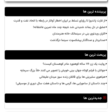
پربیننده ترین ها
از غارت پاندورا تا رؤیای تسلط بر ایران اخطار آواتار در رابطه با اتحاد نفت و قدرت
عشق در دل بماند شنیدنی شد نتیجه چند ماه تمرین عاشقانه!
اکران ویدئوی بنی در سینماتک خانه هنرمندان
صدابردار و صداگذار پیشکسوت سینما درگذشت
پربحث ترین ها
روایت یک زن ۷۶ ساله کوهنورد مادر کوهستان کیست؟
جوانان با فیلم کوتاه جهان بینی خویش را تصویر می کنند خلأ بزرگ سرمایه
هیاهوی سلبریتی ها برای قاتلان زنده سوز میدان علیخانی
چند داستان از سامورایی ها، گرمی ها و داستان هفت سال دوری از موسیقی!
جدیدترین ها