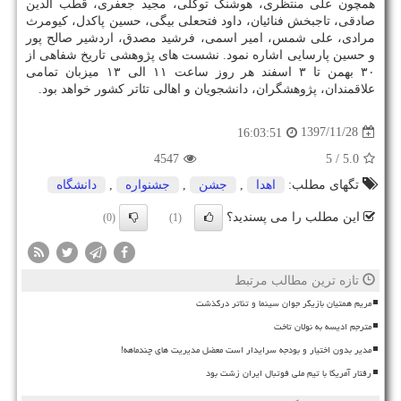
همچون علی منتظری، هوشنگ توكلی، مجید جعفری، قطب الدین
صادقی، تاجبخش فنائیان، داود فتحعلی بیگی، حسین پاكدل، كیومرث
مرادی، علی شمس، امیر اسمی، فرشید مصدق، اردشیر صالح پور
و حسین پارسایی اشاره نمود. نشست های پژوهشی تاریخ شفاهی از
۳۰ بهمن تا ۳ اسفند هر روز ساعت ۱۱ الی ۱۳ میزبان تمامی
علاقمندان، پژوهشگران، دانشجویان و اهالی تئاتر كشور خواهد بود.
1397/11/28
16:03:51
4547
/ 5
5.0
تگهای مطلب:
اهدا
,
جشن
,
جشنواره
,
دانشگاه
این مطلب را می پسندید؟
(0)
(1)
تازه ترین مطالب مرتبط
مریم همتیان بازیگر جوان سینما و تئاتر درگذشت
مترجم ادیسه به نولان تاخت
مدیر بدون اختیار و بودجه سرایدار است معضل مدیریت های چندماهه!
رفتار آمریکا با تیم ملی فوتبال ایران زشت بود