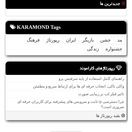
جدیدترین ها
KARAMOND Tags
مد
جشن
بازیگر
ایران
رپورتاژ
فرهنگ
جشنواره
زندگی
رپورتاژهای کاراموند
راهنمای کامل استفاده از پایه سرفیس پرو
واکی تاکی، انتخاب حرفه ای ها برای ارتباط سریع و مطمئن
تاثیر فیلر لب بر زیبایی صورت
چرا دسترسی ip ثابت و سرویس های پیشرفته برای کاربران حرفه ای
ضروری است؟
بقیه رپورتاژ ها