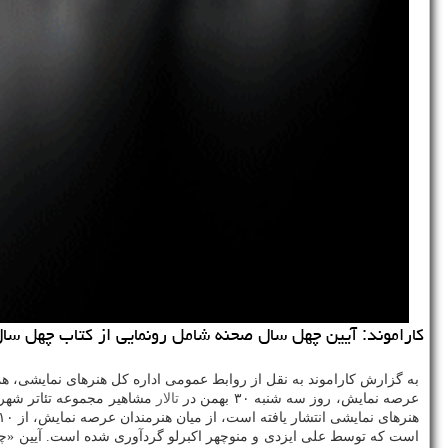
كاراموند: آیین چهل سال صحنه شامل رونمایی از كتاب چهل سال نمایش و قدردانی از ۱۰ هنرمند انقلاب اسلامی عرصه نمایش در ت
به گزارش كاراموند به نقل از روابط عمومی اداره كل هنرهای نمایشی، هم
عرصه نمایش، روز سه شنبه ۳۰ بهمن در
تالار
مشاهیر مجموعه تئاتر شهر
هنرهای نمایشی انتشار یافته است، از میان هنرمندان عرصه نمایش، از ۱۰ چهره فعال در حوزه انقلاب اسلامی باز قدردانی می شود. «چهل سال نمایش» حاوی كوشش های هنرمندان
است كه توسط علی ایزدی و منوچهر اكبرلو گردآوری شده است. آیین «چ