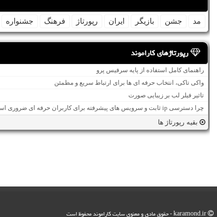
مد
جشن
بازیگر
ایران
رپورتاژ
فرهنگ
جشنواره
رپورتاژهای کاراموند
راهنمای کامل استفاده از پایه سرفیس پرو
واکی تاکی، انتخاب حرفه ای ها برای ارتباط سریع و مطمئن
تاثیر فیلر لب بر زیبایی صورت
چرا دسترسی ip ثابت و سرویس های پیشرفته برای کاربران حرفه ای ضروری است؟
بقیه رپورتاژ ها
karamond.ir - حقوق مادی و معنوی سایت كاراموند محفوظ است