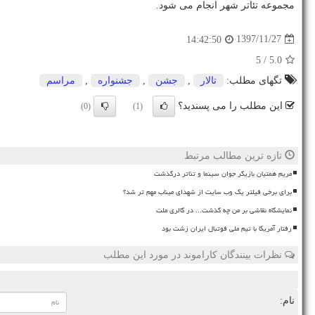
مجموعه تئاتر شهر انجام می شود.
1397/11/27
14:42:50
/ 5
5.0
تگهای مطلب:
تالار
,
جشن
,
جشنواره
,
مراسم
این مطلب را می پسندید؟
(0)
(1)
تازه ترین مطالب مرتبط
مریم همتیان بازیگر جوان سینما و تئاتر درگذشت
برای برخی فیلتر یک وب سایت از شهدای میناب مهم تر شد؟
نمایشگاه نقاشی بر من چه گذشت... در گالری ملت
رفتار آمریکا با تیم ملی فوتبال ایران زشت بود
نظرات بینندگان کاراموند در مورد این مطلب
نام: