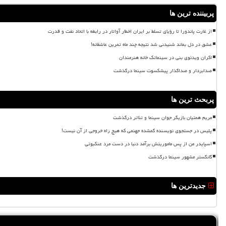
پربیننده ترین ها
از غارت پاندورا تا رؤیای تسلط بر ایران اخطار آواتار در رابطه با اتحاد نفت و قدرت
عشق در دل بماند شنیدنی شد نتیجه چند ماه تمرین عاشقانه!
اکران ویدئوی بنی در سینماتک خانه هنرمندان
صدابردار و صداگذار پیشکسوت سینما درگذشت
پربحث ترین ها
مریم همتیان بازیگر جوان سینما و تئاتر درگذشت
پلیس در جستجوی نویسنده گمشده جهنمی که هیچ راه خروجی از آن نیست!
اسپایدر من از پس ماموریتش برآمد دنیا در دست مرد عنکبوتی
گانگستر مشهور سینما درگذشت
جدیدترین ها