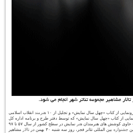
مایی از كتاب «چهل سال نمایش» و تجلیل از ۱۰
هنرمند
انقلاب اسلامی
لاوه بر رونمایی از كتاب «چهل سال نمایش» كه توسط دفتر طرح و برنامه اداره كل
هنر
نمایش در سطح كشور از سال ۵۷ تا ۹۷
ین
جشنواره
بین المللی تئاتر فجر، روز سه شنبه ۳۰ بهمن در
تالار
مشاهیر