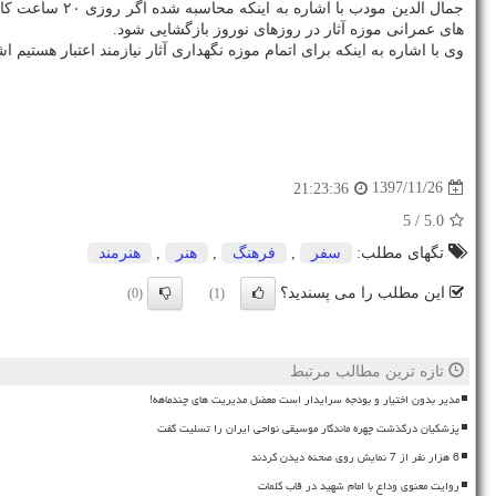
های عمرانی موزه آثار در روزهای نوروز بازگشایی شود.
وی با اشاره به اینكه برای اتمام موزه نگهداری آثار نیازمند اعتبار هستی
1397/11/26
21:23:36
/ 5
5.0
تگهای مطلب:
سفر
,
فرهنگ
,
هنر
,
هنرمند
این مطلب را می پسندید؟
(0)
(1)
تازه ترین مطالب مرتبط
مدیر بدون اختیار و بودجه سرایدار است معضل مدیریت های چندماهه!
پزشکیان درگذشت چهره ماندگار موسیقی نواحی ایران را تسلیت گفت
6 هزار نفر از 7 نمایش روی صحنه دیدن کردند
روایت معنوی وداع با امام شهید در قاب کلمات