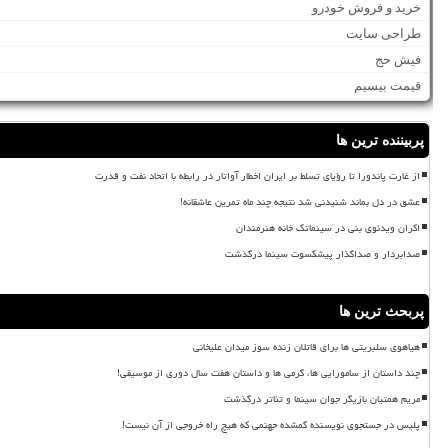
خرید و فروش خودرو
طراحی سایت
فیش حج
قیمت بیسیم
پربیننده ترین ها
از غارت پاندورا تا رؤیای تسلط بر ایران اخطار آواتار در رابطه با اتحاد نفت و قدرت
عشق در دل بماند شنیدنی شد نتیجه چند ماه تمرین عاشقانه!
اکران ویدئوی بنی در سینماتک خانه هنرمندان
صدابردار و صداگذار پیشکسوت سینما درگذشت
پربحث ترین ها
هیاهوی سلبریتی ها برای قاتلان زنده سوز میدان علیخانی
چند داستان از سامورایی ها، گرمی ها و داستان هفت سال دوری از موسیقی!
مریم همتیان بازیگر جوان سینما و تئاتر درگذشت
پلیس در جستجوی نویسنده گمشده جهنمی که هیچ راه خروجی از آن نیست!