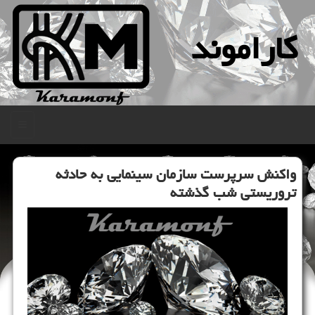
كاراموند
منو
واكنش سرپرست سازمان سینمایی به حادثه
تروریستی شب گذشته