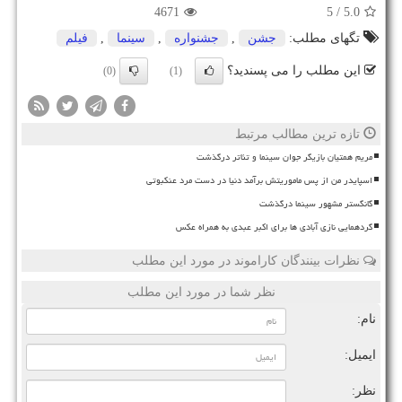
4671
/ 5
5.0
تگهای مطلب:
جشن
,
جشنواره
,
سینما
,
فیلم
این مطلب را می پسندید؟
(0)
(1)
تازه ترین مطالب مرتبط
مریم همتیان بازیگر جوان سینما و تئاتر درگذشت
اسپایدر من از پس ماموریتش برآمد دنیا در دست مرد عنکبوتی
گانگستر مشهور سینما درگذشت
گردهمایی نازی آبادی ها برای اکبر عبدی به همراه عکس
نظرات بینندگان کاراموند در مورد این مطلب
نظر شما در مورد این مطلب
نام:
ایمیل:
نظر: