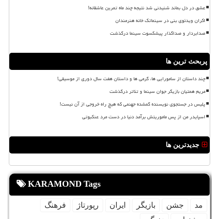
عشق در دل بماند شنیدنی شد نتیجه چند ماه تمرین عاشقانه!
اکران ویدئوی بنی در سینماتک خانه هنرمندان
صدابردار و صداگذار پیشکسوت سینما درگذشت
پربحث ترین ها
چند داستان از سامورایی ها، گرمی ها و داستان هفت سال دوری از موسیقی!
مریم همتیان بازیگر جوان سینما و تئاتر درگذشت
پلیس در جستجوی نویسنده گمشده جهنمی که هیچ راه خروجی از آن نیست!
اسپایدر من از پس ماموریتش برآمد دنیا در دست مرد عنکبوتی
جدیدترین ها
KARAMOND Tags
مد
جشن
بازیگر
ایران
رپورتاژ
فرهنگ