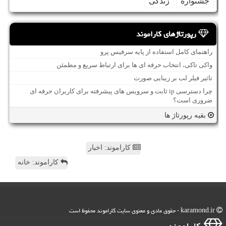
جشنواره
زندگی
رپورتاژهای کاراموند
راهنمای کامل استفاده از پایه سرفیس پرو
واکی تاکی، انتخاب حرفه ای ها برای ارتباط سریع و مطمئن
تاثیر فیلر لب بر زیبایی صورت
چرا دسترسی ip ثابت و سرویس های پیشرفته برای کاربران حرفه ای
ضروری است؟
بقیه رپورتاژ ها
کاراموند: اخبار
کاراموند: خانه
karamond.ir - حقوق مادی و معنوی سایت كاراموند محفوظ است