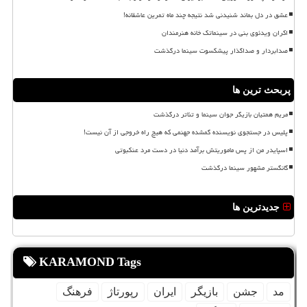
عشق در دل بماند شنیدنی شد نتیجه چند ماه تمرین عاشقانه!
اکران ویدئوی بنی در سینماتک خانه هنرمندان
صدابردار و صداگذار پیشکسوت سینما درگذشت
پربحث ترین ها
مریم همتیان بازیگر جوان سینما و تئاتر درگذشت
پلیس در جستجوی نویسنده گمشده جهنمی که هیچ راه خروجی از آن نیست!
اسپایدر من از پس ماموریتش برآمد دنیا در دست مرد عنکبوتی
گانگستر مشهور سینما درگذشت
جدیدترین ها
KARAMOND Tags
مد
جشن
بازیگر
ایران
رپورتاژ
فرهنگ