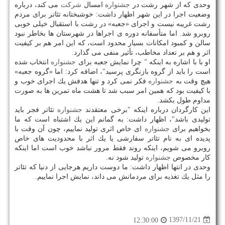
وحدی كه از شهر رشت در
جشنواره
امسال
شركت
می كند، درباره
وضعیت اجرا در این شهر اظهار داشت: خوشبختانه تئاتر برای مردم
رشت غریبه نیست و اجرای «جعبه» در رشت با استقبال خیلی خوبی
روبرو شد. اما متأسفانه دوره ی اجراها در شهرستان ها بخاطر نبود
سالن و كمبود امكانات بسیار محدود است، كه این امر هم بر كیفیت
اثر و هم بر تعداد مخاطب، تأثیر منفی می گذارد.
او با با اشاره به اینكه " چرا نمایش جعبه برای
جشنواره
انتخاب شده
است را باید از گروه بازنگری پرسید"، اضافه كرد: اما «گروه جعبه»
هیچ وقت به
جشنواره
فكر نمی كرد و تنها هدفش یك اجرای خوب و
با كیفیت بود كه همین امر سبب شد تا هشت ماه تمرین ها به صورت
مداوم طول بكشد.
این كارگردان درباره اینكه "برخی معتقدند
جشنواره
تئاتر فجر باید
تولیدی باشد"، اظهار داشت: به گمانم این یك اشتباه است كه ما
بخواهیم برای
جشنواره
ای خاص اثری تولید نماییم، چون آن وقت با
پدیده ای به نام تئاتر سفارشی یا یك اثر با محدودیت های خاص
روبرو می شویم، اینكه روند فقط مرور نباشد خوب است اما اینكه
كار مخصوص
جشنواره
تولید شود نه.
وحدی در انتها اظهار داشت: ما دوست داریم هرجایی از دنیا كه تئاتر
را مثل یك تغذیه برای مردمانش می داند، نمایش اجرا نماییم.
1397/11/21
12:30:00