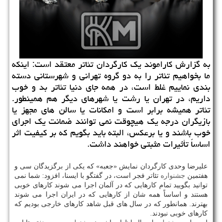
به گزارش كاراموند یك كارگردان تئاتر معتقد است: اینكه
ما بخواهیم تئاتر را به دو گروه تهرانی و شهرستانی دسته
بندی نماییم غلط است، در همه جای دنیا تئاتر بد و خوب
داریم، در تهران یا رشت یا شهرهای دیگر هم همینطور.
تئاتر همیشه برابر است و امكانات یا سالن های مجهز یا
بازیگران درجه یك هیچوقت نمی توانند ضمانت یك اجرای
خوب باشند و یا برعكس، البته باید بگویم كه بر كیفیت اثر
اساساً تأثیرات مثبتی خواهند داشت.
علیرضا وحدی كارگردان نمایش «جعبه» كه یكی از برگزیدگان سی و
هفتمین
جشنواره
تئاتر فجر است، در گفتگو با ایسنا، افزود: شما نمی
توانید بگویید تمام كارهایی كه در آلمان اجرا می شوند كارهای خوبی
هستند و اساساً همه شان از كارهایی كه در ایران اجرا می شوند
بهترند. همانطور كه در سال های قبل شاهد كارهای خارجی بودیم كه
كارهای خوبی نبودند.