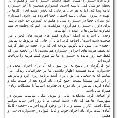
او درباره
جشنواره
امسال اظهار داشت:
جشنواره
سی و هفتم تا این
لحظه حواشی كمی داشته است، امیدوارم همچنین تا آخر
جشنواره
ادامه پیدا كند. اما به هر حال هرجایی كه بخش عمده ای از كارها بر
عهده ی نیروی انسانی باشد احتمال خطا افزوده می شود، امیدوارم
این میزان خطا در
جشنواره
سی و هفتم به كمترین حد خود برسد.
برای داوران
جشنواره
هم آرزوی موفقیت می كنم كه وظیفه ی مهم
قضاوت نمایش ها بر عهده ی آنهاست.
وحدی با اشاره به اینكه "درباره كمك های هزینه های فجر با من
صحبت شده است"، اضافه كرد: اما تا آن جایی كه مربوط به نمایش
«جعبه» می شود باید بگویم، بودجه ای كه برای جعبه در نظر گرفته
اند نصف هزینه های اجرا در
جشنواره
هم نیست. تا این لحظه نیز، كه
فقط چند روز مانده به
جشنواره
، ما یك سوم كمك هزینه را دریافت
كرده ایم.
این كارگردان در پاسخ به این سوال كه آیا برای اجرای مجدد در
جشنواره
آماده هستند؟ اظهار داشت: ما در جغرافیایی زندگی می
نماییم كه به سختی می توان برای آینده برنامه ریزی كرد و تئاتر هم
از این امر مستثنا نیست. جمع كردن یك گروه بعد از هشت ماه و
آماده كردن نمایش در یك دوره ی فشرده اساساً با مشكلات زیادی
همراه می باشد.
او اضافه كرد: مشكلات مالی و نبودن مكان مناسب تمرین در
شهرستان ها هم كه عادی شده است، ما تا روز اجرا شاید نتوانیم
شكل اصلی كار را ببینیم و… با این وجود گروه اجرایی «جعبه» كاملاً
آماده است برای یك اجرای خوب و قابل قبول در
جشنواره
ی سی و
هفتم.