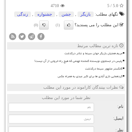
4710
/ 5
5.0
تگهای مطلب:
بازیگر
,
جشن
,
جشنواره
,
زندگی
این مطلب را می پسندید؟
(0)
(1)
تازه ترین مطالب مرتبط
مریم همتیان بازیگر جوان سینما و تئاتر درگذشت
پلیس در جستجوی نویسنده گمشده جهنمی که هیچ راه خروجی از آن نیست!
گانگستر مشهور سینما درگذشت
گردهمایی نازی آبادی ها برای اکبر عبدی به همراه عکس
نظرات بینندگان کاراموند در مورد این مطلب
نظر شما در مورد این مطلب
نام:
ایمیل:
نظر: