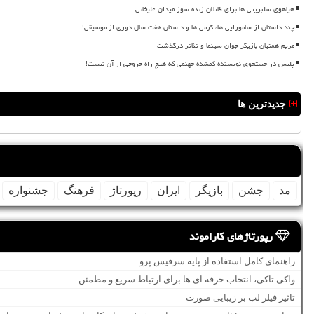
هیاهوی سلبریتی ها برای قاتلان زنده سوز میدان علیخانی
چند داستان از سامورایی ها، گرمی ها و داستان هفت سال دوری از موسیقی!
مریم همتیان بازیگر جوان سینما و تئاتر درگذشت
پلیس در جستجوی نویسنده گمشده جهنمی که هیچ راه خروجی از آن نیست!
جدیدترین ها
مد
جشن
بازیگر
ایران
رپورتاژ
فرهنگ
جشنواره
رپورتاژهای کاراموند
راهنمای کامل استفاده از پایه سرفیس پرو
واکی تاکی، انتخاب حرفه ای ها برای ارتباط سریع و مطمئن
تاثیر فیلر لب بر زیبایی صورت