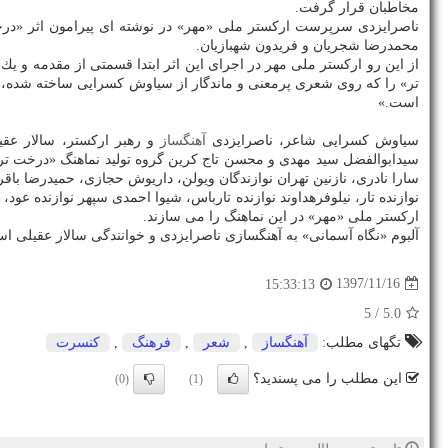
مخاطبان قرار گرفت.
ناصرایزدی سرپرست اركستر ملی «مهر» در نوشته ای پیرامون اثر «درخت
محمدرضا شجریان و فریدون شهبازیان.
از این رو اركستر ملی مهر در اجرای این اثر ابتدا قسمتی از مقدمه و یك
تر» را كه روی شعری پرمعنی و ماندگار از سیاوش كسرایی ساخته شده
است.»
سیاوش كسرایی شاعر، ناصرایزدی
آهنگساز
و رهبر اركستر، سالار عقی
سیدابوالفضل سید مهدی و محسن تاج كرین گروه تولید نماهنگ «درخت تر» 
سارا نادری، نازنین تهران نوازندگان ویولن، داریوش حجازی، حمیدرضا باقر
نوازنده تار، نیلوفرهداوند نوازنده تارباس، شیوا احمدی سپهر نوازنده عود،
اركستر ملی «مهر» در این نماهنگ را می سازند.
آلبوم «نگاه آسمانی» به آهنگسازی ناصرایزدی و خوانندگی سالار عقیلی اسفندماه سال ۹۷
1397/11/16
15:33:13
/ 5
5.0
تگهای مطلب:
آهنگساز
,
شعر
,
فرهنگ
,
كنسرت
این مطلب را می پسندید؟
(0)
(1)