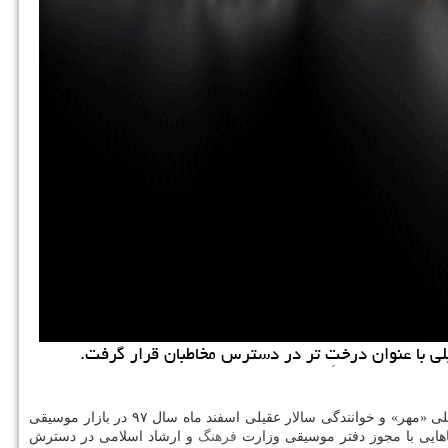
یلی با عنوان درختِ تر در دسترس مخاطبان قرار گرفت.
به گزارش كاراموند به نقل از روابط عمومی موسسه فرهنگی هنری «راد نو اندیش»، آلبوم «نگاه آسمانی» به آهنگسازی ناصر ایزدی، اجرای اركستر ملی «مهر» و خوانندگی سالار عقیلی اسفند ماه سال ۹۷ در بازار موسیقی
اهایی با مجوز دفتر موسیقی وزارت
فرهنگ
و ارشاد اسلامی در دسترش