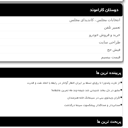
دوستان کاراموند
انتخابات مجلس ، کاندیدای مجلس
تعمیر تلفن
خرید و فروش خودرو
طراحی سایت
فیش حج
قیمت بیسیم
پربیننده ترین ها
از غارت پاندورا تا رؤیای تسلط بر ایران اخطار آواتار در رابطه با اتحاد نفت و قدرت
عشق در دل بماند شنیدنی شد نتیجه چند ماه تمرین عاشقانه!
اکران ویدئوی بنی در سینماتک خانه هنرمندان
صدابردار و صداگذار پیشکسوت سینما درگذشت
پربحث ترین ها