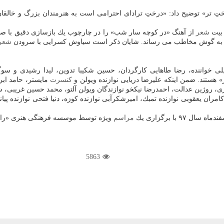
ِ تر» توضیح داد: «درختِ ترادای احترامی است به هنرمندان بزرگ و خالقا
 بیت
شعر
از آهنگ «در كوچه سار شب» را در چارچوب یك بازسازی دقیق با صد
، به گوش مخاطب می رساند. شایان ذكر است سیاوش كسرایی با سرودن
شعر
لی خواننده، رضا طاهایی كارگردان، حسین شكیبا تدوین، لیدا رشیدی و س
هستند. ضمن اینكه علیرضا دریایی نوازنده ویولن و
كنسرت
مایستر، حامد ابر
ی، روژین عدالت، احمدرضا نیكخو نوازندگان ویولن آلتو، محمد حسین غریبی، شی
 كامران یعقوبی نوازنده تمبك، امیرشكرآبی نوازنده كوزه، دنیا فتحی نوازنده پی
 با برگزاری یك
مراسم
ویژه توسط موسسه فرهنگی هنری «راد ن
5863