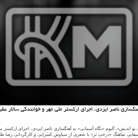
هنگسازی ناصر ایزدی، اجرای اركستر ملی مهر و خوانندگی سالار عق
سیقایی نماهنگ «درختِ تر» با شعری از سیاوش كسرایی و كارگردانی رضا ط