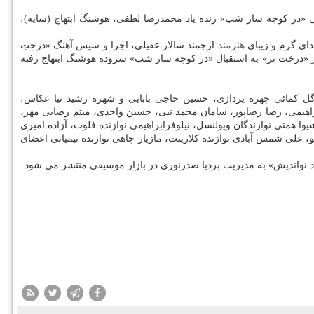
ن «در كوچه سار شب» زنده یاد محمدرضا لطفی، هوشنگ ابتهاج (سایه)،
ای گرم و زیبای
هنرمند
ارجمند سالار عقیلی، اجرا و سپس آهنگ «درختِ
«درخت تر» به استقبال «در كوچه سار شب» سروده هوشنگ ابتهاج رفته
وگل كمائی چهره پردازی، حسین حاجی بابایی و شهره رشید نیا عكاس،
اهیمی، رضا رضاپور، سامان محمد نبی، حسین واحدی، میثم رضایی مهر،
وا همتی نوازندگان ویولنسل، نیلوفرابراهیمی نوازنده فلوت، آزاده امیری
انو، علی شمس آبادی نوازنده كلارینت، مازیار چاهی نوازنده تیمپانی اعضای
واندیش» به مدیریت بردیا صدرنوری در بازار موسیقی منتشر می شود.