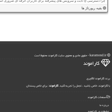
چرا دسترسی ip ثابت و سرویس های پیشرفته برای کاربران حرفه ای ضروری است؟
بقیه رپورتاژ ها
karamond.ir - حقوق مادی و معنوی سایت كاراموند محفوظ است
كاراموند
برند کاراموند لاکچری
با کاراموند، خاص باشید ، تجمل را تجربه کنید.
کاراموند
: برای خاص پسندان
صفحات كاراموند
درباره ما
تبلیغات در كاراموند