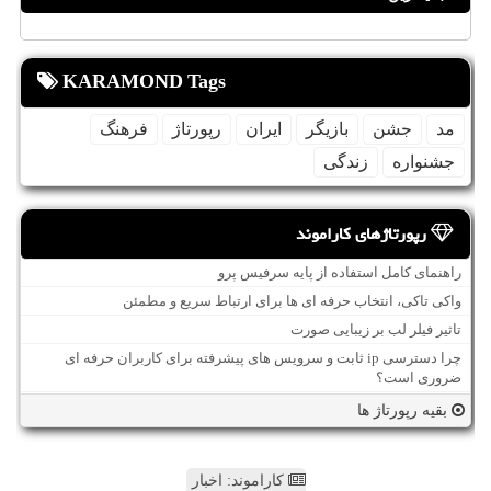
KARAMOND Tags
مد
جشن
بازیگر
ایران
رپورتاژ
فرهنگ
جشنواره
زندگی
رپورتاژهای کاراموند
راهنمای کامل استفاده از پایه سرفیس پرو
واکی تاکی، انتخاب حرفه ای ها برای ارتباط سریع و مطمئن
تاثیر فیلر لب بر زیبایی صورت
چرا دسترسی ip ثابت و سرویس های پیشرفته برای کاربران حرفه ای
ضروری است؟
بقیه رپورتاژ ها
کاراموند: اخبار