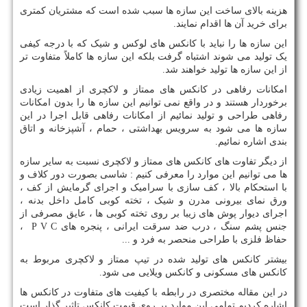
هزینه بالای ساخت این سازه ها سبب شده است که مشتریان کمتری
برای خرید آن ها اقدام نمایند.
این سازه ها را نباید با کانکس های لوکس و شیک که با درجه کیفی
یک تولید می شوند اشتباه گرفت بلکه این سازه ها کاملاً متفاوت تر
از این سازه ها تولید خواهند شد.
امکانات رفاهی در کانکس های ممتاز و لاکچری از اهمیت زیادی
برخوردار هستند و در واقع نمی توانیم این سازه ها را بدون امکانات
رفاهی طراحی و تولید نمائیم از امکانات رفاهی قابل اجرا در این
سازه ها می شود به سرویس بهداشتی ، حمام ، آشپزخانه و اتاق
بندی اشاره نمائیم.
از دیگر تفاوت های کانکس های ممتاز و لاکچری نسبت به سایر سازه
ها می توانیم این موارد را معرفی کنیم : شاسی بصورت دور کلاف و
با استحکام بالا ، کف سازی با سرامیک و اجرای گرمایش از کف ،
ورق نمای بیرونی مدرن و شیک ، تخته کوبی کامل داخل بدنه ،
اجرای دیوار پوش های زیبا بر روی تخته کوبی ها ، عایق مصرفی از
جنس پشم سنگ ، درب ضد سرقت ایرانی ، پنجره های P V C ،
حفاظ فلزی با طراحی منحصر به فرد و ...
بیشتر کانکس های تولید شده در تیپ ممتاز و لاکچری مربوط به
کانکس های مسکونی و کانکس ویلایی می شود.
در این مقاله مختصری در رابطه با کیفیت های متفاوت در کانکس ها
اشاره کردیم تمامی این موارد بر روی قیمت کانکس تاثیر گذار است