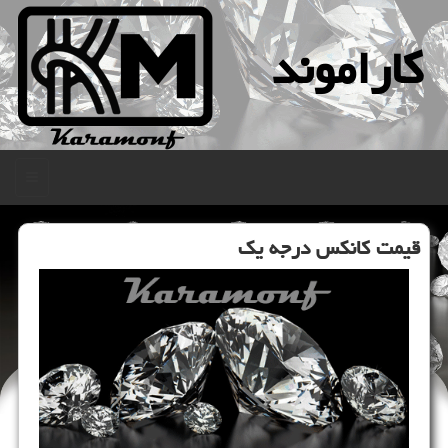
كاراموند
منو
قیمت كانكس درجه یك