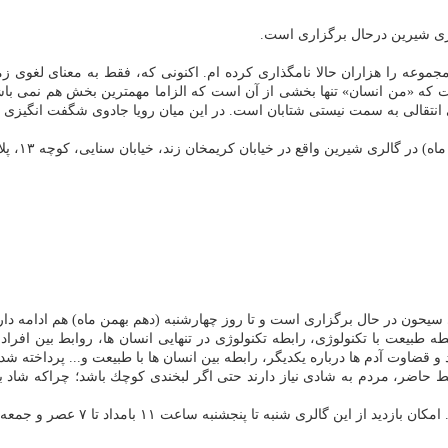
الری شیرین درحال برگزاری است.
جموعه را هزاران حالا نامگذاری كرده ام. اكنونی كه، فقط به معنای لغوی ز
ه «من انسان» تنها بخشی از آن است كه الزاما مهمترین بخش هم نمی باشد.
ی انتقالی به سمت نیستی شتابان است. در این میان رویا جادوی شگفت انگیزی 
 سیحون در حال برگزاری است و تا روز چهارشنبه (دهم بهمن ماه) هم ادامه دار
 طبیعت با تكنولوژی، رابطه تكنولوژی در تنهایی انسان ها، روابط بین افراد، 
و قضاوت آدم ها درباره یكدیگر، رابطه بین انسان ها با طبیعت و... پرداخته ش
یط حاضر، مردم به شادی نیاز دارند حتی اگر لبخندی كوچك باشد؛ چراكه شا