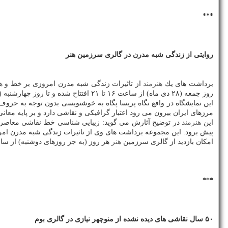
***
روایتی از زندگی شبه مدرن در گالری سرزمین هنر
برداشت های یك
هنرمند
از تاثیرات زندگی شبه مدرن امروزی بر خط و
ه
روز جمعه (۲۸ دی ماه) از ساعت ۱۶ تا ۲۱ افتتاح شده و تا روز چهارشنبه (۱۰ بهمن ماه) هم ادامه دارد.
این نمایشگاه در واقع نگاه پریسا پگاه به خوشنویسی بدون توجه به حروف 
مرزهای ایران بیرون می رود اعتبار گرافیكی و نقاشی دارد و بر پایه معان
این
هنرمند
در توضیح آثارش می گوید: زیبایی شناسی خط نقاشی معاصر با
پیش برود. این مجموعه برداشت های وی از تاثیرات زندگی شبه مدرن ام
امكان بازدید از گالری سرزمین
هنر
هر روز (به جز روزهای دوشنبه) از ساعت ۱۱ تا ۲۱ فراهم است. این گالری در اوین، ابتدای سربالایی خیابان كچویی، كوچه صفا، پلاك ۴ 
***
۵۰ سال نقاشی های دیده نشده از منوچهر نیازی در گالری بوم