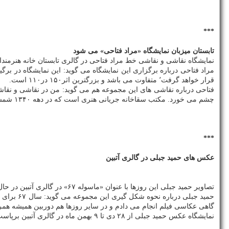
***
تابستان میزبان نمایشگاه «مراد فتاحی» می شود
نمایشگاه نقاشی و نقاشی خط مراد فتاحی در گالری تابستان خانه هنرمندا
قرار خواهد گرفت٬ متفاوت می باشد و بزرگترین اثر۱۵۰ در۱۱۰ است.
فتاحی درباره نقاشی های این مجموعه هم می گوید: من در نقاشی و نقاشی
چشم می خورد. مكتب سقاخانه جریانی هنری است كه در دهه ۱۳۴۰ شمسی با بهره‎گیری از عنصرهایی از
***
عكس های حمید جبلی در گالری آتبین
تصاویر حمید جبلی این روزها با عنوان «ماسوله ۶۷» در گالری آتبین در حال برگزاری است.
حمید جبل
گاهی عكاسی فیلم انجام می دادم و در سایر روزها هم دوربین همیشه هم
نمایشگاه عكس حمید جبلی از ۲۸ دی تا ۹ بهمن ماه در گالری آتبین برپاست. این گالری در خیابان ولی عصر، پیش از چهارراه پارك وی، كوچه خاكزاد، پلاك ۴۲ قرار دارد.