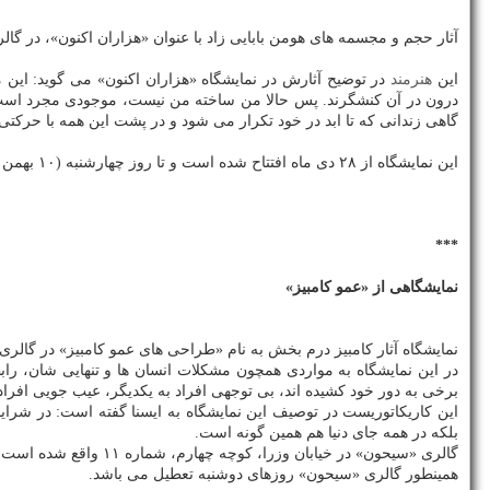
آثار حجم و مجسمه های هومن بابایی زاد با عنوان «هزاران اكنون»، در گ
این
هنرمند
در توضیح آثارش در نمایشگاه «هزاران اكنون» می گوید: این م
درون در آن كنشگرند. پس حالا من ساخته من نیست، موجودی مجرد است ك
گاهی زندانی كه تا ابد در خود تكرار می شود و در پشت این همه با حركت
این نمایشگاه از ۲۸ دی ماه افتتاح شده است و تا روز چهارشنبه (۱۰ بهمن ماه) در گالری شیرین واقع در خیابان كریمخان زند، خیابان سنایی، كوچه ۱۳، پلاك ۵ ادامه دارد. ساعت بازدید از این نمایشگاه ۱۶ تا ۲۰ اعلام شده است.
***
نمایشگاهی از «عمو كامبیز»
نمایشگاه آثار كامبیز درم بخش به نام «طراحی های عمو كامبیز» در گالری
در این نمایشگاه به مواردی همچون مشكلات انسان ها و تنهایی شان، رابطه
برخی به دور خود كشیده اند، بی توجهی افراد به یكدیگر، عیب جویی افراد 
این كاریكاتوریست در توصیف این نمایشگاه به ایسنا گفته است: در شرا
بلكه در همه جای دنیا هم همین گونه است.
گالری «سیحون» در خیابان وزرا، كوچه چهارم، شماره ۱۱ واقع شده است. امكان بازدید از این گالری شنبه تا پنجشنبه ساعت ۱۱ بامداد تا ۷ عصر و جمعه ها ساعت ۴ تا ۸ عصر فراهم است.
همینطور گالری «سیحون» روزهای دوشنبه تعطیل می باشد.