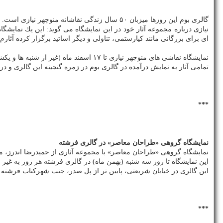
گالری بوم این روزها میزبان ۵۰ سال زندگی نقاشانه منوچهر نیازی است. ان نمایشگاه كه از ۱۴ دی ماه اغاز شد، همچنان هم برگزار است.
ای برای بزرگانی مانند كیارستمی، تناولی و دیگر اساتید برگزار كرده آثار
نمایشگاه نقاشی های منوچهر نیازی تا ۱۷ اسفند ماه (غیر از شنبه ها و یكشنبه ها) در گالری بوم ادامه دارد.
تمامی آثار به نمایش درآمده در گالری بوم در زمره گنجینه این گالری و در
***
نمایشگاه گروهی «طراحان معاصر» در گالری فرشته
نمایشگاه گروهی «طراحان معاصر» با مجموعه آثاری از حمیدرضا اندرز، مه
این نمایشگاه تا روز سه شنبه (بهمن ماه) در گالری فرشته هر روز به غیر از شنبه ها از ساعت ۱۲ الی ۲۰ و جمعه ها 
این گالری در خیابان شریعتی، پایین تر از پل صدر، جنب شهركتاب فرشته
***