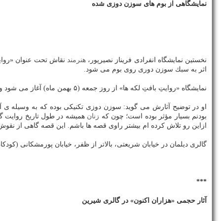
نمایشگاهی از بوم های سوزن دوزی شده
نخستین نمایشگاه انفرادی فریناز نصیرپور،
هنرمند
اثر به سبك سوزن دوری روی بوم می شود.
نمایشگاه «روایتِ بافتِ لكه ها» از روز جمعه (۵ بهمن ماه) آغاز می شود و تا سه شنبه (۱۶ بهمن ماه) هم هر روز به جز شنبه ها از ساعت ۱۶ الی ۱۹ در گالری دیلمان ادامه دارد.
او در توضیح آثارش می گوید: سوزن دوزی تكنیكی بوده كه به وسیله ی آن 
بودنم بسیار مؤثر بوده است؛ چون كه
زنان
همیشه در طول تاریخ روایت گر
ازاین رو تلاش كرده ام بیشتر راوی قصه ها باشم. این قصه گاهی از نقو
گالری دیلمان در خیابان شریعتی، بالاتر از ظفر، خیابان پورمشكانی (كودكان غزه)، شماره
***
آثار حجمی «هزاران اكنون» در گالری شیرین