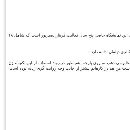
نقاش تحت عنوان «روایتِ بافتِ لكه ها» روز جمعه (پنجم بهمن ماه) در گالری دیلمان برگزار می گردد. این نمایشگاه حاصل پنج سال فعالیت فریناز نصیرپور است كه شامل ۱۸
ام می دهم، نه روی پارچه. همینطور در روند استفاده از این تكنیك، زن
شت من هم در كارهایم بیشتر از جانب وجه روایت گری زنانه بوده است.