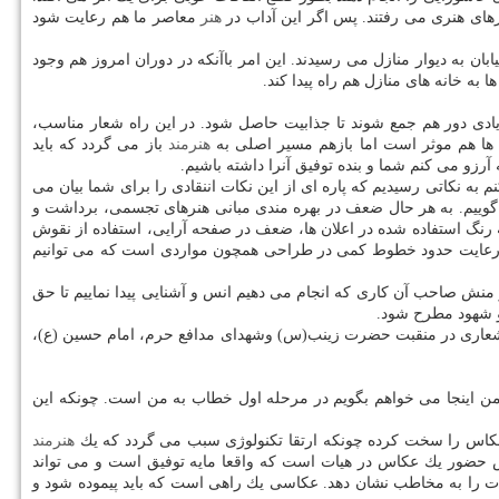
رهای هنری می رفتند. پس اگر این آداب در
هنر
معاصر ما هم رعایت شود
ن به دیوار منازل می رسیدند. این امر باآنكه در دوران امروز هم وجود
 به خانه های منازل هم راه پیدا كند.
یادی دور هم جمع شوند تا جذابیت حاصل شود. در این راه شعار مناسب،
ب ها هم موثر است اما بازهم مسیر اصلی به
هنرمند
باز می گردد كه باید
زو می كنم شما و بنده توفیق آنرا داشته باشیم.
ه نكاتی رسیدیم كه پاره ای از این نكات اننقادی را برای شما بیان می
می گوییم. به هر حال ضعف در بهره مندی مبانی هنرهای تجسمی، برداشت و
 رنگ استفاده شده در اعلان ها، ضعف در صفحه آرایی، استفاده از نقوش
»، رعایت حدود خطوط كمی در طراحی همچون مواردی است كه می توانیم
منش صاحب آن كاری كه انجام می دهیم انس و آشنایی پیدا نماییم تا حق
و شهود مطرح شود.
شعاری در منقبت حضرت زینب(س) وشهدای مدافع حرم، امام حسین (ع)،
من اینجا می خواهم بگویم در مرحله اول خطاب به من است. چونكه این
كار عكاس را سخت كرده چونكه ارتقا تكنولوژی سبب می گردد كه یك
هنرمند
فس حضور یك عكاس در هیات است كه واقعا مایه توفیق است و می تواند
ت را به مخاطب نشان دهد. عكاسی یك راهی است كه باید پیموده شود و