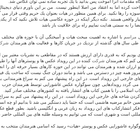
اه مقدمات آنرا آموخت پس بدانید با یك تجربه ساده نمی توان عكاس شد.
احت كرده اما به اعتقاد من اصلا اینطور نیست. من بر این باورم دنیای دیج
سوژه را رها نكنید. برای همین منظور در هیات بعنوان یك حریم وقتی قرار می گی
 واقعی هستند. نكته دیگر اینكه در حوزه عكاسی هیات تلاش نكنید كه از یكدیگر ت
را به سمتی هدایت نماییم راه برای خلاقیت باز باشد
ی
مراسم
با اشاره به اهمیت مبحث هیات و آمیختگی آن با حوزه های مختلف
ه
طی سال های گذشته از نزدیك در جریان كارها و فعالیت های هنرمندان
شرك
 بودیم كه به قدری دارای ارزش هستند كه در مقاطعی به نشریات معتبر بین الم
ی كنم كه هنرمندان
شركت
كننده در این رویداد عكس ها و پوسترهای آنها را طر
 ارزان شده و هنرمندان می توانند در این حوزه كارهای بسیار حرفه ای را ا
 امروز همه چیز در دسترس می باشد و مانند دوران جنگ نیست كه ساخت یك فیل
خارجی این رویداد است. در این راه پیشنهاد می كنم به سراغ هنرمندانی برو
می گردد رویدادهایی چون سوگواره عكس عاشورایی توسط هنرمندان حزب الله
اب اسلامی را با همین كتاب های انتشار یافته به كشورهای مختلف صادر كنید.
ن شاخه های خارجی این رویداد است. در این راه پیشنهاد می كنم به سراغ ه
 همین خانم مرضیه هاشمی است كه حتما باید دستگیر می شد تا بدانیم او چه ا
كر انتشاركتاب های این رویداد به زبان عربی و انگلیسی باشید. بطور قطع عكا
مللی است و شهری است كه می توانیم به وسیله طلبه های بین المللی حاضر در
گواره عاشورایی عكس و پوستر «هیات» رسید كه اسامی هنرمندان منتخب به ترت