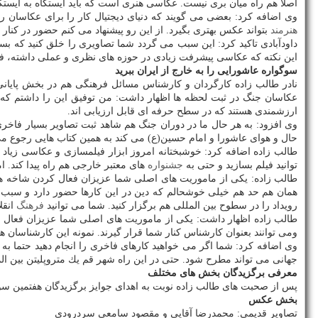
اصلا هم راه میان بری نیست. عكاسی هنری است كه باید ایستگاه به ایستگ
وی اضافه كرد: بعضی می گویند كه دنیای دیجتیال كار را برای عكاسان ر
هنرمند
بتواند عكس بهتری بگیرد. از این رو پیشنهاد می كنم حضور در كنار 
داودآبادی تاكید كرد: این سبب می گردد شما تصاویری را خلق كنید كه بسیار
این نكته كه عكاسی پیشرفت زیادی در حوزه های نظری و عملی داشته، فضا 
سوگواره عاشورایی را به خارج از ایران ببرید
نادر طالب زاده كارگردان و كارشناس مسائل فرهنگی هم در بخش پایان
عكاسان جنگ در ثبت لحظه ها اظهار داشت: من توفیق این را داشتم كه 
ارزشمندی هستند كه در سطح حرفه ای قابل ارزیابی اند.
وی افزود: به هر حال ما در دوران جنگ هم شاهد ثبت تصاویر بسیار فاخری
حال و هوای عاشورا و امام حسین(ع) می كند به همین كتاب هایی رجوع م
طالب زاده اضافه كرد: خوشبختانه امروز ابزار فیلمسازی و عكاسی زیاد و
توانید فیلم بسازید و حتی به
جشنواره
های معتبر خارجی هم راه پیدا كند.
طالب زاده: یكی از ماموریت های اصلی شما عزیزان فعال كردن شاخه های 
همان هم حد هم خیلی خوشحالم كه دین در این كارها حضور دارد و سبب 
رویداد را در سطوح بین المللی هم برگزار كنید. شما می توانید
فرهنگ
انقل
طالب زاده اظهار داشت: یكی از ماموریت های اصلی شما عزیزان فعال كرد
ومی توانند بعنوان كارشناس كنار شما قرار گیرند. نمونه این كارشناسان
وی اضافه كرد: شما اگر می خواهید كارهای فاخری را انجام دهید حتما به ف
جهانی می تواند مطرح شود. حتی در این راه شهر قم یك متروپلیتن بین ال
معرفی برگزیدگان بخش های مختلف
پس از صحبت های طالب زاده نوبت به اهدای جوایز برگزیدگان هفتمین سو
بخش عكس
تصاویر قدیمی: محمدرضا آقایی و مقصود سامعی سردرودی