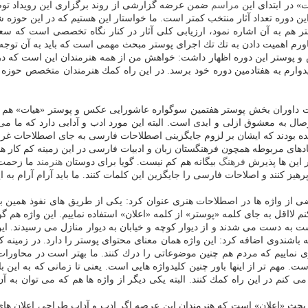
» در ابتدای این
مراسم
ضمن عرضه گزارشی از روند برگزاری این رویداد توضیح
 دوره تعداد آثار منتخب كمتر است. ما خواستار این هستیم كه در این حوزه شاه
 هم به آن اشاره نمود، ارزیابی كلی آثار در كنار نگاه تخصصی است كه سع
 باورم اهمیت دادن به تك تك اجرای پوستر مبحث مهمی است كه باید به آن توجه
و پوستر این دوره اظهار داشت: خواهش من از همه هنرمندان این است كه در
دوارم به هفتادمین دوره خود برسد. در این راه كمك هنرمندان متخصص حوزه 
اوران بخش پوستر هفتمین سوگواره عاشورایی عكس و پوستر «هیات» هم در 
 به معشوق ازلی و ابدی است. البته این مورد ادب و آدابی دارد كه ما می ت
 بودند كه ایشان بر لزوم جایگزینی اصطلاحات فارسی به جای اصطلاحات غ
ای مربوطه همچون فرهنگستان زبان و ادبیات فارسی در این زمینه كم كار هستن
ر این ها پذیرش
فرهنگ
بیگانه هم كم نیست. گویا برای دوستان
هنرمند
ما زحمت د
یز كنند و اصلاحات فارسی را جایگزین این كلمات كنند. ما باید آرام آرام به 
ضی از واژه ها در اصطلاحات هنری عنوان كرد: یكی از طریق های نفوذ همین
اقل به جای كلمه «پوستر» از كلمه «اعلان» استفاده نماییم. این واژه هم گوی
 به دست می شدند و از دیوار كوچه و خیابان به دیوار منازل می رسیدند. این 
 باشندوی اضافه كرد: این واژه همان معنای محتوای پوستر را دارد. در زمینه كل
د كاری نماییم كه مردم هم چنین موضوعاتی را درك كنند. ما بهتر است در محا
ت. مهم تر از اینها باور چنین كلیدواژه هایی است. یعنی تا زمانی كه به این 
می كنم در این راه كمك كنند. البته یكی دیگر از واژه ها هم كه می توان به 
بحث «اعلان» است كه هنرمندان این عرصه اگر ادب و آداب طراحی اعلان های ع