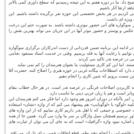
 داد: ما در دوره هفتم به این نتیجه رسیدیم كه سطح داوری كمی بالاتر
د ارتقا آثار باشیم.
ی كردیم در هر بخش تخصصی این حوزه نفر برگزیده داشته باشیم. این
 ویژه ای داشت.
 سوگواره های آتی حضور موثری داشته باشند. به صورت حتم این درخت
عكس و پوستر و حضور موثر آنها در این جریان می تواند بهترین نقش را
ادامه این برنامه ضمن قدردانی از دست اندركاران برگزاری سوگواره
وانیم با رعایت آنها به قله برسیم. وقتی در خدمت استاد مسعود نجابتی
ربی در عرصه
هنر
تاكید می كردند.
د. اما این كم كاری مسئولیت ما بعنوان هنرمندان را كم نمی نماید.
ارد كه اصطلاحات بیگانه غربی در حوزه هنری را اصلاح كنند. حضرت آقا
این سمت برویم كه چنین كاری را انجام دهیم.
 به كاربردن اصلاحات فرنگی در عرصه
هنر
است. در هر حال خطاب مقام
اتر است و هم با زبان عربی دینی ما تناسب دارد.
امر باآنكه در دوران امروز هم وجود دارد اما فكر می كنم هنرمندان این
مه «لوگو» یا «لوگوتایپ» هم پیشنهاد می كنم كه از واژه «نشان» استفاده
ورات خصوصی و جمعی كه با اهل
هنر
داریم كاری نماییم كه از این واژه های
باور نرسیم همچنان سیل واژگان بر سر ما وارد می گردد. همین جا از همه
آن اشاره نمود واژه «گرافیك» است كه به جای آن می توان از عبارت های
اشورایی را انجام دهند بطور قطع اتفاقات خوبی برای یك اثر می افتد.