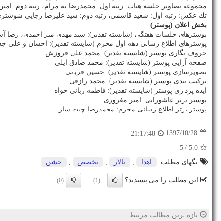
مجموعه تصاویر جلسه هیات: رتبه اول: محمدرضا به مرام، رتبه دوم: امین
تك عكس: رتبه اول: سعید قاسمی، رتبه دوم: سید علیرضا رجایی شوشتری
بخش اعلان (پوستر)
پوسترهای جلسات هفتگی (شایسته تقدیر): سید مهدی میر احمدی، رضا آ
پوسترهای اطلاع رسانی دهه اول محرم (شایسته تقدیر): احسان و علی ج
حروف نگاری پوستر (شایسته تقدیر): محمد علی فروزش
صفحه آرایی پوستر (شایسته تقدیر): محمد صادق ایلی
تصویرسازی پوستر (شایسته تقدیر): حسین قربانی
تركیب بندی پوستر (شایسته تقدیر): محمد رازقی
ایده پردازی پوستر (شایسته تقدیر): فاطمه ربانی خواه
پوستر برتر عاشورایی: امیر مغروری
پوستر برتر اطلاع رسانی محرم: محمدرضا چیت ساز
1397/10/28
21:17:48
/ 5
5.0
تگهای مطلب:
اهدا
,
تالار
,
تخصص
,
جشن
این مطلب را می پسندید؟
(0)
(1)
تازه ترین مطالب مرتبط