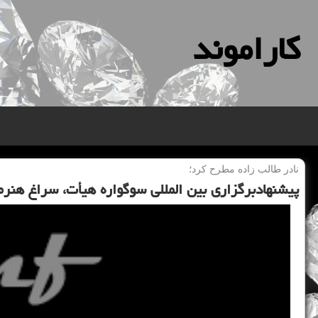
كاراموند
نادر طالب زاده مطرح كرد؛
پیشنهادبرگزاری بین المللی سوگواره هیأت، سراغ هنرم