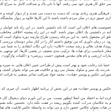
ر خلق كار هنری خود نمی رفتند. آنها با دلی پاك و صداقت كامل به سراغ كا
 فرهنگی هنری زیادی بودند، كه دست به دست می شدند و از دیوار كوچه و خیابا
ری عمیق تری در میان مردم داشته باشند تا این كارها علاوه بر دیوار نمایشگاه ها
صوصیت های اعلان این است كه باید دلنشین باشند. در این راه باید عوامل ز
 در دلنشینی یك اعلان موثر باشند. البته در این راه پیشینه اخلاقی مخاط
ق اثر مشغول باشد. به این مرحله رسیدن طراح نیازمند دوره سلوك است كه آر
در زمان داوری كه من توفیق داشتم آثار را در كنار سایر دوستان بررسی كنم ب
ن رویداد هدف تعالی و رشد مبحث «اعلان» دارد این نكات انتقادی را به شما 
شعار نامناسب برای هیات ها، تركیب بندی ضعیف در بعضی كارها، كم توجهی به
ت و عبارات ارزشی و نام های مقدس همچون «شیب ریزشی» و «كلمات واژگون
حتما باید رعایت شود و بهتر است پیش از طراحی چنین اعلان هایی به سیره و 
هنرمند
یك سیر و سلوك بشمار می رود و خلاقیت هم می تواند بعنوان كشف 
شورایی عكس و پوستر «هیات»، محمد جواد شرافت شاعر مذهبی به قرائت ا
عكس و پوستر «هیات» هم در این بخش از برنامه اظهار داشت: آن چیزی كه 
كرده اما به اعتقاد من اصلا اینطور نیست. من بر این باورم دنیای دیجیتال 
م به عكاسان
شركت
كننده بگوییم ریشه در هفت نكته دارد. نخستین نكته ن
ر هیات بعنوان عكاس حضور دارد و می تواند به واسطه عكس قابلیت های هیا