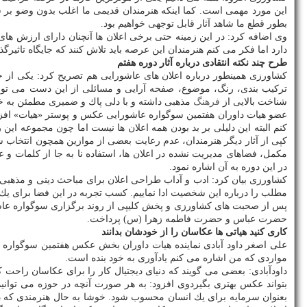
این مورد مهمی است. كما اینكه هنرمندان قدیمی ما اغلب بدون وضو بر س
بطور قطع ما شاهد آثار قابل توجهی خواهیم بود.
وی اضافه كرد: در این زمینه حتی برخی اعلان ها آنچنان دارای ارزش های
دارد اما فكر می كنم هنرمندان این عرصه باید تلاش كنند كه جایگاه تاثیرگذا
طرح چند نكته انتقادی درباره آثار دوره هفتم
كشاورزی همینطور درباره اعلان های عاشورایی هم تصریح كرد: یكی از خ
تركیب بندی، رنگ، موضوع، صفحه آرایی و مسائلی از این دست می توانند
شناخت بالایی از
فرهنگ
مذهبی داشته و با دلی پاك و ضمیری مطمئن به خل
عضو هیات داوران هفتمین سوگواره عاشورایی عكس و پوستر «هیات» افزود: 
كنم البته این دلیلی بر بد بودن همه اعلان ها نیست اما چون مجموعه ای
كپی از آثار دیگر هنرمندان، عدم رعایت بعضی از موازین همچون انتخاب 
مكمل، فضاهای مدیریت نشده در اعلان ها، استفاده نا به جا از كلما
در این دوره به آن اشاره نمود.
كشاورزی بیان كرد: ادب و آداب طراحی اعلان برای مباحث دینی و مذهبی 
مطلب را درباره این شخصیت ادا نماییم. كسب تجربه در این فضا برای یك
پس از صحبت های كشاورزی و پخش كلیپی از روند برگزاری سوگواره عا
حضرت عباس و حضرت فاطمه زهرا (س) پرداخت.
كاری كنید هیاتی ها عكاسان را از خودشان بدانند
علی اصغر داود آبادی نماینده هیات داوران بخش عكس هفتمین سوگواره 
مواردی كه من اشاره می كنم یادآوری به خود بنده است.
داودآبادی: بعضی می گویند كه دنیای دیجتیال كار را برای عكاسان راحت 
بتواند عكس بهتری بگیردوی افزود: به هر صورت آنچه در حوزه می توانی
بعنوان سرمایه برای یك انسان محسوب شود. خوشا به حال هنرمندی كه د