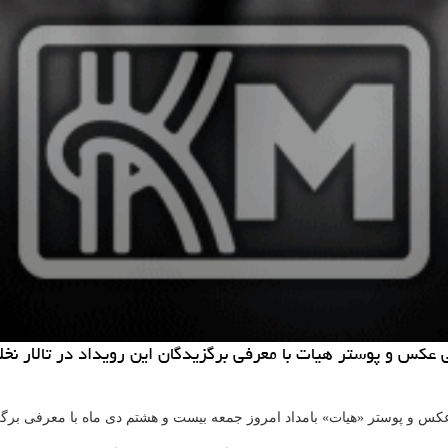
عكس و پوستر هیات با معرفی برگزیدگان این رویداد در تالار نخل
كس و پوستر «هیات» بامداد امروز جمعه بیست و هشتم دی ماه با معرفی برگزی