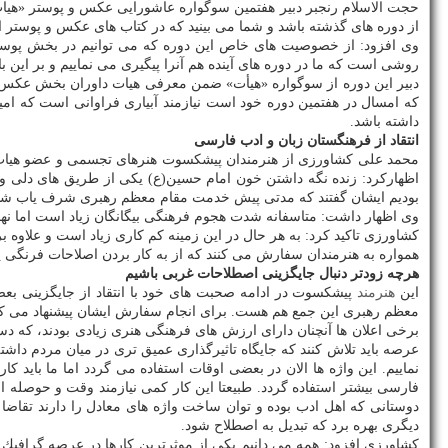
حجت الاسلام رنجبر دبیر هفتمین سوگواره عاشورایی عكس و پوستر «هیات
از دوره های گذشته باشد و شما می بینید كه در كتاب های عكس و پوستر این
وی افزود: از خصوصیت های خاص این دوره كه می توانیم در بخش پوستر
روشی است كه ما در دوره های آینده هم آنرا پیگیری می نماییم و بر این
دبیر این دوره از سوگواره «هیأت» ضمن معرفی هیات داوران بخش عكس 
كه امسال در هفتمین دوره خود است نیازمند آبیاری فراوانی است كه امی
داشته باشد.
انتقاد از فرهنگستان زبان و ادب فارسی
محمد علی كشاورزی از هنرمندان پیشكسوت هنرهای تجسمی و عضو هیات د
اظهاركرد: زنده نگه داشتن خون امام حسین(ع) یكی از طریق های دلی وصال
بودیم ایشان گفتند كه مدتی پیش خدمت مقام معظم رهبری شرف یاب شده
وی اظهار داشت: متاسفانه شدت هجوم فرهنگی بیگانگان زیاد است اما نهاده
كشاورزی تاكید كرد: به هر حال در این زمینه كم كاری زیاد است و علاوه ب
همواره به هنرمندان سفارش می كنند كه از به كار بردن اصلاحات فرنگی پره
هرچه زودتر دنبال جایگزینی اصطلاحات غربی باشیم
این
هنرمند
پیشكسوت در ادامه صحبت های خود با انتقاد از جایگزینی بع
معظم رهبری این جمع هم هست. برای انجام سفارش ایشان پیشنهاد می كنم لا
برخی اعلان ها آنچنان دارای ارزش های فرهنگی هنری زیادی بودند، كه دست
عرصه باید تلاش كنند كه جایگاه تاثیرگذاری عمیق تری در میان مردم داشته
نماییم. این واژه ها الان در بعضی اوقات استفاده می گردد اما ما بای
فارسی بیشتر استفاده گردد. طبیعتا این كار كمی نیازمند وقت و حوصله اس
دوستانی كه اهل ادب بوده و توان ساخت واژه های معادل را دارند تقاضا 
دیگری بهره برد كه تبدیل به اصطلاح شود.
كشاورزی افزود: همه می دانیم یكی از موثرترین كارها در عرصه گرافیك 