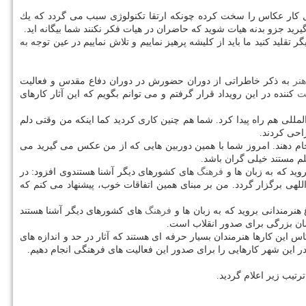
یتال كار عكاس را سخت كرده چونكه ارتقا تكنولوژی سبب می گردد كه یك
رید جزو بدنه هیات شوید كه حاضران در هیات فكر نكنند شما بیگانه اید.
قلید كنید ما باید از كلیشه پرهیز نماییم و تلاش نماییم در عین توجه به
نر
به ذكر خاطراتی از دوران حضورش در دوران دفاع مقدس و فعالیت
ت
كننده در این رویداد قرار گرفتم و می توانم بگویم كه این آثار كارهای
للی هم راه پیدا كرد. شما هم چنین كاری كردید كما اینكه من وقتی دلم
احی كردند.
نجام دهند. امروز شما با همین دوربین هایی كه از من عكس می گیرید می
م مستند خیلی گران باشد.
ید كه به زبان ها و
فرهنگ
های كشورهای دیگر آشنا هستندوی افزود: در
ی برگزار گردد. من بر مبنای همین اتفاقات خوب، پیشنهاد می كنم كه
نرمندانی بروید كه به زبان ها و
فرهنگ
های كشورهای دیگر آشنا هستند
نسان بزرگی برای صدور انقلاب است.
س این كارها هنرمندان بسیار حرفه ای هستند كه آثار در حد و اندازه های
 این شهر كارهایی را برای صدور این فعالیت های فرهنگی انجام دهیم.
یب زیر اعلام گردید.