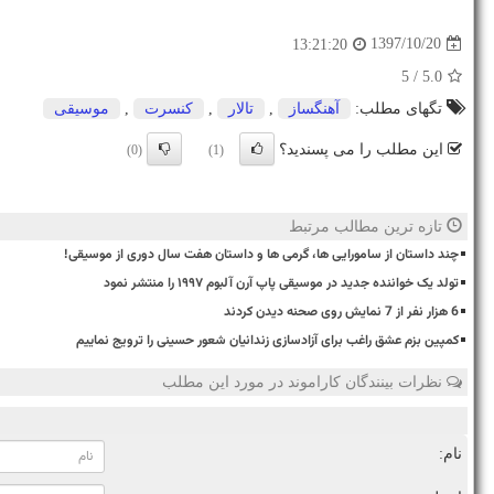
1397/10/20
13:21:20
/ 5
5.0
تگهای مطلب:
آهنگساز
,
تالار
,
كنسرت
,
موسیقی
این مطلب را می پسندید؟
(0)
(1)
تازه ترین مطالب مرتبط
چند داستان از سامورایی ها، گرمی ها و داستان هفت سال دوری از موسیقی!
تولد یک خواننده جدید در موسیقی پاپ آرن آلبوم ۱۹۹۷ را منتشر نمود
6 هزار نفر از 7 نمایش روی صحنه دیدن کردند
کمپین بزم عشق راغب برای آزادسازی زندانیان شعور حسینی را ترویج نماییم
نظرات بینندگان کاراموند در مورد این مطلب
نام: