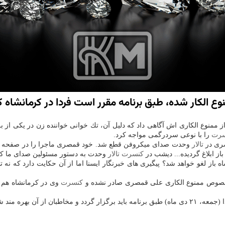
نوع الكار شده، طبق برنامه مقرر است فردا در كرمانشاه
 ممنوع الكاری اش آگاهی داد كه دلیل آن، تك خوانی خواننده زن در یكی از بر
سرت
را با نوعی سردرگمی مواجه كرد.
صری در
تالار
وحدت صدای میكروفن قطع شد. خود قمصری ماجرا را در صفحه اینس
ز ابلاغ گردیده... دیشب در
كنسرت
تالار
وحدت به دستور مسئولین صدای ما كام
ه باز لغو خواهد شد؟ پیگیری های خبرنگار ایسنا اما از آن حكایت دارد كه ن
 در خصوص ممنوع الكاری علی قمصری صادر نشده و
كنسرت
وی در كرمانشاه هم ط
ن از آن بهره مند شوند.