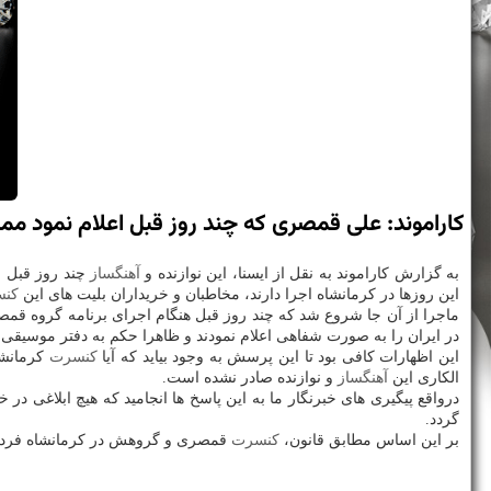
كاراموند: علی قمصری كه چند روز قبل اعلام نمود مم
به گزارش كاراموند به نقل از ایسنا، این نوازنده و
آهنگساز
چند روز قبل از
این روزها در كرمانشاه اجرا دارند، مخاطبان و خریداران بلیت های این
كن
ماجرا از آن جا شروع شد كه چند روز قبل هنگام اجرای برنامه گروه قم
در ایران را به صورت شفاهی اعلام نمودند و ظاهرا حكم به دفتر موسیقی با
این اظهارات كافی بود تا این پرسش به وجود بیاید كه آیا
كنسرت
كرمانشا
الكاری این
آهنگساز
و نوازنده صادر نشده است.
درواقع پیگیری های خبرنگار ما به این پاسخ ها انجامید كه هیچ ابلاغی
گردد.
بر این اساس مطابق قانون،
كنسرت
قمصری و گروهش در كرمانشاه فردا (جمعه، ۲۱ دی ماه) طبق برنامه باید برگزار گردد و مخاطبا