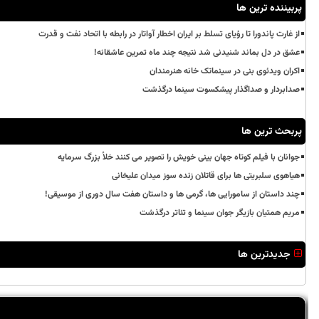
پربیننده ترین ها
از غارت پاندورا تا رؤیای تسلط بر ایران اخطار آواتار در رابطه با اتحاد نفت و قدرت
عشق در دل بماند شنیدنی شد نتیجه چند ماه تمرین عاشقانه!
اکران ویدئوی بنی در سینماتک خانه هنرمندان
صدابردار و صداگذار پیشکسوت سینما درگذشت
پربحث ترین ها
جوانان با فیلم کوتاه جهان بینی خویش را تصویر می کنند خلأ بزرگ سرمایه
هیاهوی سلبریتی ها برای قاتلان زنده سوز میدان علیخانی
چند داستان از سامورایی ها، گرمی ها و داستان هفت سال دوری از موسیقی!
مریم همتیان بازیگر جوان سینما و تئاتر درگذشت
جدیدترین ها