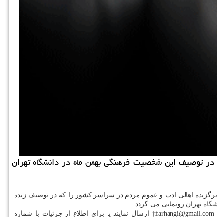
ا در توصیف این شخصیت فرهنگی بهمن ماه در دانشگاه تهران
رگزیده اهالی ادب و عموم مردم در سراسر كشور را كه در توصیف زنده
شگاه
تهران رونمایی می گردد.
نو تا ۱۰ بهمن ماه به ایمیل jtfarhangi@gmail.com ارسال نمایند یا برای اطلاع از جزئیات با شماره