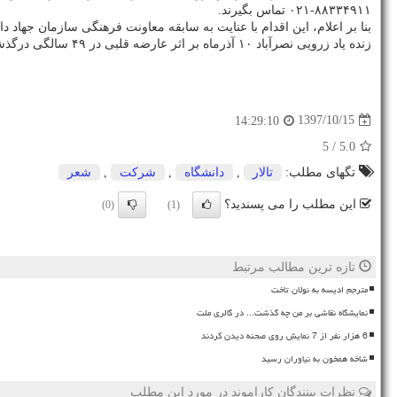
۸۸۳۳۴۹۱۱-۰۲۱ تماس بگیرند.
بنا بر اعلام، این اقدام با عنایت به سابقه معاونت فرهنگی سازمان جهاد 
زنده یاد زرویی نصرآباد ۱۰ آذرماه بر اثر عارضه قلبی در ۴۹ سالگی درگذشت.
1397/10/15
14:29:10
/ 5
5.0
تگهای مطلب:
تالار
,
دانشگاه
,
شركت
,
شعر
این مطلب را می پسندید؟
(0)
(1)
تازه ترین مطالب مرتبط
مترجم ادیسه به نولان تاخت
نمایشگاه نقاشی بر من چه گذشت... در گالری ملت
6 هزار نفر از 7 نمایش روی صحنه دیدن کردند
شاخه همخون به نیاوران رسید
نظرات بینندگان کاراموند در مورد این مطلب