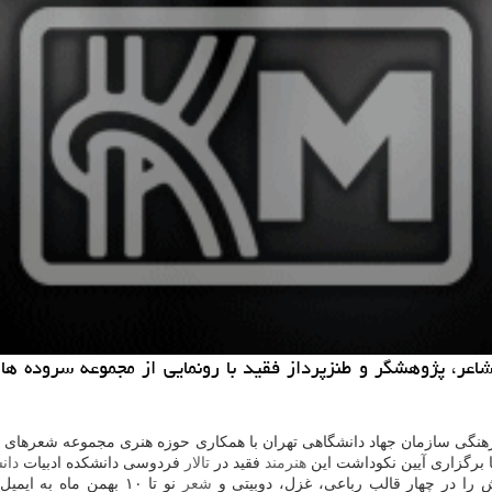
شاعر، پژوهشگر و طنزپرداز فقید با رونمایی از مجموعه سروده ه
هنگی سازمان جهاد دانشگاهی تهران با همكاری حوزه هنری مجموعه شعرهای ب
ا برگزاری آیین نكوداشت این
هنرمند
فقید در
تالار
فردوسی دانشكده ادبیات
دان
را در چهار قالب رباعی، غزل، دوبیتی و
شعر