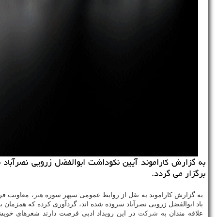
به گزارش كاراموند آیین نكوداشت ابوالفضل زرویی نصرآباد 
برگزار می گردد.
به گزارش كاراموند به نقل از روابط عمومی سپهر سوره
هنر
، معاونت فر
یاد ابوالفضل زرویی نصرآباد سروده شده اند، گردآوری كرده كه همزمان ب
علاقه مندان به
شركت
در این رویداد ادبی فرصت دارند شعرهای خویش 