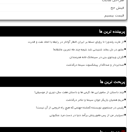
فیش حج
قیمت بیسیم
پربیننده ترین ها
از غارت پاندورا تا رؤیای تسلط بر ایران اخطار آواتار در رابطه با اتحاد نفت و قدرت
عشق در دل بماند شنیدنی شد نتیجه چند ماه تمرین عاشقانه!
اکران ویدئوی بنی در سینماتک خانه هنرمندان
صدابردار و صداگذار پیشکسوت سینما درگذشت
پربحث ترین ها
چند داستان از سامورایی ها، گرمی ها و داستان هفت سال دوری از موسیقی!
مریم همتیان بازیگر جوان سینما و تئاتر درگذشت
پلیس در جستجوی نویسنده گمشده جهنمی که هیچ راه خروجی از آن نیست!
اسپایدر من از پس ماموریتش برآمد دنیا در دست مرد عنکبوتی