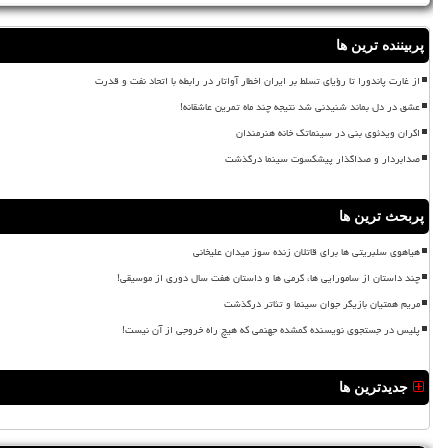
پربیننده ترین ها
از غارت پاندورا تا رؤیای تسلط بر ایران اخطار آواتار در رابطه با اتحاد نفت و قدرت
عشق در دل بماند شنیدنی شد نتیجه چند ماه تمرین عاشقانه!
اکران ویدئوی بنی در سینماتک خانه هنرمندان
صدابردار و صداگذار پیشکسوت سینما درگذشت
پربحث ترین ها
هیاهوی سلبریتی ها برای قاتلان زنده سوز میدان علیخانی
چند داستان از سامورایی ها، گرمی ها و داستان هفت سال دوری از موسیقی!
مریم همتیان بازیگر جوان سینما و تئاتر درگذشت
پلیس در جستجوی نویسنده گمشده جهنمی که هیچ راه خروجی از آن نیست!
جدیدترین ها