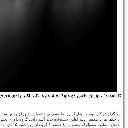
كاراموند: داوران بخش مونولوگ جشنواره تئاتر اكبر رادی معرف
به گزارش كاراموند به نقل از روابط عمومی
جشنواره
، داوران بخش مساب
با حكم بهزاد صدیقی دبیر اولین
جشنواره
تئاتر اكبر رادی گروه داوری بخ
بخش مسابقه مونولوگ
جشنواره
با حضور ۶ گروه از روز شنبه ۱۵ دی ماه تا روز پنجشنبه ۲۰ دی ماه سال جاری در سالن های سمندریان، انتظامی و ناظر زاده كرمانی مجموعه خانه هنرمندان ایران برگزار می گردد.