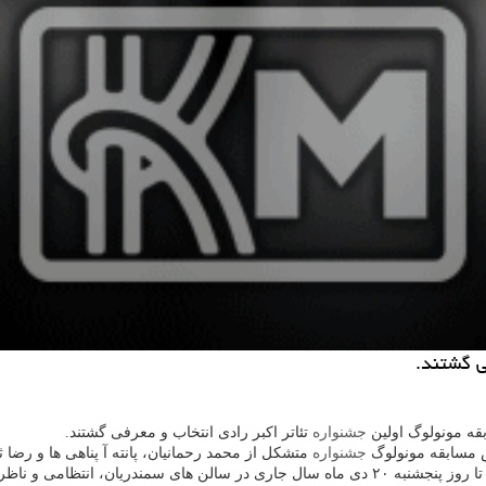
ی گشتند.
قه مونولوگ اولین
جشنواره
تئاتر اكبر رادی انتخاب و معرفی گشتند.
ش مسابقه مونولوگ
جشنواره
متشكل از محمد رحمانیان، پانته آ پناهی ها و رضا 