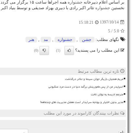
بر اساس اعلام دبیرخانه
جشنواره
همه اجراها ساعت ۱۵ برگزار می گردد.
نخستین
جشنواره
تئاتر اكبر رادی با دبیری بهزاد صدیقی و توسط بنیاد اكبر رادی از ۱۴ تا ۲۲ دی ماه سال جاری در مجموعه ایرانشهر، خانه هنرمندان، نگارخانه های آریا و نقش جهان و تئاتر ش
1397/10/14
15:18:21
/ 5
5.0
تگهای مطلب:
جشن
,
جشنواره
,
مد
,
هنر
این مطلب را می پسندید؟
(0)
(1)
تازه ترین مطالب مرتبط
مریم همتیان بازیگر جوان سینما و تئاتر درگذشت
اسپایدر من از پس ماموریتش برآمد دنیا در دست مرد عنکبوتی
مترجم ادیسه به نولان تاخت
مدیر بدون اختیار و بودجه سرایدار است معضل مدیریت های چندماهه!
نظرات بینندگان کاراموند در مورد این مطلب
نام: