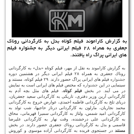
به گزارش كاراموند فیلم كوتاه بدل به كارگردانی روناك
جعفری به همراه ۲۸ فیلم ایرانی دیگر به جشنواره فیلم
های ایرانی پراگ راه یافتند.
به گزارش كاراموند به نقل از مهر، فیلم كوتاه «بدل» به كارگردانی
روناك جعفری به همراه ۲۸ فیلم ایرانی دیگر در هشتمین دوره
جشنواره
فیلم های ایرانی پراگ حضور دارند. ۲۹ فیلم كوتاه، مستند و
سینمایی در این
جشنواره
كه مختص فیلم های ایرانی است به نمایش
در می آیند. در بخش
فیلم كوتاه
، فیلم های مثل بچه آدم به
كارگردانی آرین وزیر دفتری، تاریكی به كارگردانی سعید جعفریان،
دریای تلخ به كارگردانی فاطمه احمدی، عوارض خروج به كارگردانی
محمد نجاریان، مارلون به كارگردانی درناز حاجیها، شب تولد به
كارگردانی امید شمس، ولتاژ به كارگردانی سمیرا قهرمانی، محاق
به كارگردانی علی درخشنده، وقت نهار به كارگردانی علیرضا
قاسمی و بدل به كارگردانی روناك جعفری حضور دارند. در بخش
مستند
در جستجوی فریده به كارگردانی آزاده موسوی و كوروش