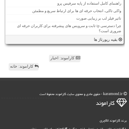
راهنمای کامل استفاده از پایه سرفیس پرو
واکی تاکی، انتخاب حرفه ای ها برای ارتباط سریع و مطمئن
تاثیر فیلر لب بر زیبایی صورت
چرا دسترسی ip ثابت و سرویس های پیشرفته برای کاربران حرفه ای
ضروری است؟
بقیه رپورتاژ ها
کاراموند: اخبار
کاراموند: خانه
karamond.ir - حقوق مادی و معنوی سایت كاراموند محفوظ است
كاراموند
برند کاراموند لاکچری
با کاراموند، خاص باشید ، تجمل را تجربه کنید.
کاراموند
: برای خاص پسندان