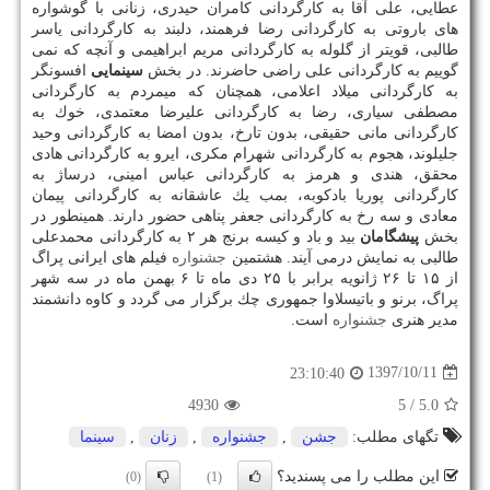
عطایی، علی آقا به كارگردانی كامران حیدری، زنانی با گوشواره
های باروتی به كارگردانی رضا فرهمند، دلبند به كارگردانی یاسر
طالبی، قویتر از گلوله به كارگردانی مریم ابراهیمی و آنچه كه نمی
گوییم به كارگردانی علی راضی حاضرند. در بخش
سینمایی
افسونگر
به كارگردانی میلاد اعلامی، همچنان كه میمردم به كارگردانی
مصطفی سیاری، رضا به كارگردانی علیرضا معتمدی، خوك به
كارگردانی مانی حقیقی، بدون تارخ، بدون امضا به كارگردانی وحید
جلیلوند، هجوم به كارگردانی شهرام مكری، ایرو به كارگردانی هادی
محقق، هندی و هرمز به كارگردانی عباس امینی، درساژ به
كارگردانی پوریا بادكوبه، بمب یك عاشقانه به كارگردانی پیمان
معادی و سه رخ به كارگردانی جعفر پناهی حضور دارند. همینطور در
بخش
پیشگامان
بید و باد و كیسه برنج هر ۲ به كارگردانی محمدعلی
طالبی به نمایش درمی آیند. هشتمین
جشنواره
فیلم های ایرانی پراگ
از ۱۵ تا ۲۶ ژانویه برابر با ۲۵ دی ماه تا ۶ بهمن ماه در سه شهر
پراگ، برنو و باتیسلاوا جمهوری چك برگزار می گردد و كاوه دانشمند
مدیر هنری
جشنواره
است.
1397/10/11
23:10:40
4930
/ 5
5.0
تگهای مطلب:
جشن
,
جشنواره
,
زنان
,
سینما
این مطلب را می پسندید؟
(0)
(1)