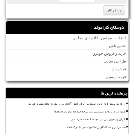
دوستان کاراموند
انتخابات مجلس ، کاندیدای مجلس
تعمیر تلفن
خرید و فروش خودرو
طراحی سایت
فیش حج
قیمت بیسیم
پربیننده ترین ها
از غارت پاندورا تا رؤیای تسلط بر ایران اخطار آواتار در رابطه با اتحاد نفت و قدرت
عشق در دل بماند شنیدنی شد نتیجه چند ماه تمرین عاشقانه!
اکران ویدئوی بنی در سینماتک خانه هنرمندان
صدابردار و صداگذار پیشکسوت سینما درگذشت