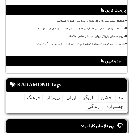
پربحث ترین ها
هیاهوی سلبریتی ها برای قاتلان زنده سوز میدان علیخانی
چند داستان از سامورایی ها، گرمی ها و داستان هفت سال دوری از موسیقی!
مریم همتیان بازیگر جوان سینما و تئاتر درگذشت
پلیس در جستجوی نویسنده گمشده جهنمی که هیچ راه خروجی از آن نیست!
جدیدترین ها
KARAMOND Tags
مد
جشن
بازیگر
ایران
رپورتاژ
فرهنگ
جشنواره
زندگی
رپورتاژهای کاراموند