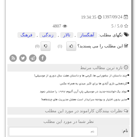
1397/09/24
19:34:35
4807
/ 5
5.0
تگهای مطلب:
آهنگساز
,
تالار
,
زندگی
,
فرهنگ
این مطلب را می پسندید؟
(0)
(1)
تازه ترین مطالب مرتبط
چند داستان از سامورایی ها، گرمی ها و داستان هفت سال دوری از موسیقی!
گردهمایی نازی آبادی ها برای اکبر عبدی به همراه عکس
تولد یک خواننده جدید در موسیقی پاپ آرن آلبوم ۱۹۹۷ را منتشر نمود
مدیر بدون اختیار و بودجه سرایدار است معضل مدیریت های چندماهه!
نظرات بینندگان کاراموند در مورد این مطلب
نظر شما در مورد این مطلب
نام: