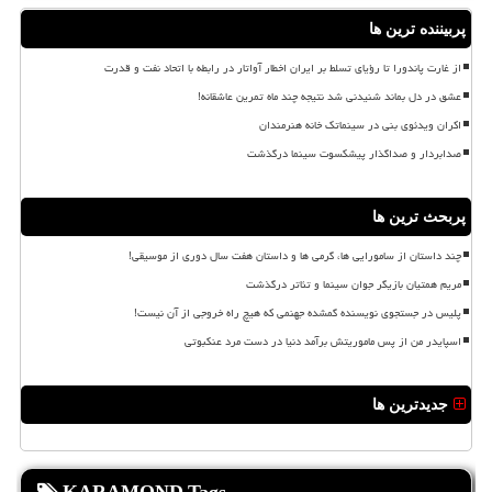
پربیننده ترین ها
از غارت پاندورا تا رؤیای تسلط بر ایران اخطار آواتار در رابطه با اتحاد نفت و قدرت
عشق در دل بماند شنیدنی شد نتیجه چند ماه تمرین عاشقانه!
اکران ویدئوی بنی در سینماتک خانه هنرمندان
صدابردار و صداگذار پیشکسوت سینما درگذشت
پربحث ترین ها
چند داستان از سامورایی ها، گرمی ها و داستان هفت سال دوری از موسیقی!
مریم همتیان بازیگر جوان سینما و تئاتر درگذشت
پلیس در جستجوی نویسنده گمشده جهنمی که هیچ راه خروجی از آن نیست!
اسپایدر من از پس ماموریتش برآمد دنیا در دست مرد عنکبوتی
جدیدترین ها