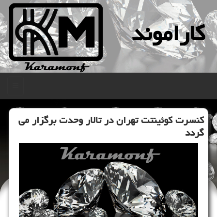
كاراموند
منو
كنسرت كوئینتت تهران در تالار وحدت برگزار می
گردد