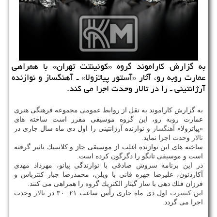
به گزارش كاراموند گروه «كوئینتت تهران» با همراهی
عمارت روبه رو، آثار «آستور پیاتزولا» ـ آهنگساز و نوازنده
آرژانتینی ـ را در تالار وحدت اجرا می كند.
به گزارش كاراموند به نقل از روابط عمومی مجموعه فرهنگی هنری
عمارت روبه رو، این گروه موسیقی مقرر است ساخته های
«پیاتزولا»
آهنگساز
و نوازنده آرژانتینی را اول دی ماه سال جاری در
تالار
وحدت اجرا نماید.
ساخته های این نوازنده اغلب از موسیقی جاز و كلاسیك تاثیر گرفته
است و موسیقی تانگو را دگرگون كرده است.
در این برنامه سروش صادقی با نوازندگی پیانو، مهرداد مهدی
آكاردئون، علیرضا چهره قانی با ویلن، محمدرضا جبار كنترباس و
فرزان فلك دهی با ساز گیتار الكتریك گروه را همراهی می كنند.
این
كنسرت
اول دی ماه جاری رأس ساعت ۲۱: ۳۰ در
تالار
وحدت
اجرا می گردد.