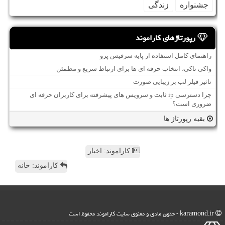
جشنواره
زندگی
رپورتاژهای کاراموند
راهنمای کامل استفاده از پایه سرفیس پرو
واکی تاکی، انتخاب حرفه ای ها برای ارتباط سریع و مطمئن
تاثیر فیلر لب بر زیبایی صورت
چرا دسترسی ip ثابت و سرویس های پیشرفته برای کاربران حرفه ای
ضروری است؟
بقیه رپورتاژ ها
کاراموند: اخبار
کاراموند: خانه
karamond.ir - حقوق مادی و معنوی سایت كاراموند محفوظ است