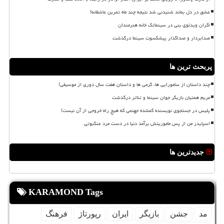
عشق در دل بماند شنیدنی شد نتیجه چند ماه تمرین عاشقانه!
اکران ویدئوی بنی در سینماتک خانه هنرمندان
صدابردار و صداگذار پیشکسوت سینما درگذشت
پربحث ترین ها
چند داستان از سامورایی ها، گرمی ها و داستان هفت سال دوری از موسیقی!
مریم همتیان بازیگر جوان سینما و تئاتر درگذشت
پلیس در جستجوی نویسنده گمشده جهنمی که هیچ راه خروجی از آن نیست!
اسپایدر من از پس ماموریتش برآمد دنیا در دست مرد عنکبوتی
جدیدترین ها
KARAMOND Tags
مد
جشن
بازیگر
ایران
رپورتاژ
فرهنگ