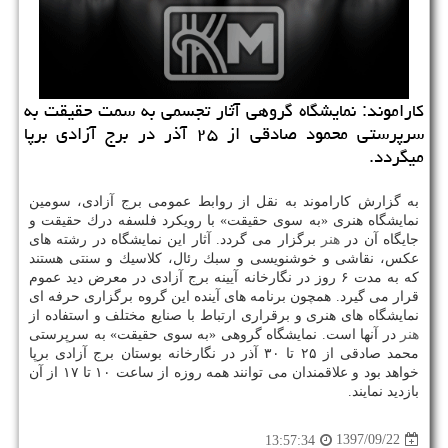
كاراموند: نمایشگاه گروهی آثار تجسمی به سمت حقیقت به
سرپرستی محمود صادقی از ۲۵ آذر در برج آزادی برپا
میگردد.
به گزارش كاراموند به نقل از روابط عمومی برج آزادی، سومین
نمایشگاه هنری «به سوی حقیقت» با رویكرد فلسفه درك حقیقت و
جایگاه آن در
هنر
برگزار می گردد. آثار این نمایشگاه در رشته های
عكس، نقاشی و خوشنویسی و سبك رئال، كلاسیك و سنتی هستند
كه به مدت ۶ روز در نگارخانه آیینه برج آزادی در معرض دید عموم
قرار می گیرد. همچون برنامه های آینده این گروه برگزاری حرفه ای
نمایشگاه های هنری و برقراری ارتباط با صنایع مختلف و استفاده از
هنر
در آنها است. نمایشگاه گروهی «به سوی حقیقت» به سرپرستی
محمد صادقی از ۲۵ تا ۳۰ آذر در نگارخانه بوستان برج آزادی برپا
خواهد بود و علاقمندان می توانند همه روزه از ساعت ۱۰ تا ۱۷ از آن
بازدید نمایند.
1397/09/22
13:57:34