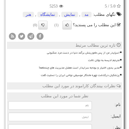
5253
/ 5
5.0
تگهای مطلب:
مد
,
نمایش
,
نمایشگاه
,
هنر
این مطلب را می پسندید؟
(0)
(1)
تازه ترین مطالب مرتبط
اسپایدر من از پس ماموریتش برآمد دنیا در دست مرد عنکبوتی
مترجم ادیسه به نولان تاخت
مدیر بدون اختیار و بودجه سرایدار است معضل مدیریت های چندماهه!
پزشکیان درگذشت چهره ماندگار موسیقی نواحی ایران را تسلیت گفت
نظرات بینندگان کاراموند در مورد این مطلب
نظر شما در مورد این مطلب
نام:
ایمیل:
نظر: