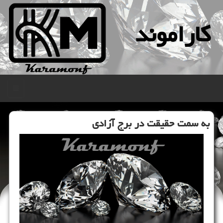
كاراموند
منو
به سمت حقیقت در برج آزادی