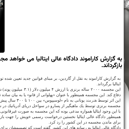
بازگرداند.
ایتالیا برگرداند.
دفاع كند. این مجسمه همینطور با عنوان «پهلوانی از فانو» یا به بیان ساده
این اثر توسط
هنرمند
یونانی به نام «لوسیپوس» بین ۱۰۰ تا ۳۰۰ سال پیش از میلاد مسیح تولید شده است.
مجسمه برنزی توسط یك ماهیگیر از پسارو در سواحل دریای آدریاتیك در سال ۱۹۶۴ پیدا شد و چندین بار به فروش رسید تا در نهایت نزدیك به ۴۰ سال قبل به موزه گتی س
با این وجود ایتالیا همواره مدعی بوده كه این مجسمه به صورت غیرقانون
برای ماندن مجسمه در این كشور را رد كرد.
دادگاه عالی ایتالیا به رسانه های این كشور گفته است كه تصمیمشان برای