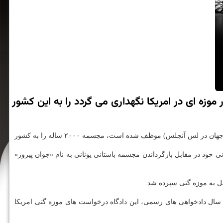
نام «جوان پیروز» كه هم اینك در موزه ای در امریكا نگهداری می گردد را به این كشور
به گزارش كاراموند به نقل از گاردین، بر مبنای قوانین جدید تعیین شده توسط دیوان عالی ایتالیا، موزه مركز گتی (یكی از مراكز فرهنگی هنری معروف جهان در لس آنجلس) موظف شده است، مجسمه ۲۰۰۰ ساله را به كشور
شده است. این موزه می خواهد از حقوق قانونی خود در مقابل بازگرداندن مجسمه باستانی یونانی به نام «جوان پیروز»
مینطور دادگاه عالی ایتالیا نخستین درخواست رسمی خویش را جهت بازگرداندن این مجسمه از امریكا در سال ۱۹۸۹ به ثبت رسانده است. بعد از ۱۱ سال دادخواهی های رسمی، این دادگاه درخواست های موزه گتی امریكا