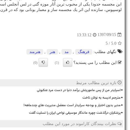
این مجسمه حدودا یكی از محبوب ترین آثار موزه گتی در لس آنجلس است. اما بر سر مال
لوسیپوس، سازنده این اثر یك مجسمه ساز و معمار یونانی بود كه در قرن ۴ پیش از میلاد می زیست. او همراه با سكوپاس و پركسیتلیز، یكی از سه مجسمه ساز بزرگ دوران یونان باستان شناخته می شوند
1397/09/15
13:33:12
/ 5
5.0
تگهای مطلب:
فرهنگ
,
مد
,
هنر
,
هنرمند
این مطلب را می پسندید؟
(0)
(1)
تازه ترین مطالب مرتبط
اسپایدر من از پس ماموریتش برآمد دنیا در دست مرد عنکبوتی
مترجم ادیسه به نولان تاخت
مدیر بدون اختیار و بودجه سرایدار است معضل مدیریت های چندماهه!
پزشکیان درگذشت چهره ماندگار موسیقی نواحی ایران را تسلیت گفت
نظرات بینندگان کاراموند در مورد این مطلب