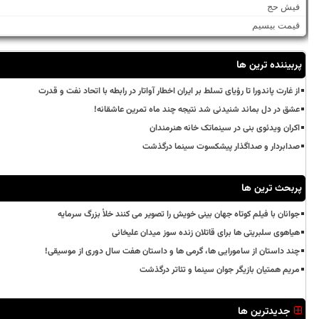
فیش حج
قیمت بیسیم
پربیننده ترین ها
از غارت پاندورا تا رؤیای تسلط بر ایران اخطار آواتار در رابطه با اتحاد نفت و قدرت
عشق در دل بماند شنیدنی شد نتیجه چند ماه تمرین عاشقانه!
اکران ویدئوی بنی در سینماتک خانه هنرمندان
صدابردار و صداگذار پیشکسوت سینما درگذشت
پربحث ترین ها
جوانان با فیلم کوتاه جهان بینی خویش را تصویر می کنند خلأ بزرگ سرمایه
هیاهوی سلبریتی ها برای قاتلان زنده سوز میدان علیخانی
چند داستان از سامورایی ها، گرمی ها و داستان هفت سال دوری از موسیقی!
مریم همتیان بازیگر جوان سینما و تئاتر درگذشت
جدیدترین ها