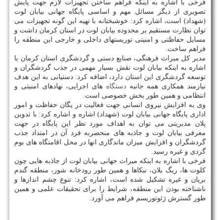
فرخی با اشاره به اینكه فراهم ساختن تجهیزات لازم جهت پایش
تصویری از دیگر مسائل مهم و اساسی پایگاه جهانی بیابان لوت
(شهداد) است، اشاره كرد: خوشبختانه با تهیه این گونه تجهیزات می
توان نظارت مستقیم بر محدوده بیابان لوت در استان كرمان داشت و
مسایل حفاظتی و امنیتی توریستهای داخلی و خارجی این منطقه را
فراهم ساخت.
مدیر كل میراث فرهنگی، صنایع دستی و گردشگری استان كرمان با
اشاره به اینكه بیابان لوت نقش بسیار مهمی در جذب گردشگران و
توسعه گردشگری این استان دارد، اضافه كرد: دستیابی به این هدف
نیازمند همكاری همه جانبه
دستگاه
های اجرایی، نهادهای امنیتی و
انتظامی و همین طور بخش خصوصی است.
وی به افزایش نیروی انسانی جهت فعالیت در یگان حفاظت و امور
اداری پایگاه جهانی بیابان لوت (شهداد) اشاره و اشاره كرد: با تدوین
پلان مدیریتی می توان به اهداف مورد نظر این پایگاه در جهت
معرفی بیابان لوت و جاذبه های منحصربه فرد آن در امتداد جذب
گردشگران و افزایش میزان ماندگاری انها در محل اقامتگاه های بوم
گردی و غیره رسید.
فرخی با اشاره به اینكه میراث جهانی بیابان لوت از جاذبه هایی چون
كلوت ها، ریگ یلان، نبكاها و همین طور رودخانه شور، منطقه گندم
بریان و غیره تشكیل شده است، اشاره كرد: تنوع چشم اندازها و
ناشناخته بودن این منطقه، شرایط را برای تحقیقات علمی و همین
طور گسترش ژئوتوریسم فراهم می آورد.