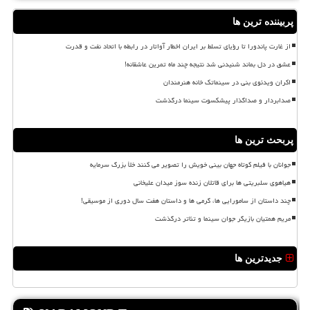
پربیننده ترین ها
از غارت پاندورا تا رؤیای تسلط بر ایران اخطار آواتار در رابطه با اتحاد نفت و قدرت
عشق در دل بماند شنیدنی شد نتیجه چند ماه تمرین عاشقانه!
اکران ویدئوی بنی در سینماتک خانه هنرمندان
صدابردار و صداگذار پیشکسوت سینما درگذشت
پربحث ترین ها
جوانان با فیلم کوتاه جهان بینی خویش را تصویر می کنند خلأ بزرگ سرمایه
هیاهوی سلبریتی ها برای قاتلان زنده سوز میدان علیخانی
چند داستان از سامورایی ها، گرمی ها و داستان هفت سال دوری از موسیقی!
مریم همتیان بازیگر جوان سینما و تئاتر درگذشت
جدیدترین ها