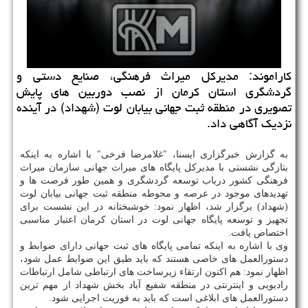
كاراموند: مدیركل میراث فرهنگی، صنایع دستی و
گردشگری استان كرمان از نصب دوربین های پایش
تصویری در منطقه ثبت جهانی بیابان لوت (شهداد) در آینده
نزدیك آگاهی داد.
به گزارش خبرگزاری ایسنا، "غلامرضا فرخی" با اشاره به اینكه
بتازگی نشستی با مدیركل پایگاه های میراث جهانی سازمان میراث
فرهنگی كشور درباب توسعه گردشگری و همین طور فرصت ها و
تهدیدهای موجود در عرصه و محوطه منطقه ثبت جهانی بیابان لوت
(شهداد) برگزار شد، اظهار نمود: خوشبختانه در این نشست برای
تجهیز و توسعه پایگاه جهانی لوت در استان كرمان اعتبار مناسبی
اختصاص یافت.
وی با اشاره به اینكه تمامی پایگاه های ثبت جهانی دارای ضوابط و
دستورالعمل های خاصی هستند كه باید طبق این ضوابط عمل شود،
اظهار نمود: هم اكنون ارتقاء زیرساخت های ارتباطی شامل ارتباطات
رادیویی و اینترنتی در منطقه شفیع آباد بخش شهداد از مهم ترین
دستورالعمل های ابلاغی است كه باید به فوریت اجرایی شود.