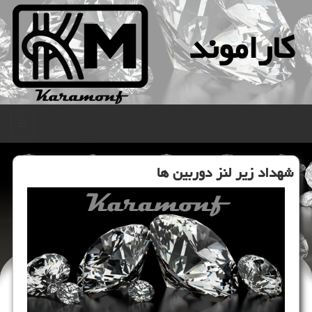
كاراموند
منو
شهداد زیر لنز دوربین ها