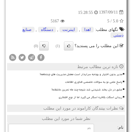
1397/09/11
15:28:55
5167
/ 5
5.0
تگهای مطلب:
اهدا
,
اینترنت
,
دستگاه
,
صنایع
دستی
این مطلب را می پسندید؟
(0)
(1)
تازه ترین مطالب مرتبط
مدیر بدون اختیار و بودجه سرایدار است معضل مدیریت های چندماهه!
پاسخ علمی نو به سوالات تخصصی فناوری اطلاعات
عشق در دل بماند شنیدنی شد نتیجه چند ماه تمرین عاشقانه!
ریدلی اسکات بالاخره اسکار می گیرد اما از نوع افتخاری
نظرات بینندگان کاراموند در مورد این مطلب
نظر شما در مورد این مطلب
نام: