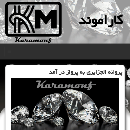
كاراموند
منو
پروانه الجزایری به پرواز در آمد