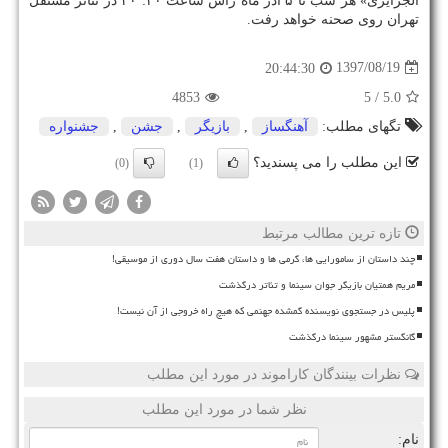
الجزایری» هر شب تا ۵ آذر ماه راس ساعت ۲۰: ۳۰ در تئاتر مستقل
تهران روی صحنه خواهد رفت.
1397/08/19
20:44:30
4853
/ 5
5.0
تگهای مطلب:
آهنگساز
,
بازیگر
,
جشن
,
جشنواره
این مطلب را می پسندید؟
(0)
(1)
تازه ترین مطالب مرتبط
چند داستان از سامورایی ها، گرمی ها و داستان هفت سال دوری از موسیقی!
مریم همتیان بازیگر جوان سینما و تئاتر درگذشت
پلیس در جستجوی نویسنده گمشده جهنمی که هیچ راه خروجی از آن نیست!
گانگستر مشهور سینما درگذشت
نظرات بینندگان کاراموند در مورد این مطلب
نظر شما در مورد این مطلب
نام: