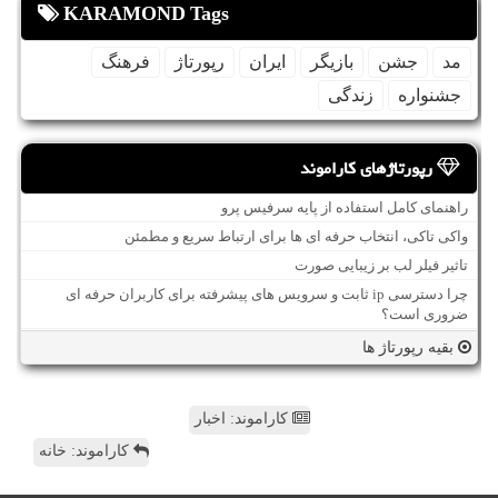
KARAMOND Tags
مد
جشن
بازیگر
ایران
رپورتاژ
فرهنگ
جشنواره
زندگی
رپورتاژهای کاراموند
راهنمای کامل استفاده از پایه سرفیس پرو
واکی تاکی، انتخاب حرفه ای ها برای ارتباط سریع و مطمئن
تاثیر فیلر لب بر زیبایی صورت
چرا دسترسی ip ثابت و سرویس های پیشرفته برای کاربران حرفه ای
ضروری است؟
بقیه رپورتاژ ها
کاراموند: اخبار
کاراموند: خانه