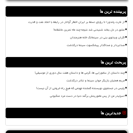
پربیننده ترین ها
از غارت پاندورا تا رؤیای تسلط بر ایران اخطار آواتار در رابطه با اتحاد نفت و قدرت
عشق در دل بماند شنیدنی شد نتیجه چند ماه تمرین عاشقانه!
اکران ویدئوی بنی در سینماتک خانه هنرمندان
صدابردار و صداگذار پیشکسوت سینما درگذشت
پربحث ترین ها
چند داستان از سامورایی ها، گرمی ها و داستان هفت سال دوری از موسیقی!
مریم همتیان بازیگر جوان سینما و تئاتر درگذشت
پلیس در جستجوی نویسنده گمشده جهنمی که هیچ راه خروجی از آن نیست!
اسپایدر من از پس ماموریتش برآمد دنیا در دست مرد عنکبوتی
جدیدترین ها