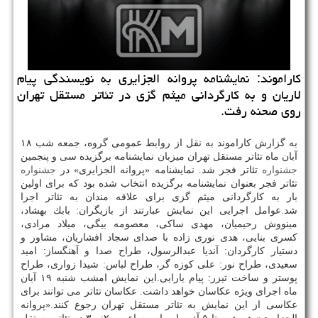
كاراموند: نمایشنامه پروانه الجزایری به نویسندگی پیام
لاریان و به كارگردانی میثم گزی در تئاتر مستقل تهران
روی صحنه رفت.
به گزارش كاراموند به نقل از روابط عمومی گروه، جمعه شب ۱۸
آبان ماه تئاتر مستقل تهران میزبان نمایشنامه برگزیده سی و پنجمین
جشنواره
تئاتر فجر شد. نمایشنامه «پروانه الجزایری» در
جشنواره
تئاتر فجر بعنوان نمایشنامه برگزیده انتخاب شده بود كه برای اولین
بار به كارگردانی میثم گزی برای علاقه مندان به تئاتر اجرا
شد.عوامل اجرایی این نمایش عبارتند از بازیگران: بابك بهشاد،
مینووش رحیمیان، مهدی ساكی، معصومه بیگی، میلاد مرادی،
كسری بنایی، هدی نوری زاده با صدای سجاد افشاریان، مشاور و
دستیار كارگردان: آندیا عبدالرسول، طراح صدا و آهنگساز: امید
سعیدی، طراح نور: علی كوزه گر، طراح لباس: شیدا زواری، طراح
پوستر و ساخت تیزر: پیام یارایی.این نمایش امشب شنبه ۱۹ آبان
ماه اجرای ویژه عكاسان خواهد داشت. عكاسان تئاتر می توانند برای
عكاسی از این نمایش به تئاتر مستقل تهران رجوع كنند.«پروانه