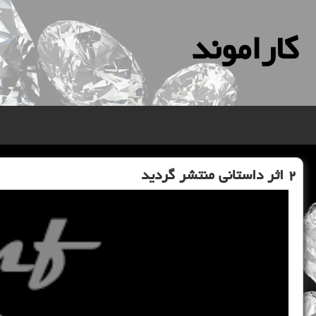
كاراموند
۲ اثر داستانی منتشر گردید