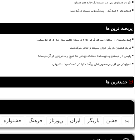
اکران ویدئوی بنی در سینماتک خانه هنرمندان
صدابردار و صداگذار پیشکسوت سینما درگذشت
پربحث ترین ها
چند داستان از سامورایی ها، گرمی ها و داستان هفت سال دوری از موسیقی!
مریم همتیان بازیگر جوان سینما و تئاتر درگذشت
پلیس در جستجوی نویسنده گمشده جهنمی که هیچ راه خروجی از آن نیست!
اسپایدر من از پس ماموریتش برآمد دنیا در دست مرد عنکبوتی
جدیدترین ها
مد
جشن
بازیگر
ایران
رپورتاژ
فرهنگ
جشنواره