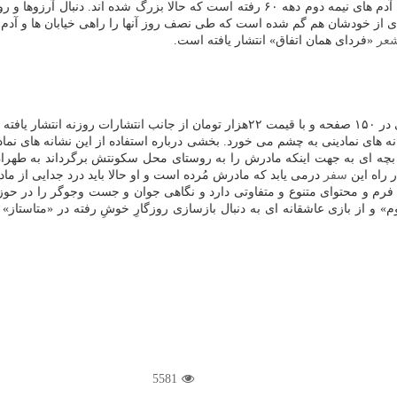
«جوكس» رمانی شهری و ماجراجویی است. سراغ دغدغه ها و حرف های آدم های نیمه دوم دهه ۶۰
ای از خودشان هم گم شده است كه طی نصف روز آنها را راهی خیابان ها و آدم ه
عر
«فردای همان اتفاق» انتشار یافته است.
ته است.
ن های آن نشانه های نمادینی به چشم می خورد. بخشی درباره استفاده از این نشانه ه
 بچه ای به جهت اینكه مادرش را به روستای محل سكونتش برگرداند به طهر
 راه این
سفر
درمی یابد كه مادرش مُرده است و او حالا باید درد جدایی از مادر
م و محتوای متنوع و متفاوتی دارد و نگاهی جوان و جست وجوگر را در حوزه 
 و از بازی عاشقانه ای به دنبال بازسازی روزگارِ خوشِ رفته در «متاستاز»
5581