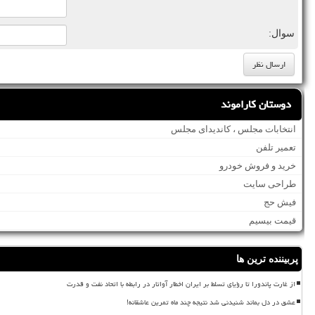
سوال:
دوستان کاراموند
انتخابات مجلس ، کاندیدای مجلس
تعمیر تلفن
خرید و فروش خودرو
طراحی سایت
فیش حج
قیمت بیسیم
پربیننده ترین ها
از غارت پاندورا تا رؤیای تسلط بر ایران اخطار آواتار در رابطه با اتحاد نفت و قدرت
عشق در دل بماند شنیدنی شد نتیجه چند ماه تمرین عاشقانه!