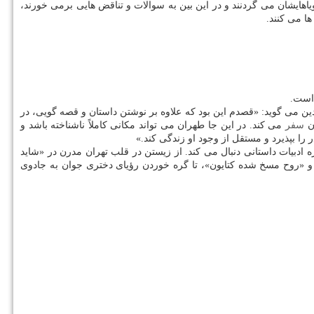
 رفته است كه حالا بزرگ شده اند. دنبال آرزوها و رویاهایشان می گردنند و در این بین به سوالات و تناقض هایی برمی خورند،
ا می كنند.
ای نمادین می گوید: «قصدم این بود كه علاوه بر نوشتن داستان و قصه گویی، در
ان
سفر
می كند. در این جا طهران می تواند مكانی كاملاً ناشناخته باشد و
 را بپذیرد و مستقل از وجود او زندگی كند.»
ادبیات داستانی دنبال می كند. از زیستن در قلب تهران مدرن در «شاید
 و «روح مسخ شده كتایون»، تا گره خوردن رؤیای دختری جوان به جادوی