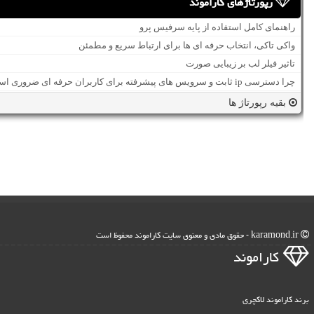
رپورتاژهای کاراموند
راهنمای کامل استفاده از پایه سرفیس پرو
واکی تاکی، انتخاب حرفه ای ها برای ارتباط سریع و مطمئن
تاثیر فیلر لب بر زیبایی صورت
چرا دسترسی ip ثابت و سرویس های پیشرفته برای کاربران حرفه ای ضروری است؟
بقیه رپورتاژ ها
karamond.ir - حقوق مادی و معنوی سایت كاراموند محفوظ است
كاراموند
برند کاراموند لاکچری