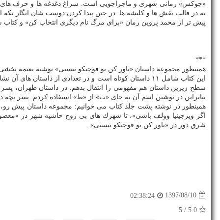
نه در قالب نقش ها و كلیشه ها. در حین پیدا كردن دوست شان انگار تكه 
پیش تر از محمد پروین رمان «برای مرگ نام دیگری انتخاب كن» و كتاب
ش
***
همینطور مجموعه داستان «باور كن تو فوجیكو نیستی» نوشته نعیمه بخشی در ۱۵۰ صفحه و با قیمت ۲۲هزار تومان از جانب انتشارات روزنه انتشار یاف
این كتاب شامل ۱۱ داستان كوتاه است و در تعدادی از داستا
سطح زیرین داستان هم مفهومی را انتقال بدهم. در داستان طهران، پسر
بنابراین در نوشتن اسم آن به جای «ت» از «ط» استفاده كردم. پسر بچه در
همینطور در نوشته پشت جلد كتاب می خوانیم: مجموعه داستان پیش رو، فر
اگر ویرجینیا وولف باشی»، تا شهرك های بی روح حاشیه شهر در «معصوم»
شرق دور در «باور كن تو فوجیكو نیستی».
1397/08/10
02:38:24
/ 5
5.0