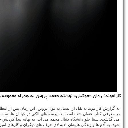
كاراموند: رمان «جوكس» نوشته محمد پروین به همراه مجموعه د
به گزارش كاراموند به نقل از ایسنا، به قول پروین، این رمان پس از انتظار طولانی برای گرفتن مجوز نشر اخیرا در ۴
در معرفی كتاب عنوان شده است: نه پرسه های الكی در خیابان ها، نه سرك
می گذشت. سینا جلو
دانشگاه
دنبال محمد می آید. به بهانه پیدا كردنش
شود، به آدم ها و زندگی هایشان. لابه لای حرف های دیگران و كارهای ام