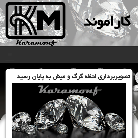
كاراموند
منو
تصویربرداری لحظه گرگ و میش به پایان رسید