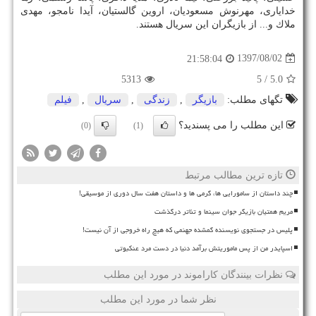
خدایاری، مهرنوش مسعودیان، اروین گالستیان، آیدا نامجو، مهدی
ملاك و... از بازیگران این سریال هستند.
1397/08/02
21:58:04
5313
/ 5
5.0
تگهای مطلب:
بازیگر
,
زندگی
,
سریال
,
فیلم
این مطلب را می پسندید؟
(0)
(1)
تازه ترین مطالب مرتبط
چند داستان از سامورایی ها، گرمی ها و داستان هفت سال دوری از موسیقی!
مریم همتیان بازیگر جوان سینما و تئاتر درگذشت
پلیس در جستجوی نویسنده گمشده جهنمی که هیچ راه خروجی از آن نیست!
اسپایدر من از پس ماموریتش برآمد دنیا در دست مرد عنکبوتی
نظرات بینندگان کاراموند در مورد این مطلب
نظر شما در مورد این مطلب