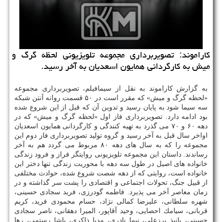
كاراموند: تصویربرداری مجموعه تلویزیونی لحظه گرگ و
میش به كارگردانی همایون اسعدیان به آخر رسید.
به گزارش كاراموند به نقل از سیمافیلم، تصویربرداری مجموعه
«لحظه گرگ و میش» كه مقرر است در ۵۰ قسمت روانه آنتن شبكه
سه سیما شود به پایان رسید و تدوین آن كه قبل از این شروع شده
بود ادامه دارد. تصویربرداری فاز اول «لحظه گرگ و میش» كه در
دهه ۶۰ و ۷۰ می گذرد به تهیه كنندگی و كارگردانی همایون اسعدیان
اواخر سال قبل به آخر رسید و گروه تولید تصویربرداری فاز دوم این
مجموعه را كه به سال های دهه ۸۰ مربوط می گردد هم به آخر
رساندند. داستان این مجموعه تلویزیونی روایتگر فراز و فرود زندگی
خانواده های اصیل در طول سه دهه با محوریت زندگی تنها دختر این
خانواده است، روایتی كه از دهه شصت شروع شده، حوادث مختلفی
از قبیل جنگ، تحولات اجتماعی و اقتصادی را پشت سر گذاشته و در
زمان معاصر آخر می پذیرد. فاطمه گودرزی، فرید سجادی حسینی،
شهره سلطانی، علیرضا كمالی نژاد، حسام محمودی فرید، كریم
قربانی، سیامك احصایی، وحید آقاپور، المیرا دهقانی، ناصر سجادی
حسینی، پانیذ برزعلی، نیما نادری، مدیا ذاكری، پاشا رستمی، رها