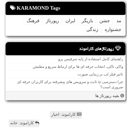
KARAMOND Tags
مد
جشن
بازیگر
ایران
رپورتاژ
فرهنگ
جشنواره
زندگی
رپورتاژهای کاراموند
راهنمای کامل استفاده از پایه سرفیس پرو
واکی تاکی، انتخاب حرفه ای ها برای ارتباط سریع و مطمئن
تاثیر فیلر لب بر زیبایی صورت
چرا دسترسی ip ثابت و سرویس های پیشرفته برای کاربران حرفه ای
ضروری است؟
بقیه رپورتاژ ها
کاراموند: اخبار
کاراموند: خانه