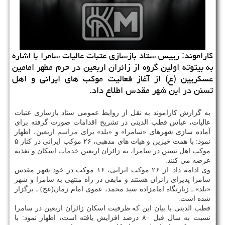
كاراموند: رییس ستاد بازسازی عتبات عالیات سامرا با اشاره
به بیتوته اولین گروه از زائران اربعین در حرم مطهر امامین
عسكریین (ع) از آغاز فعالیت موكب های ایرانی و اهل
تسنن در این شهر مقدس اطلاع داد.
به گزارش كاراموند به نقل از روابط عمومی ستاد بازسازی عتبات
عالیات، عباس قطب الدینی در تشریح اقدامات صورت گرفته برای
آماده سازی شهرهای «سامرا» و «بلد» برای
مراسم
اربعین، اظهار
نمود: با همت خیرین و هیات های مذهبی، ۲۶ موكب ایرانی در كنار ۵
موكب اهل تسنن در سامرا، به زائران اربعین
خدمات
اسكان و تغذیه
عرضه می كنند.
وی ادامه داد: از ۲۶ موكب ایرانی، ۱۶ موكب در خود شهر مقدس
سامرا پذیرای زائران هستند و مابقی در راه منتهی به سامرا و شهر
«بلد» ـ زیارتگاه امامزاده سید محمد، عموی امام زمان(عج) ـ برگزار
شده است.
قطب الدینی با بیان این كه ظرفیت اسكان زائران اربعین در سامرا
نسبت به سال قبل ۸۰ درصد افزایش یافته است، اظهار نمود: با