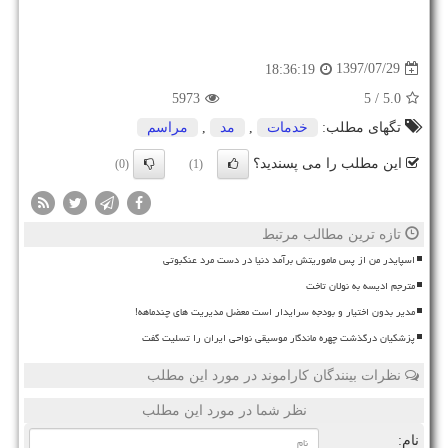
1397/07/29
18:36:19
5973
/ 5
5.0
تگهای مطلب:
خدمات
,
مد
,
مراسم
این مطلب را می پسندید؟
(0)
(1)
تازه ترین مطالب مرتبط
اسپایدر من از پس ماموریتش برآمد دنیا در دست مرد عنکبوتی
مترجم ادیسه به نولان تاخت
مدیر بدون اختیار و بودجه سرایدار است معضل مدیریت های چندماهه!
پزشکیان درگذشت چهره ماندگار موسیقی نواحی ایران را تسلیت گفت
نظرات بینندگان کاراموند در مورد این مطلب
نظر شما در مورد این مطلب
نام: