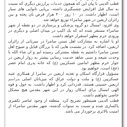
قطب الدینی با بیان این كه همچون
خدمات
پرارزش دیگری كه نسبت
به سال قبل افزایش چشمگیری داشته، برپایی نانوایی های سیار
است، اظهار داشت: در ۱۰ روز ۴۰۰ هزار قرص نان پخته و بین
زائران اربعین در شهر سامراء توزیع خواهد شد.
وی افزود: امسال دو گروه پزشكی و پرستاری در دو نقطه از شهر
سامراء مستقر شده اند كه یك اكیپ در میدان اصلی و دیگری در
ورودی حرم مطهر استقرار خواهد داشت.
او با اشاره به مشاركت اهل تسنن سامرا در میزبانی از زائران
اربعین، اضافه كرد: در نشست هایی كه با بزرگان قبایل و شیوخ اهل
تسنن سامرا داشتیم به نقطه مشتركی رسیده ایم و ان شاء الله با
وحدت شیعه و سنی شاهد خدمت رسانی بیشتر به زوار اربعین در
جوار حرم مطهر امامین عسكریین (ع) كه خانه پدری امام عصر
(عج) است، خواهیم بود.
مسؤول قرارگاه اسكان و تغذیه اربعین در سامرا از همكاری عتبه
عسكریین (ع) و ملت و دولت عراق كه میزبانان اصلی
مراسم
اربعین حسینی هستند، قدردانی كرد و اظهار داشت: به حول و قوه
الهی امسال برای اسكان زوار در این شهر مقدس هیچ مشكل
خاصی نخواهیم داشت.
قطب الدینی همینطور تصریح كرد: منطقه از وجود عناصر تكفیری
پاكسازی شده و نسبت به سنوات گذشته، شهر مقدس سامراء از
امنیت بالاتری برخوردار می باشد.