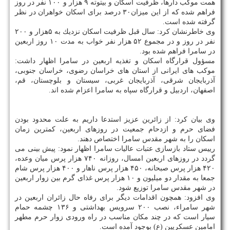
همت موكب دارها، ظرفیت اسكان و بیتوته ۹ هزار و ۱۰۰ نفر در روز
فراهم شده كه از این میزان۳۰ درصد برای اسكان خواهران در نظر
گرفته شده است.
وی خاطرنشان كرد: سال قبل ظرفیت اسكان نزدیك به ۵هزار و ۲۰۰
نفر در روز و در مجموع ۵۲ هزار نفر خواب به مدت ۱۰ روز اربعین
در سامرا فراهم شده بود.
مسؤول قرارگاه اسكان و تغذیه اربعین در سامرا اظهار داشت:
موكب های ایرانی از استان های خراسان رضوی، خراسان جنوبی،
آذربایجان شرقی، آذربایجان غربی، سیستان و بلوچستان، قم،
اصفهان، اردبیل و قرارگاه سپاه به سامرا اعزام شده اند.
وی بیان كرد: از زائرین عزیز استدعا داریم به علت محدود بودن
فضای حرم و ازدحام جمعیت در روزهای اربعین، كمترین زمان
اسكان را به شهر مقدس سامرا اختصاص دهند.
رییس ستاد بازسازی عتبات عالیات سامرا اظهار نمود: پیش بینی می
گردد در روزهای اربعین امسال، روزانه ۷۴۰ هزار پرس میان وعده،
۴۲۰ هزار پرس صبحانه، ۴۵۰ هزار پرس ناهار و ۴۰۰ هزار پرس شام
جمعا به مقدار دو میلیون و ۱۰ هزار پرس غذای گرم بین زوار اربعین
در شهر مقدس سامرا توزیع شود.
وی افزود: همچون اقدامات دیگر برای رفاه حال زائران اربعین در
شهر سامراء، نصب ۲۰۰ سرویس بهداشتی و ۱۳۶ چشمه حمام
سیار است كه در چند مكان مناسب در راه ورودی زوار حرم مطهر
امامین عسكریین (ع) بوجود آمده است.