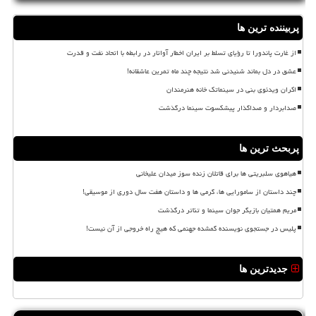
پربیننده ترین ها
از غارت پاندورا تا رؤیای تسلط بر ایران اخطار آواتار در رابطه با اتحاد نفت و قدرت
عشق در دل بماند شنیدنی شد نتیجه چند ماه تمرین عاشقانه!
اکران ویدئوی بنی در سینماتک خانه هنرمندان
صدابردار و صداگذار پیشکسوت سینما درگذشت
پربحث ترین ها
هیاهوی سلبریتی ها برای قاتلان زنده سوز میدان علیخانی
چند داستان از سامورایی ها، گرمی ها و داستان هفت سال دوری از موسیقی!
مریم همتیان بازیگر جوان سینما و تئاتر درگذشت
پلیس در جستجوی نویسنده گمشده جهنمی که هیچ راه خروجی از آن نیست!
جدیدترین ها