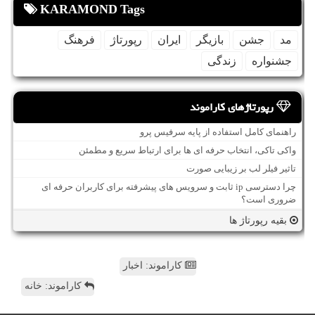
KARAMOND Tags
مد
جشن
بازیگر
ایران
رپورتاژ
فرهنگ
جشنواره
زندگی
رپورتاژهای کاراموند
راهنمای کامل استفاده از پایه سرفیس پرو
واکی تاکی، انتخاب حرفه ای ها برای ارتباط سریع و مطمئن
تاثیر فیلر لب بر زیبایی صورت
چرا دسترسی ip ثابت و سرویس های پیشرفته برای کاربران حرفه ای
ضروری است؟
بقیه رپورتاژ ها
کاراموند: اخبار
کاراموند: خانه