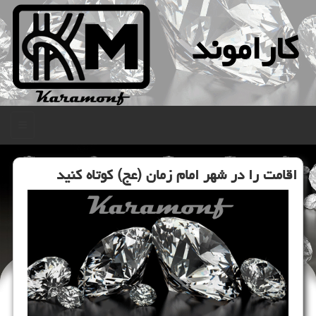
كاراموند
منو
اقامت را در شهر امام زمان (عج) كوتاه كنید