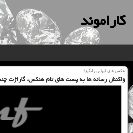
كاراموند
عكس های ابهام برانگیز؛
واكنش رسانه ها به پست های تام هنكس، گاراژت چند