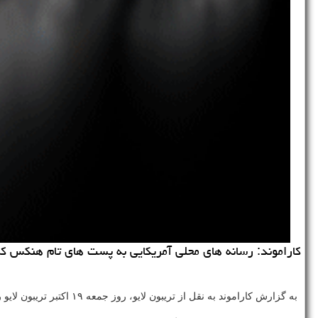
كاراموند: رسانه های محلی آمریكایی به پست های تام هنكس ك
به گزارش كاراموند به نقل از تریبون لایو، روز جمعه ۱۹ اكتبر تریبون لایو رسانه محلی ایالت پنسیلوانیا به پست جدید تام هنكس در توییتر با این جمله واكنش نشان داد: تام هنكس! گاراژ خونه تو چقدر بزرگه؟