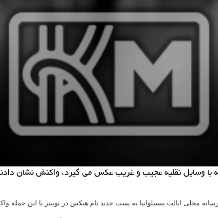
ه با وسایل نقلیه عجیب و غریب عكس می گیرد، واكنش نشان دادند