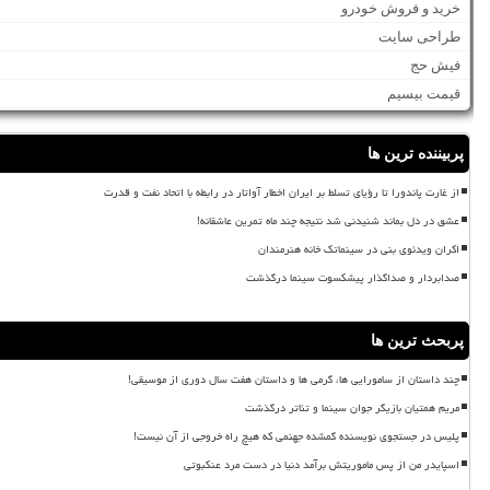
خرید و فروش خودرو
طراحی سایت
فیش حج
قیمت بیسیم
پربیننده ترین ها
از غارت پاندورا تا رؤیای تسلط بر ایران اخطار آواتار در رابطه با اتحاد نفت و قدرت
عشق در دل بماند شنیدنی شد نتیجه چند ماه تمرین عاشقانه!
اکران ویدئوی بنی در سینماتک خانه هنرمندان
صدابردار و صداگذار پیشکسوت سینما درگذشت
پربحث ترین ها
چند داستان از سامورایی ها، گرمی ها و داستان هفت سال دوری از موسیقی!
مریم همتیان بازیگر جوان سینما و تئاتر درگذشت
پلیس در جستجوی نویسنده گمشده جهنمی که هیچ راه خروجی از آن نیست!
اسپایدر من از پس ماموریتش برآمد دنیا در دست مرد عنکبوتی