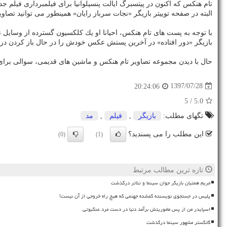
تام هنكس كه اكنون در پیتسبرگ ایالت پنسیلوانیا برای فیلمبرداری فیل
البته در صفحه توییتر بازیگر «نجات سرباز رایان» همینطور می توانید تصاو
با توجه به پست های تام هنكس، احیانا او یك كلكسیون گسترده از وسایل ن
بازیگر «دور افتاده» در آخرین پستش عكس خودش را در حال باز كردن درب 
حال با دیدن مجموعه تصاویر تام هنكس و ماشین های قدیمی، سوالی برای 
1397/07/28
20:24:06
/ 5
5.0
تگهای مطلب:
بازیگر
,
فیلم
,
مد
این مطلب را می پسندید؟
(0)
(1)
تازه ترین مطالب مرتبط
مریم همتیان بازیگر جوان سینما و تئاتر درگذشت
پلیس در جستجوی نویسنده گمشده جهنمی که هیچ راه خروجی از آن نیست!
اسپایدر من از پس ماموریتش برآمد دنیا در دست مرد عنکبوتی
گانگستر مشهور سینما درگذشت