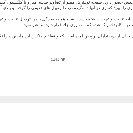
م جدیدش حضور دارد، صفحه توییترش مملو از تصاویر طعنه آمیز و یا كلكسیون
یری را ببینید كه وی در آنها دستگیره درب اتومبیل های قدیمی را گرفته و بالای
قلیه عجیب و غریب داشته باشد یا شاید هم به سادگی با هر اتومبیل عجیب و غ
یك كادیلاك رنگ شده كه البته روی جك قرار دارد، منتشر نمود.
خیلی از دوستداران او پیش آمده است كه واقعا تام هنكس این ماشین هارا نگه
5242