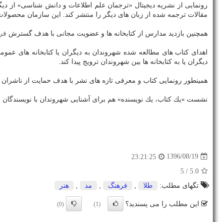
رونمایی از نشریه دیجیتال «ترجمان علم اطلاعات و دانش شناسی» از دی
مقالات ترجمه شده از زبان های دیگر را منتشر كند. این سازمان محصولات ف
همچنین بازدید مدارس از كتابخانه ها و عضویت مجانی با هدف گسترش
فر
اهدای كتاب های مطالعه شده شهروندان به دیگران یا كتابخانه های عمو
دیگران یا به كتابخانه ها بین شهروندان ترویج پیدا كند.
همینطور رونمایی كتاب و معرفی تازه های نشر با هدف حمایت از ناشران و نویسندگان
نشست «یك كتاب، یك نویسنده» هم برای آشنایی شهروندان با نویسندگان مع
1396/08/19
23:21:25
/ 5
5.0
تگهای مطلب:
طلا
,
فرهنگ
,
مد
,
هنر
این مطلب را می پسندید؟
(0)
(1)