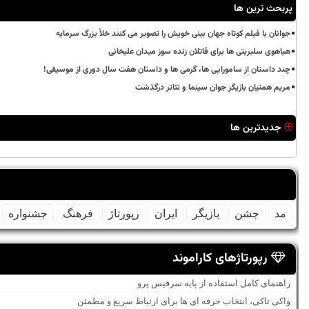
پربحث ترین ها
جوانان با فیلم کوتاه جهان بینی خویش را تصویر می کنند خلأ بزرگ سرمایه
هیاهوی سلبریتی ها برای قاتلان زنده سوز میدان علیخانی
چند داستان از سامورایی ها، گرمی ها و داستان هفت سال دوری از موسیقی!
مریم همتیان بازیگر جوان سینما و تئاتر درگذشت
جدیدترین ها
مد
جشن
بازیگر
ایران
رپورتاژ
فرهنگ
جشنواره
رپورتاژهای کاراموند
راهنمای کامل استفاده از پایه سرفیس پرو
واکی تاکی، انتخاب حرفه ای ها برای ارتباط سریع و مطمئن