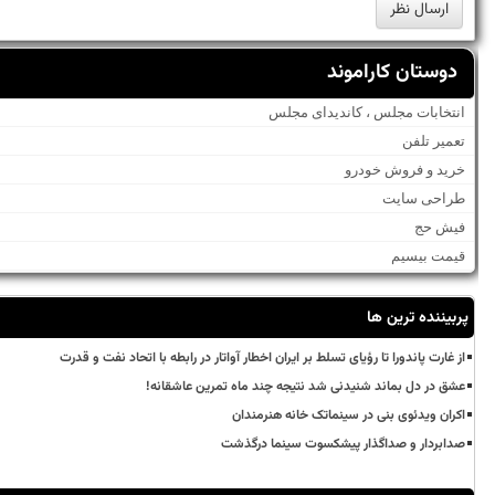
دوستان کاراموند
انتخابات مجلس ، کاندیدای مجلس
تعمیر تلفن
خرید و فروش خودرو
طراحی سایت
فیش حج
قیمت بیسیم
پربیننده ترین ها
از غارت پاندورا تا رؤیای تسلط بر ایران اخطار آواتار در رابطه با اتحاد نفت و قدرت
عشق در دل بماند شنیدنی شد نتیجه چند ماه تمرین عاشقانه!
اکران ویدئوی بنی در سینماتک خانه هنرمندان
صدابردار و صداگذار پیشکسوت سینما درگذشت