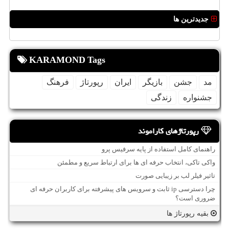
جدیدترین ها
KARAMOND Tags
مد
جشن
بازیگر
ایران
رپورتاژ
فرهنگ
جشنواره
زندگی
رپورتاژهای کاراموند
راهنمای کامل استفاده از پایه سرفیس پرو
واکی تاکی، انتخاب حرفه ای ها برای ارتباط سریع و مطمئن
تاثیر فیلر لب بر زیبایی صورت
چرا دسترسی ip ثابت و سرویس های پیشرفته برای کاربران حرفه ای
ضروری است؟
بقیه رپورتاژ ها