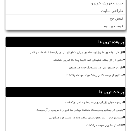
خرید و فروش خودرو
طراحی سایت
فیش حج
قیمت بیسیم
پربیننده ترین ها
از غارت پاندورا تا رؤیای تسلط بر ایران اخطار آواتار در رابطه با اتحاد نفت و قدرت
عشق در دل بماند شنیدنی شد نتیجه چند ماه تمرین عاشقانه!
اکران ویدئوی بنی در سینماتک خانه هنرمندان
صدابردار و صداگذار پیشکسوت سینما درگذشت
پربحث ترین ها
مریم همتیان بازیگر جوان سینما و تئاتر درگذشت
پلیس در جستجوی نویسنده گمشده جهنمی که هیچ راه خروجی از آن نیست!
اسپایدر من از پس ماموریتش برآمد دنیا در دست مرد عنکبوتی
گانگستر مشهور سینما درگذشت