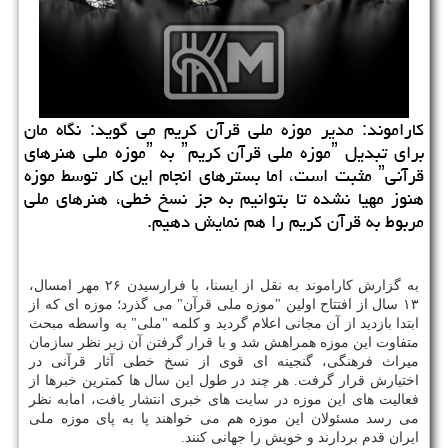
كاراموند: مدیر موزه ملی قرآن كریم می گوید: نگاه مان
برای تبدیل ˮموزه ملی قرآن كریمˮ به ˮموزه ملی هنرهای
قرآنیˮ مثبت است، اما بسترهای انجام این كار توسط موزه
هنوز مهیا نشده تا بتوانیم به جز نسخ خطی، هنرهای ملی
مربوط به قرآن كریم را هم نمایش دهیم.
به گزارش كاراموند به نقل از ایسنا، با فرارسیدن ۲۶ مهر امسال،
۱۳ سال از افتتاح اولین "موزه ملی قرآن" می گذرد؛ موزه ای كه از
ابتدا بازدید از آن مجانی اعلام گردید و كلمه "ملی" به واسطه مبحث
متفاوت این موزه همراهش شد و با قرار گرفتن آن زیر نظر سازمان
میراث فرهنگی، گنجینه ای قوی از نسخ خطی آثار قرآنی در
اختیارش قرار گرفت. هر چند در طول این سال ها كمترین خبرها از
فعالیت های این موزه در سایت های خبری انتشار یافت، امابه نظر
می رسد مسئولان این موزه هم می خواهند پا به پای موزه ملی
ایران قدم بردارند و خویش را جهانی كنند.