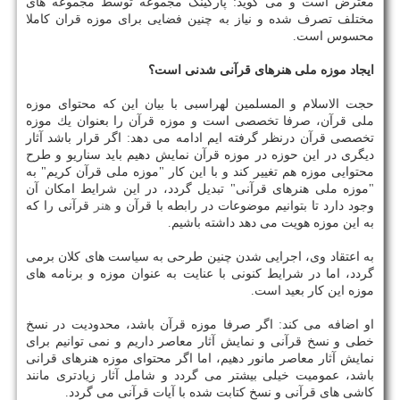
معترض است و می گوید: پاركینگ مجموعه توسط مجموعه های
مختلف تصرف شده و نیاز به چنین فضایی برای موزه قران كاملا
محسوس است.
ایجاد موزه ملی هنرهای قرآنی شدنی است؟
حجت الاسلام و المسلمین لهراسبی با بیان این كه محتوای موزه
ملی قرآن، صرفا تخصصی است و موزه قرآن را بعنوان یك موزه
تخصصی قرآن درنظر گرفته ایم ادامه می دهد: اگر قرار باشد آثار
دیگری در این حوزه در موزه قرآن نمایش دهیم باید سناریو و طرح
محتوایی موزه هم تغییر كند و با این كار "موزه ملی قرآن كریم" به
"موزه ملی هنرهای قرآنی" تبدیل گردد، در این شرایط امكان آن
وجود دارد تا بتوانیم موضوعات در رابطه با قرآن و
هنر
قرآنی را كه
به این موزه هویت می دهد داشته باشیم.
به اعتقاد وی، اجرایی شدن چنین طرحی به سیاست های كلان برمی
گردد، اما در شرایط كنونی با عنایت به عنوان موزه و برنامه های
موزه این كار بعید است.
او اضافه می كند: اگر صرفا موزه قرآن باشد، محدودیت در نسخ
خطی و نسخ قرآنی و نمایش آثار معاصر داریم و نمی توانیم برای
نمایش آثار معاصر مانور دهیم، اما اگر محتوای موزه هنرهای قرانی
باشد، عمومیت خیلی بیشتر می گردد و شامل آثار زیادتری مانند
كاشی های قرآنی و نسخ كتابت شده با آیات قرآنی می گردد.