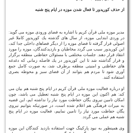
از حذف كوریدور تا فعال شدن موزه در ایام پنج شنبه
مدیر موزه ملی قرآن كریم با اشاره به فضای ورودی موزه می گوید:
در وردی ابتدایی موزه، از سال های گذشته یك كوریدورِ كاملا غیر
اصولی قرار گرفته تا فضای موزه را از دیگر فضاهای داخلی جدا كند،
این كوریدور سبب می گردد مخاطبان و بازدیدكنندگان، موزه را مورد
انتقاد قرار دهند. جلسات مختلفی با مسئولان حفاظتی منطقه برگزار
و قرار گذاشته شد تا این كوریدور در یك فاصله زمانی كه دغدغه
های حفاظتی و امنیتی منطقه برطرف شد، به صورت كامل جمع
آوری شود تا مردم هم بتوانند از آن فضای سبز و محوطه بصری
استفاده كنند.
او درباره فعالیت موزه ملی قرآن كریم در ایام پنج شنبه هم بیان می
كند: هم اكنون این موزه در ایام پنج شنبه تعطیل می باشد، چون
امكان تامین نیروی یگان حفاظت مورد نیاز را نداشته ایم، این قضیه
به میراث فرهنگی هم اعلام شده است، در صورتیكه بتوانیم نیروی
یگان حفاظت مورد نیاز را تامین نماییم، فعالیت موزه در ایام پنج
شنبه هم عملی می گردد.
وی همینطور به نبود پاركینگ جهت استفاده بازدید كنندگان این موزه