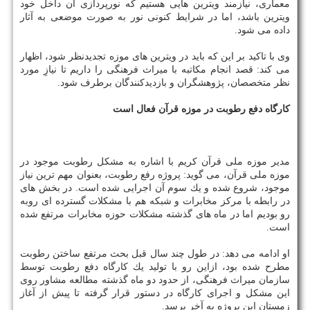
معماری، نیازمند ویترین هایی هستیم كه نورپردازی آن داخل خود
ویترین باشد، اما در شرایط كنونی نور به صورت موضعی به آثار
داده می شود.
وی با تاكید بر این كه باید در ویترین های موزه تجدیدنظر شود، اظهار
می كند: قصد انجام مكاتبه با میراث فرهنگی را داریم تا نیازِ مورد
نظر متخصصان، پژوهشگران و بازدیدكنندگان برطرف شود.
كارگاه دفع رطوبت در موزه قرآن فعال است
مدیر موزه ملی قرآن كریم با اشاره به مشكل رطوبت موجود در
موزه ملی قرآن، می گوید: پروژه رفع رطوبت، بعنوان مهم ترین نیاز
موجود، شروع شده و یك سوم آن اجرایی شده است. در بخش های
در رابطه با مركز مخابرات و شبكه هم با مشكلات گسترده ای روبه
رو بودیم اما در ماه های گذشته مشكلات حوزه مخابرات مرتفع شده
است.
او ادامه می دهد: در طول چند سال قبل بحث مرتفع ساختن رطوبت
مطرح شده بود، ازاین رو با تولید یك كارگاه دفع رطوبت توسط
سازمان میراث فرهنگی، از حدود دو ماه گذشته مطالعه مشاور روی
این مشكل و اجرای كارگاه در دستور قرار گرفته تا پیش از آغاز
زمستان این پروژه به آخر برسد.