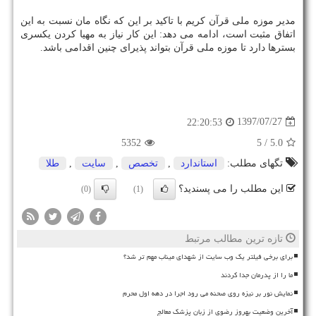
مدیر موزه ملی قرآن كریم با تاكید بر این كه نگاه مان نسبت به این
اتفاق مثبت است، ادامه می دهد: این كار نیاز به مهیا كردن یكسری
بسترها دارد تا موزه ملی قرآن بتواند پذیرای چنین اقدامی باشد.
1397/07/27
22:20:53
5352
/ 5
5.0
تگهای مطلب:
استاندارد
,
تخصص
,
سایت
,
طلا
این مطلب را می پسندید؟
(0)
(1)
تازه ترین مطالب مرتبط
برای برخی فیلتر یک وب سایت از شهدای میناب مهم تر شد؟
ما را از پدرمان جدا کردند
نمایش نور بر نیزه روی صحنه می رود اجرا در دهه اول محرم
آخرین وضعیت بهروز رضوی از زبان پزشک معالج