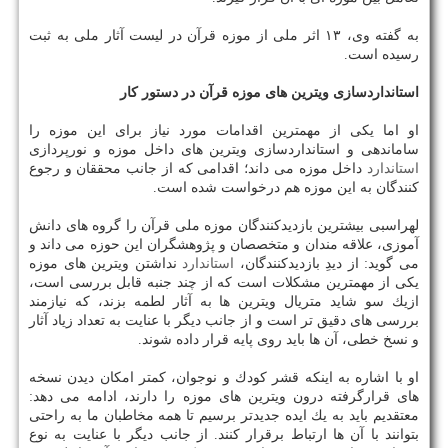
به گفته وی، ۱۳ اثر ملی از موزه قرآن در لیست آثار ملی به ثبت
رسیده است.
استانداردسازی ویترین های موزه قرآن در دستور كار
او اما یكی از مهمترین اقدامات مورد نیاز برای این موزه را
ساماندهی و استانداردسازی ویترین های داخل موزه و نورپردازی
استاندارد
داخل موزه می داند؛ اقدامی كه از جانب محققان و رجوع
كنندگان به این موزه هم درخواست شده است.
لهراسبی بیشترین بازدیدكنندگان موزه ملی قرآن را گروه های دانش
آموزی، علاقه مندان و متخصصان و پژوهشگران این حوزه می داند و
می گوید: از دیدِ بازدیدكنندگان،
استاندارد
نداشتن ویترین های موزه
یكی از مهمترین مشكلات است كه از چند جنبه قابل بررسی است،
ازیك سو شاید متریال ویترین ها به آثار لطمه بزند، كه نیازمند
بررسی های دقیق تر است و از جانب دیگر با عنایت به تعداد زیاد آثار
و نسخ خطی، آن ها باید روی پایه قرار داده شوند.
او با اشاره به اینكه قشر كودك و نوجوان، كمتر امكان دیدن نسخه
های قرارگرفته درون ویترین های موزه را دارند، ادامه می دهد:
معتقدیم باید به یك ایده جدیدتر برسیم تا همه مخاطبان ما به راحتی
بتوانند با آن ها ارتباط برقرار كنند. از جانب دیگر با عنایت به نوع