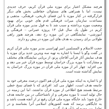
هرچند مشكل اعتبار برای موزه ملی قرآن كریم، حرف جدیدی
نیست، اما با همراهی های مسئولان حفاظتی بخش های دیگر
قرارگرفته در كنار موزه با این فضای تاریخی، فرهنگی، مذهبی و
مساعدت سازمان میراث فرهنگی قدم های خوبی برای بهبود
وضعیت موزه برداشته و سبب شد تا به قول مدیر موزه ملی قرآن
كریم در طول یك سال قبل ۱۳ پروژه عمرانی – فرهنگی و
آموزشی– نمایشگاهی در این موزه رخ دهد، هرچند هنوز راهی
طولانی برای رسیدن به هدف های این موزه در پیش رو دارند.
حجت الاسلام و المسلمین امیر لهراسبی مدیر موزه ملی قرآن كریم
در گفت وگو با ایسنا با اشاره به تهیه سه ویترین جدید برای موزه با
هدف نمایش آثارِ قرآنی آقاجان پرتو، از برپایی نمایشگاه های مختلف
و مشاركت با موزه بزرگ خراسان توسط موزه قرآن خبر می دهد و
می افزاید: چهار اثر از موزه ملی قرآن در موزه بزرگ خراسان به
نمایش گذاشته شده است.
او با اشاره به اینكه موزه ملی قرآن هم اكنون درصدد معرفی خود به
جامعه هدف است، اظهار می كند: افرادی كه با فضای نسخ خطی
مرتبط هستند هیچ اطلاعی از موزه قرآن نداشتند، اما این زمینه در
حال تولید است تا موزه معرفی و از ناشناختگی در بین جامعه هدف
خارج شود؛ باید جایگاه موزه ملی قرآن رفیع تر از آنچه هست باشد و
به جایگاهی برسد كه همه كشورهای اسلامی آنرا بشناسند و در
تعامل بین موزه ای با آن قرار گیرند.