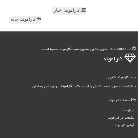
کاراموند: اخبار
کاراموند: خانه
karamond.ir - حقوق مادی و معنوی سایت كاراموند محفوظ است
كاراموند
برند کاراموند لاکچری
با کاراموند، خاص باشید ، تجمل را تجربه کنید.
کاراموند
: برای خاص پسندان
صفحات كاراموند
درباره ما
تبلیغات در كاراموند
آرشیو كاراموند