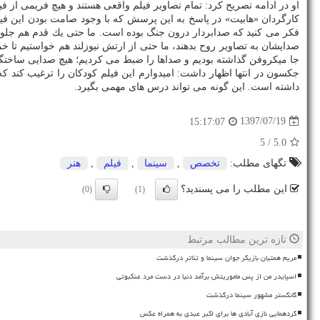
او در ادامه تصریح كرد: تمام تصاویر فیلم واقعی هستند و هیچ فریمی از
كارگردان «هابیت» در پاسخ به این پرسش كه با وجود صامت بودن این فیل
فكر می كنید كه صدابردار درون جنگ بوده است. ما حتی یك قدم هم جلوتر ر
صدایشان به تصاویر روح بدهند، ما حتی از ارتش نیوزلند هم خواستیم تا خ
جا میكروفن گذاشته بودیم و صداها را ضبط می كردیم؛ هیچ صدایی ساخت
جكسون در انتها اظهار داشت: امیدوارم این فیلم كودكان را ترغیب كند ك
داشته است. این گونه می تواند درس های مهمی بگیرد.
1397/07/19
15:17:07
/ 5
5.0
تگهای مطلب:
تخصص
,
سینما
,
فیلم
,
هنر
این مطلب را می پسندید؟
(0)
(1)
تازه ترین مطالب مرتبط
مریم همتیان بازیگر جوان سینما و تئاتر درگذشت
اسپایدر من از پس ماموریتش برآمد دنیا در دست مرد عنکبوتی
گانگستر مشهور سینما درگذشت
گردهمایی نازی آبادی ها برای اکبر عبدی به همراه عکس