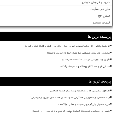
خرید و فروش خودرو
طراحی سایت
فیش حج
قیمت بیسیم
پربیننده ترین ها
از غارت پاندورا تا رؤیای تسلط بر ایران اخطار آواتار در رابطه با اتحاد نفت و قدرت
عشق در دل بماند شنیدنی شد نتیجه چند ماه تمرین عاشقانه!
اکران ویدئوی بنی در سینماتک خانه هنرمندان
صدابردار و صداگذار پیشکسوت سینما درگذشت
پربحث ترین ها
هیاهوی سلبریتی ها برای قاتلان زنده سوز میدان علیخانی
چند داستان از سامورایی ها، گرمی ها و داستان هفت سال دوری از موسیقی!
مریم همتیان بازیگر جوان سینما و تئاتر درگذشت
پلیس در جستجوی نویسنده گمشده جهنمی که هیچ راه خروجی از آن نیست!