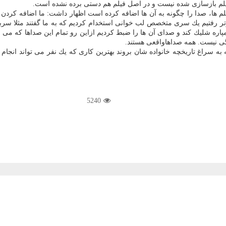
 فیلم بازسازی شده نیست و در اصل فیلم هم دستی برده نشده است.
م ها، صدا را چگونه به آن ها اضافه كرده است اظهار داشت: ما اضافه كردن ص
فتیم یك سری متخصص لب خوانی استخدام كردیم كه به ما گفتند مثلا سربازها چه
مپاره شلیك كند و صدای آن ها را ضبط كردیم ازاین رو تمام این صداها كه می 
گی نیست. همه صداهاواقعی هستند.
ه به سراغ تاریخچه خانواده شان بروند بهترین كاری كه یك نفر می تواند انج
5240