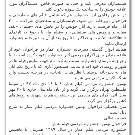
فیلمسازان معرفی كنند و حتی به صورت خاص، سینماگران مورد
علاقه خویش را به ساخت یك سوژه دعوت كنند.
در بخش رقابتی این
جشنواره
هم كه شامل فیلم های سفارشی و
فراخوان دبیرخانه می شود، فیلمسازان و متقاضیان
شركت
، تا ۲۰
آبان ماه فرصت دارند آثار خویش را در بخش های «فیلم»، «نقد،
مقاله و پژوهش های سینمایی» و «فیلم ما» با رجوع به تارنمای
AmmarFilm.ir ثبت و حداكثر تا ۵ روز بعد از آن به دبیرخانه
جشنواره
ارسال نمایند.
همانند ادوار گذشته، دبیرخانه
جشنواره
عمار در فراخوان خود از
علاقه مندان برای اكران مردمی آثار
جشنواره
دعوت كرده است تا با
رجوع به تارنمای
جشنواره
، نسبت به ثبت نام جهت نمایش فیلم ها در
شهر و روستای خود اقدام نمایند. همینطور آثاری كه تا تاریخ یكم آبان
ماه به دبیرخانه برسند با نظر هیات انتخاب، در مرحله نخست وارد
شبكه اكران مردمی می شوند.
نهمین
جشنواره
مردمی فیلم عمار، ۶ تا ۱۶ دی ماه ۹۷ در سینما
فلسطین تهران برگزار می گردد و از آبان ماه سال جاری تا ۳۰ مهر
سال آتی اكران های مردمی این
جشنواره
هم در شهرها و روستاهای
كشور برگزار می گردد.
متن تفصیلی فراخوان نهمین
جشنواره
مردمی فیلم عمار به شرح
ذیل است.
«بسمه تعالی
فراخوان نهمین
جشنواره
مردمی فیلم عمار
جشنواره مردمی فیلم عمار در سال ۱۳۸۹ همزمان با نخستین