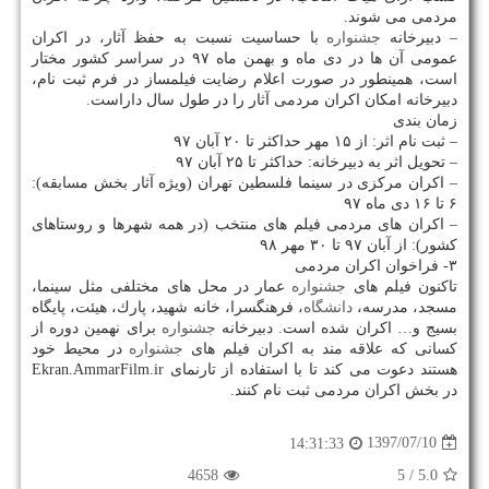
مردمی می شوند.
– دبیرخانه
جشنواره
با حساسیت نسبت به حفظ آثار، در اكران
عمومی آن ها در دی ماه و بهمن ماه ۹۷ در سراسر كشور مختار
است، همینطور در صورت اعلام رضایت فیلمساز در فرم ثبت نام،
دبیرخانه امكان اكران مردمی آثار را در طول سال داراست.
زمان بندی
– ثبت نام اثر: از ۱۵ مهر حداكثر تا ۲۰ آبان ۹۷
– تحویل اثر به دبیرخانه: حداكثر تا ۲۵ آبان ۹۷
– اكران مركزی در سینما فلسطین تهران (ویژه آثار بخش مسابقه):
۶ تا ۱۶ دی ماه ۹۷
– اكران های مردمی فیلم های منتخب (در همه شهرها و روستاهای
كشور): از آبان ۹۷ تا ۳۰ مهر ۹۸
۳- فراخوان اكران مردمی
تاكنون فیلم های
جشنواره
عمار در محل های مختلفی مثل سینما،
مسجد، مدرسه،
دانشگاه
، فرهنگسرا، خانه شهید، پارك، هیئت، پایگاه
بسیج و… اكران شده است. دبیرخانه
جشنواره
برای نهمین دوره از
كسانی كه علاقه مند به اكران فیلم های
جشنواره
در محیط خود
هستند دعوت می كند تا با استفاده از تارنمای Ekran.AmmarFilm.ir
در بخش اكران مردمی ثبت نام كنند.
1397/07/10
14:31:33
4658
/ 5
5.0