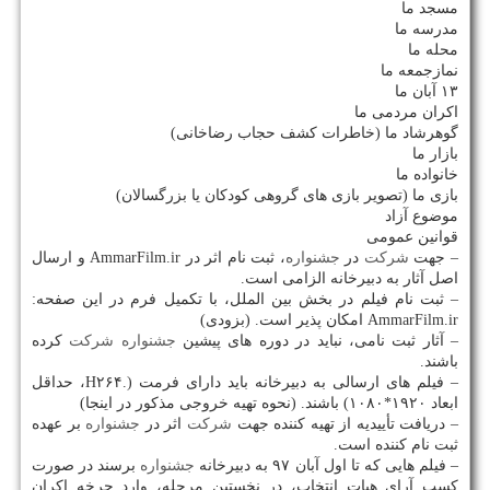
مسجد ما
مدرسه ما
محله ما
نمازجمعه ما
۱۳ آبان ما
اكران مردمی ما
گوهرشاد ما (خاطرات كشف حجاب رضاخانی)
بازار ما
خانواده ما
بازی ما (تصویر بازی های گروهی كودكان یا بزرگسالان)
موضوع آزاد
قوانین عمومی
– جهت
شركت
در
جشنواره
، ثبت نام اثر در AmmarFilm.ir و ارسال
اصل آثار به دبیرخانه الزامی است.
– ثبت نام فیلم در بخش بین الملل، با تكمیل فرم در این صفحه:
AmmarFilm.ir امكان پذیر است. (بزودی)
– آثار ثبت نامی، نباید در دوره های پیشین
جشنواره
شركت
كرده
باشند.
– فیلم های ارسالی به دبیرخانه باید دارای فرمت (.H۲۶۴، حداقل
ابعاد ۱۹۲۰*۱۰۸۰) باشند. (نحوه تهیه خروجی مذكور در اینجا)
– دریافت تأییدیه از تهیه كننده جهت
شركت
اثر در
جشنواره
بر عهده
ثبت نام كننده است.
– فیلم هایی كه تا اول آبان ۹۷ به دبیرخانه
جشنواره
برسند در صورت
كسب آرای هیات انتخاب، در نخستین مرحله، وارد چرخه اكران