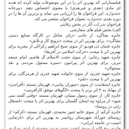
فیلمسازانی كه بهترین اثر را در این موضوعات تولید كرده اند هدیه
ای مادی (نقدی و غیرنقدی) یا معنوی اختصاص دهند. دبیرخانه
جشنواره
، این فراخوان ها را ارزیابی می نماید و برترین آن ها را در
دوره بعدی
جشنواره
، بعنوان فراخوان منتشر می كند.
فراخوان
شركت
آثار در بخش رقابتی
الف) بخش فیلم های سفارشی
جایزه بشاگرد: از جانب «زنان شاغل در كارگاه صنایع دستی
بشاگرد»، برای بهترین اثر در مبحث «ترویج كار و تلاش»
جایزه عثمان دَن فودیو: از سوی شیخ ابراهیم زكزاكی از نیجریه برای
بهترین اثر با مبحث «حركت اسلامی در آفریقا»
جایزه شهید رجایی: از سوی حجت الاسلام آل هاشم، امام جمعه
تبریز، برای بهترین اثر پیرامون «سیره مسئول مردمی و نقد
مسئولان»
جایزه شهید خدری: از سوی خانواده شهید خدری از هرمزگان، برای
بهترین اثر با مبحث «علم»
جایزه استقامت: از سوی «سوران پیامی»، قهرمان مستند «آفراندن»
از مهاباد به ۳ اثر برتر با مبحث «الگوهای موفق كارآفرینی»
جایزه كار: از سوی رسول ممیان، قهرمان مستند «وقتی گفتند نمی
شود» از مراوه تپه استان گلستان برای بهترین اثر با مبحث «اشتغال
زایی در روستا»
جایزه كركم: از سوی خانم چنور محمدی، قهرمان مستند «كركم» از
روستای جورآباد شهرستان روانسر به بهترین اثر برای «بازنمایی
امنیت در جامعه ایرانی».
جایزه روح الله: از سوی انجمن شهید بهروز محمدی از ایذه، به اثری