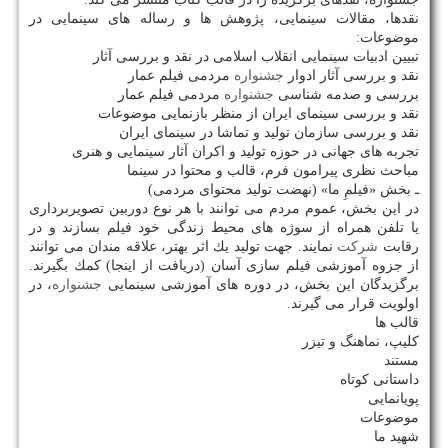
نقدها، مقالات سینمایی، پژوهش ها و رساله های سینمایی در
موضوعات:
تبیین ادبیات سینمایی انقلاب اسلامی در نقد و بررسی آثار
نقد و بررسی آثار ادوار
جشنواره
مردمی فیلم عمار
بررسی و صدمه شناسی
جشنواره
مردمی فیلم عمار
نقد و بررسی سینمای ایران از منظر بازنمایی موضوعات
نقد و بررسی سازمان تولید و تماشا در سینمای ایران
تجربه های جهانی در حوزه تولید و اكران آثار سینمایی و هنری
مباحث نظری پیرامون فرم، قالب و محتوا در سینما
ـ بخش «فیلمِ ما» (نهضت تولید محتوای مردمی)
در این بخش، عموم مردم می توانند با هر نوع دوربین تصویربرداری
یا تلفن همراه از سوژه های محیط زندگی خود فیلم بسازند و در
رقابت
شركت
نمایند. جهت تولید یك اثر بهتر، علاقه مندان می توانند
از جزوه آموزشی فیلم سازی آسان (دریافت از اینجا) كمك بگیرند.
برگزیدگان این بخش، در دوره های آموزشی سینمایی
جشنواره
، در
اولویت قرار می گیرند.
قالب ها
كلیپ، نماهنگ و تیزر
مستند
داستانی كوتاه
پویانمایی
موضوعات
شهید ما