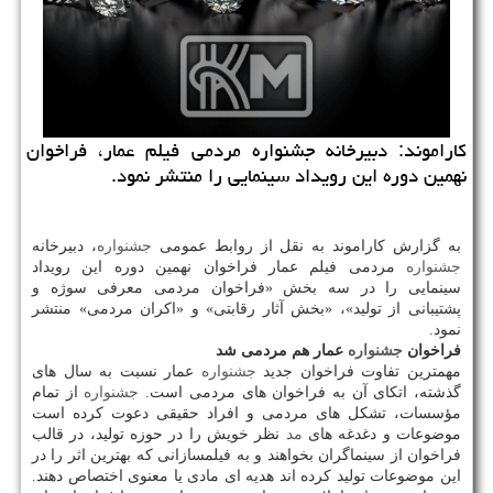
كاراموند: دبیرخانه جشنواره مردمی فیلم عمار، فراخوان
نهمین دوره این رویداد سینمایی را منتشر نمود.
به گزارش كاراموند به نقل از روابط عمومی
جشنواره
، دبیرخانه
جشنواره
مردمی فیلم عمار فراخوان نهمین دوره این رویداد
سینمایی را در سه بخش «فراخوان مردمی معرفی سوژه و
پشتیبانی از تولید»، «بخش آثار رقابتی» و «اكران مردمی» منتشر
نمود.
فراخوان
جشنواره
عمار هم مردمی شد
مهمترین تفاوت فراخوان جدید
جشنواره
عمار نسبت به سال های
گذشته، اتكای آن به فراخوان های مردمی است.
جشنواره
از تمام
مؤسسات، تشكل های مردمی و افراد حقیقی دعوت كرده است
موضوعات و دغدغه های
مد
نظر خویش را در حوزه تولید، در قالب
فراخوان از سینماگران بخواهند و به فیلمسازانی كه بهترین اثر را در
این موضوعات تولید كرده اند هدیه ای مادی یا معنوی اختصاص دهند.