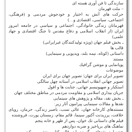
سازندگی تا فن آوری هسته ای
– ملت قهرمان
حركت های آتش به اختیار و خودجوش مردمی و (فرهنگی،
اجتماعی، سیاسی، اقتصادی و…)
قهرمانان زندگی خانوادگی، اجتماعی و سیاسی در جامعه امروز
ایران (از انقلاب اسلامی و دفاع مقدس تا جنگ اقتصادی و جهاد
علمی)
ـ بخش فیلم جهان (ویژه تولیدكنندگان غیرایرانی)
قالب ها
داستانی (كوتاه، نیمه بلند، ویدیویی و سینمایی)
مستند
پویانمایی و موشن گرافیك
موضوعات
تصویر ایران برای جهان؛ تصویر جهان برای ایران
تصویر جهانی انقلاب اسلامی در آستانه چهل سالگی
استكبار و صهیونیسم جهانی، جنایت ها و افول
جریان بیداری اسلامی و مقاومت مردمی در مناطق مختلف جهان
ـ بخش نقد، مقاله و پژوهش های سینمایی
نقدها و مقالات سینمایی پیرامون آثار زیر:
مستندهای كارخانه جهان، عالی نسب، باصبر زندگی، حرمان، رویای
خلافت، پرزیدنت آكتور سینما، قائم مقام، زمستان یورت، فروشنده
فیلم های داستانی تك خوان، پس از ظهر و خانه پنجم
نماهنگ های برپاخیز و ضربه دوازدهم
جشنواره، نقدهای برگزیده را در قالب كتاب منتشر می كند.