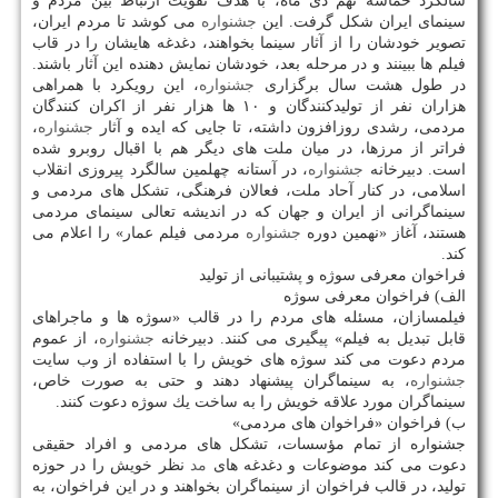
سالگرد حماسه نهم دی ماه، با هدف تقویت ارتباط بین مردم و
سینمای ایران شكل گرفت. این
جشنواره
می كوشد تا مردم ایران،
تصویر خودشان را از آثار سینما بخواهند، دغدغه هایشان را در قاب
فیلم ها ببینند و در مرحله بعد، خودشان نمایش دهنده این آثار باشند.
در طول هشت سال برگزاری
جشنواره
، این رویكرد با همراهی
هزاران نفر از تولیدكنندگان و ۱۰ ها هزار نفر از اكران كنندگان
مردمی، رشدی روزافزون داشته، تا جایی كه ایده و آثار
جشنواره
،
فراتر از مرزها، در میان ملت های دیگر هم با اقبال روبرو شده
است. دبیرخانه
جشنواره
، در آستانه چهلمین سالگرد پیروزی انقلاب
اسلامی، در كنار آحاد ملت، فعالان فرهنگی، تشكل های مردمی و
سینماگرانی از ایران و جهان كه در اندیشه تعالی سینمای مردمی
هستند، آغاز «نهمین دوره
جشنواره
مردمی فیلم عمار» را اعلام می
كند.
فراخوان معرفی سوژه و پشتیبانی از تولید
الف) فراخوان معرفی سوژه
فیلمسازان، مسئله های مردم را در قالب «سوژه ها و ماجراهای
قابل تبدیل به فیلم» پیگیری می كنند. دبیرخانه
جشنواره
، از عموم
مردم دعوت می كند سوژه های خویش را با استفاده از وب سایت
جشنواره
، به سینماگران پیشنهاد دهند و حتی به صورت خاص،
سینماگران مورد علاقه خویش را به ساخت یك سوژه دعوت كنند.
ب) فراخوان «فراخوان های مردمی»
جشنواره از تمام مؤسسات، تشكل های مردمی و افراد حقیقی
دعوت می كند موضوعات و دغدغه های
مد
نظر خویش را در حوزه
تولید، در قالب فراخوان از سینماگران بخواهند و در این فراخوان، به