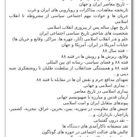
– تاریخ معاصر ایران و جهان
تاریخچه معاهدات، مذاكرات و رویارویی های ایران و غرب
جریان ها و حوادث مهم اجتماعی سیاسی از مشروطه تا انقلاب
اسلامی
تاریخ چهل ساله پس از پیروزی انقلاب اسلامی
شخصیت های شاخص تاریخ سیاسی اجتماعی ایران
علم و
هنر
انقلاب اسلامی (آثار، چهره ها، مراكز، وقایع و جریان ها)
جنایات آمریكا در ایران، آمریكا و جهان
– فتنه سال ۸۸
وقایع، ریزش ها و رویش ها در فتنه ۸۸
فتنه ۸۸ و فضای سیاسی- رسانه ای بین المللی
فتنه ۸۸ و همبستگی ضدانقلاب از سلطنت طلبان تا روشنفكری شبه
دینی و…
شهدای مدافع حرم و نقش آن ها در مقابله با فتنه ۸۸
– بیداری اسلامی و جهانی
بیداری اسلامی در تاریخ معاصر
آرمان قدس و مبارزه با صهیونیسم جهانی
پیوندهای متقابل ایران و امت اسلامی
جنبش های مقاومت در سوریه، یمن، بحرین، عراق، نیجریه، كشمیر،
پاراچنار، نارداران، و…
– نقد درون گفتمانی
نقد منصفانه ناكارآمدی های
دستگاه
ها
چالش های عدالت اجتماعی در حوزه های گوناگون