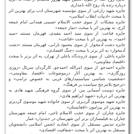
درباره زنده یاد روح الله نامداری.
جایزه شهید زارعی: از سوی مؤسسه شهرستان ادب برای بهترین اثر
با مبحث «ادبیات انقلاب اسلامی».
جایزه مشكات: از سوی حجت الاسلام حسینی همدانی امام جمعه
كرج، به بهترین اثر با مبحث «نماز جمعه».
جایزه قناعت: از سوی سید احمد مفیدی، قهرمان مستند «سید
احمد»، به بهترین اثر با مبحث «قناعت».
جایزه دشت آدمخوار: از سوی محمود بارانی، قهرمان مستند «دشت
آدمخوار» به اثر برتر با مبحث «جنگ اقتصادی».
جایزه یاعلی: از سوی
فروشگاه
یاعلی از تهران، به اثر برتر با مبحث
«اقتصاد مقاومتی».
جایزه احمدجو: از سوی امرالله احمدجو، كارگردان سریال «روزی
روزگاری»، به بهترین آثار درموضوعات «اقتصاد مقاومتی»،
«شخصیت شناسی سیاستمدارهای غربی به خصوص ترامپ» و
«ترجیح بلامرجح سیاست بر فرهنگ».
جایزه دوست آسمانی من: از سوی گروه فرهنگی شهید هادی به
بهترین اثر درباره «شهید ابراهیم هادی».
جایزه شهید موسوی گردیزی: از سوی خانواده شهید موسوی گردیزی
به بهترین اثر پیرامون «افغانستان».
جایزه چناران: از سوی حجت الاسلام تاجی، امام جمعه شهرستان
چناران به فیلمسازان برتر این شهرستان در
جشنواره
عمار.
جایزه تندیس مستقل: از سوی اتحادیه انجمن اسلامی دانشجویان
مستقل به بهترین اثر با مبحث «شفافیت اقتصادی»