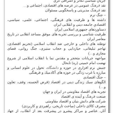
جریان شناسی تكاثر و اشرافی گری
نقد
فرهنگ
عمومی در عرصه های اقتصادی، اجتماعی و…
نقد
فرهنگ
مدیریتی و پاسخگویی مسئولان
– جنگ نرم
داشته ها و ظرفیت های فرهنگی، اجتماعی، علمی، سیاسی،
اقتصادیِ جامعه دینی و انقلابی ایران
دستاوردهای جمهوری اسلامی ایران
ظرفیت شناسی و بررسی تجربه های موفق مساجد انقلابی در تاریخ
معاصر ایران
توطئه های داخلی و خارجی ضد انقلاب اسلامی (تحریم اقتصادی،
تهاجم تبلیغاتی، حیازدایی و حجاب ستیزی، جنگ روانی، فضای
مجازی و…)
مواجهه جریانات متحجر و مقدس نما با انقلاب اسلامی از شروع
نهضت امام خمینی (ره) تابحال
جنبش نرم افزاری در حوزه و
دانشگاه
، تحول در علوم انسانی و
مبارزه با غرب زدگی در حوزه های آكادمیك و فرهنگی
– جنگ اقتصادی
الگوهای سبك زندگی دینی در اقتصاد (قرض الحسنه، وقف، تعاون
و…)
تجربه های اقتصاد مقاومتی در ایران و جهان
صنعت
فرهنگ
و آینده ی اقتصاد
شركت های دانش بنیان و اقتصاد مقاومتی
مصرف كالای داخلی (مباحث تاریخی، راهبردی و كاربردی)
آثار، عناصر و مراكز پیشرو در پیشرفت بعد از انقلاب، از جهاد