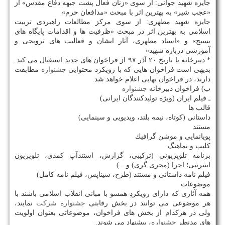
جایزه شهید جوانی: از سوی «زنان فعال پشت جبهه دفاع مقدس» از
«عجب شیر» به بهترین اثر با مبحث «مدافعان حرم»
جایزه شهید مطهری: از سوی مركز مطالعات راهبردی تربیت
اسلامی به بهترین اثر در مبحث «ظرفیت ها و اقدامات پایگاه های
بسیج» و «استاد مطهری، آثار ایشان و فعالیت های ترویجی و
آموزشی درباره شهید»
* دبیرخانه تا تاریخ ۲۰ آذر ۹۷ از فراخوان های جدید استقبال می كند.
بدیهی است فراخوان هایی كه با رویكرد محتوایی
جشنواره
مطابقت
دارند، در فراخوان نهایی اعلام خواهد شد.
ب) فراخوان دبیرخانه
جشنواره
ـ فیلم ایران (ویژه تولیدكنندگان ایرانی)
قالب ها
داستانی (كوتاه، نیمه بلند، ویدیویی و سینمایی)
مستند
پویانمایی و موشن گرافیك
كلیپ و نماهنگ
برنامه تلویزیونی (تركیبی، گزارش، استندآپ كمدی، تلویزیون
اینترنتی؛ اجرا (مجری گری) و…)
فیلم نامه داستانی و مستند (طرح، سیناپس، فیلم نامه كامل)
موضوعات
همه آثاری كه دارای رویكردِ همسو با مبانی انقلاب اسلامی باشند با
هر موضوعی می توانند در بخش رقابتی
جشنواره
شركت
نمایند،
ولی در هركدام از بخش های فراخوان، موضوعاتی بعنوان اولویت
های مدنظر
جشنواره
، پیشنهاد می شوند.