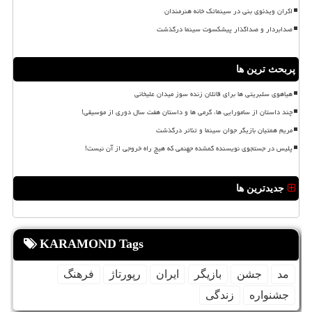
اکران ویدئوی بنی در سینماتک خانه هنرمندان
صدابردار و صداگذار پیشکسوت سینما درگذشت
پربحث ترین ها
هیاهوی سلبریتی ها برای قاتلان زنده سوز میدان علیخانی
چند داستان از سامورایی ها، گرمی ها و داستان هفت سال دوری از موسیقی!
مریم همتیان بازیگر جوان سینما و تئاتر درگذشت
پلیس در جستجوی نویسنده گمشده جهنمی که هیچ راه خروجی از آن نیست!
جدیدترین ها
KARAMOND Tags
مد
جشن
بازیگر
ایران
رپورتاژ
فرهنگ
جشنواره
زندگی