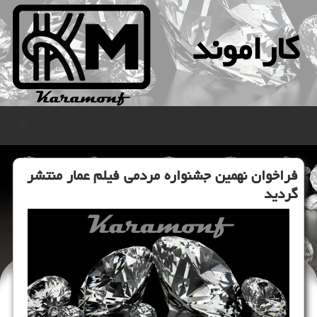
كاراموند
منو
فراخوان نهمین جشنواره مردمی فیلم عمار منتشر
گردید