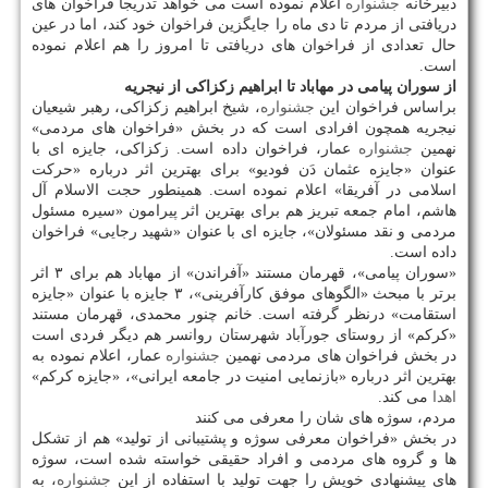
دبیرخانه
جشنواره
اعلام نموده است می خواهد تدریجا فراخوان های
دریافتی از مردم تا دی ماه را جایگزین فراخوان خود كند، اما در عین
حال تعدادی از فراخوان های دریافتی تا امروز را هم اعلام نموده
است.
از سوران پیامی در مهاباد تا ابراهیم زكزاكی از نیجریه
براساس فراخوان این
جشنواره
، شیخ ابراهیم زكزاكی، رهبر شیعیان
نیجریه همچون افرادی است كه در بخش «فراخوان های مردمی»
نهمین
جشنواره
عمار، فراخوان داده است. زكزاكی، جایزه ای با
عنوان «جایزه عثمان دَن فودیو» برای بهترین اثر درباره «حركت
اسلامی در آفریقا» اعلام نموده است. همینطور حجت الاسلام آل
هاشم، امام جمعه تبریز هم برای بهترین اثر پیرامون «سیره مسئول
مردمی و نقد مسئولان»، جایزه ای با عنوان «شهید رجایی» فراخوان
داده است.
«سوران پیامی»، قهرمان مستند «آفراندن» از مهاباد هم برای ۳ اثر
برتر با مبحث «الگوهای موفق كارآفرینی»، ۳ جایزه با عنوان «جایزه
استقامت» درنظر گرفته است. خانم چنور محمدی، قهرمان مستند
«كركم» از روستای جورآباد شهرستان روانسر هم دیگر فردی است
در بخش فراخوان های مردمی نهمین
جشنواره
عمار، اعلام نموده به
بهترین اثر درباره «بازنمایی امنیت در جامعه ایرانی»، «جایزه كركم»
اهدا
می كند.
مردم، سوژه های شان را معرفی می كنند
در بخش «فراخوان معرفی سوژه و پشتیبانی از تولید» هم از تشكل
ها و گروه های مردمی و افراد حقیقی خواسته شده است، سوژه
های پیشنهادی خویش را جهت تولید با استفاده از این
جشنواره
، به