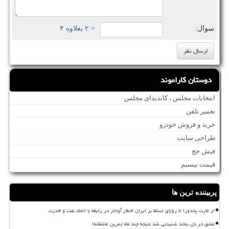
سوال:
= ۲ بعلاوه ۴
دوستان کاراموند
انتخابات مجلس ، کاندیدای مجلس
تعمیر تلفن
خرید و فروش خودرو
طراحی سایت
فیش حج
قیمت بیسیم
پربیننده ترین ها
از غارت پاندورا تا رؤیای تسلط بر ایران اخطار آواتار در رابطه با اتحاد نفت و قدرت
عشق در دل بماند شنیدنی شد نتیجه چند ماه تمرین عاشقانه!