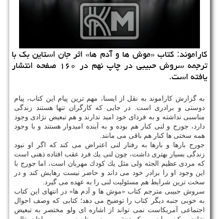
كاراموند: كتاب «موش ها و آدم ها» اثر جان استاین بك با
ترجمه سروش حبیبی در چاپ نهم در ۱۶۰ صفحه انتشار
یافته است.
به گزارش كاراموند به نقل از ایسنا، مهم ترین پیام این كتاب، پیام
دوستی و برادری است. در جایی كه كارگران تنها هستند زندگی
مناسبی نداشته و به فردای خود امید ندارند و هم تبعیض نژادی وجود
دارد، جورج و لنی كنار هم بوده و به آینده امیدوار هستند و با وجود
همه سختی ها كنار هم باقی می مانند.
جورج بارها و بارها به رفتار لنی اعتراض می كند كه اگر او نبود
زندگی بسیار بهتری داشت، چون لنی یك فرد عقب افتاده ذهنی است
كه مردی عظیم الجثه ولی مثل یك كودك مهربان است، اما جورج با
این وجود او را برادر خود می داند و حاضر نیست رهایش كند و در
سخت ترین شرایط هم مسئولیت لنی را به عهده می گیرد.
سروش حبیبی مترجم كتاب «موش ها و آدم ها» در انتهای این كتاب
به خوبی جنبه دیگر كتاب را توضیح می دهد؛ كتابی كه وصف احوال
اجتماعی آمریكاست نمی تواند از اشاره ای ولو مختصر به تبعیض