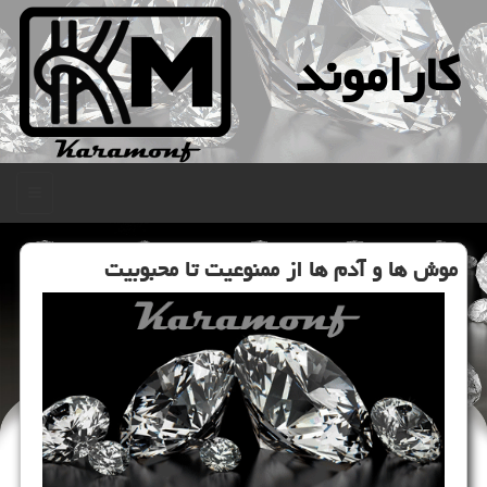
كاراموند
منو
موش ها و آدم ها از ممنوعیت تا محبوبیت