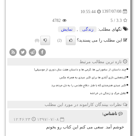
1397/07/08
10:55:44
4782
/ 5
3.3
تگهای مطلب:
زندگی
,
نمایش
این مطلب را می پسندید؟
(0)
(2)
تازه ترین مطالب مرتبط
چند داستان از سامورایی ها، گرمی ها و داستان هفت سال دوری از موسیقی!
گردهمایی نازی آبادی ها برای اکبر عبدی به همراه عکس
اکبر عبدی هنرمندی که با طنز، دفاع مقدس را به دل مردم برد
تقابل مرگ و زندگی در خراشه
نظرات بینندگان کاراموند در مورد این مطلب
ناشناس:
۱۲:۴۶:۲۳
۱۳۹۷/۰۷/۰۸
خوشم آمد. سعی می کنم این کتاب رو بخونم