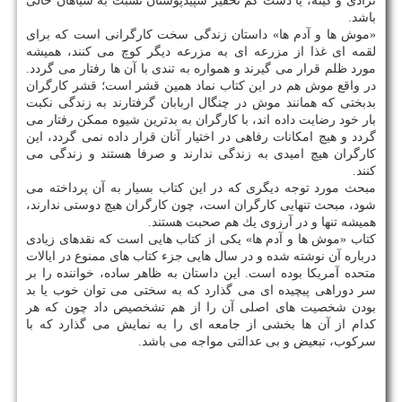
نژادی و كینه، یا دست كم تحقیر سپیدپوستان نسبت به سیاهان خالی
باشد.
«موش ها و آدم ها» داستان زندگی سخت كارگرانی است كه برای
لقمه ای غذا از مزرعه ای به مزرعه دیگر كوچ می كنند، همیشه
مورد ظلم قرار می گیرند و همواره به تندی با آن ها رفتار می گردد.
در واقع موش هم در این كتاب نماد همین قشر است؛ قشر كارگران
بدبختی كه همانند موش در چنگال اربابان گرفتارند به زندگی نكبت
بار خود رضایت داده اند، با كارگران به بدترین شیوه ممكن رفتار می
گردد و هیچ امكانات رفاهی در اختیار آنان قرار داده نمی گردد، این
كارگران هیچ امیدی به زندگی ندارند و صرفا هستند و زندگی می
كنند.
مبحث مورد توجه دیگری كه در این كتاب بسیار به آن پرداخته می
شود، مبحث تنهایی كارگران است، چون كارگران هیچ دوستی ندارند،
همیشه تنها و در آرزوی یك هم صحبت هستند.
كتاب «موش ها و آدم ها» یكی از كتاب هایی است كه نقدهای زیادی
درباره آن نوشته شده و در سال هایی جزء كتاب های ممنوع در ایالات
متحده آمریكا بوده است. این داستان به ظاهر ساده، خواننده را بر
سر دوراهی پیچیده ای می گذارد كه به سختی می توان خوب یا بد
بودن شخصیت های اصلی آن را از هم تشخصیص داد چون كه هر
كدام از آن ها بخشی از جامعه ای را به نمایش می گذارد كه با
سركوب، تبعیض و بی عدالتی مواجه می باشد.