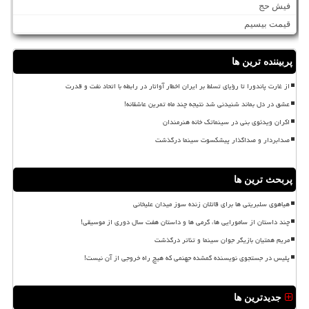
فیش حج
قیمت بیسیم
پربیننده ترین ها
از غارت پاندورا تا رؤیای تسلط بر ایران اخطار آواتار در رابطه با اتحاد نفت و قدرت
عشق در دل بماند شنیدنی شد نتیجه چند ماه تمرین عاشقانه!
اکران ویدئوی بنی در سینماتک خانه هنرمندان
صدابردار و صداگذار پیشکسوت سینما درگذشت
پربحث ترین ها
هیاهوی سلبریتی ها برای قاتلان زنده سوز میدان علیخانی
چند داستان از سامورایی ها، گرمی ها و داستان هفت سال دوری از موسیقی!
مریم همتیان بازیگر جوان سینما و تئاتر درگذشت
پلیس در جستجوی نویسنده گمشده جهنمی که هیچ راه خروجی از آن نیست!
جدیدترین ها