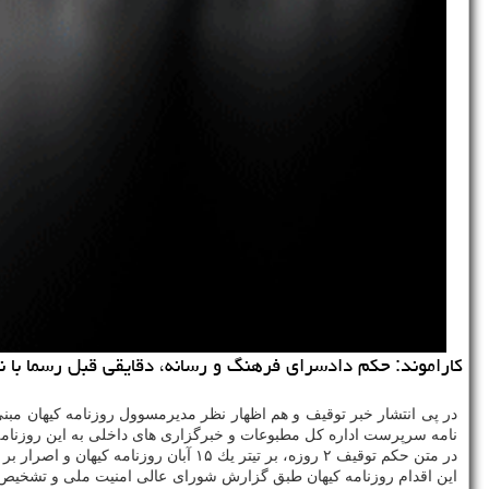
كاراموند: حكم دادسرای فرهنگ و رسانه، دقایقی قبل رسما با ن
در پی انتشار خبر توقیف و هم اظهار نظر مدیرمسوول روزنامه كیهان مبن
نامه سرپرست اداره كل مطبوعات و خبرگزاری های داخلی به این روزنامه 
در متن حكم توقیف ۲ روزه، بر تیتر یك ۱۵ آبان روزنامه كیهان و اصرار بر ارتكاب تخلف در مطلب تیتر یك ۱۶ آبان ماه این روزنامه تاكید شده است.
این اقدام روزنامه كیهان طبق گزارش شورای عالی امنیت ملی و تشخیص