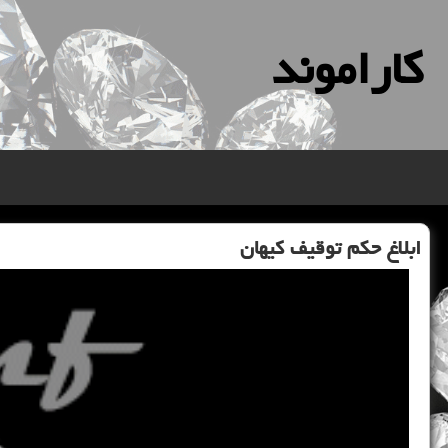
كاراموند
ابلاغ حكم توقیف كیهان