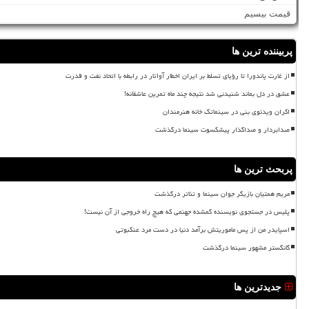
قیمت بیسیم
پربیننده ترین ها
از غارت پاندورا تا رؤیای تسلط بر ایران اخطار آواتار در رابطه با اتحاد نفت و قدرت
عشق در دل بماند شنیدنی شد نتیجه چند ماه تمرین عاشقانه!
اکران ویدئوی بنی در سینماتک خانه هنرمندان
صدابردار و صداگذار پیشکسوت سینما درگذشت
پربحث ترین ها
مریم همتیان بازیگر جوان سینما و تئاتر درگذشت
پلیس در جستجوی نویسنده گمشده جهنمی که هیچ راه خروجی از آن نیست!
اسپایدر من از پس ماموریتش برآمد دنیا در دست مرد عنکبوتی
گانگستر مشهور سینما درگذشت
جدیدترین ها