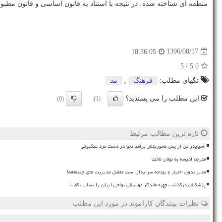
منطقه ای شناخته شده، در نتیجه با استناد به قانون اساسی و قانون مطبوعات، حكم توقیف ۸
1396/08/17
18:36:05
/ 5
5.0
تگهای مطلب:
فرهنگ
,
مد
این مطلب را می پسندید؟
(0)
(1)
تازه ترین مطالب مرتبط
اسپایدر من از پس ماموریتش برآمد دنیا در دست مرد عنکبوتی
مترجم ادیسه به نولان تاخت
مدیر بدون اختیار و بودجه سرایدار است معضل مدیریت های چندماهه!
پزشکیان درگذشت چهره ماندگار موسیقی نواحی ایران را تسلیت گفت
نظرات بینندگان کاراموند در مورد این مطلب