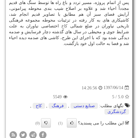
پس از اتمام پروژه، مسیر تردد و باغ راه ها توسط سنگ های قدیم
مجدداً احیاء شد و علاوه بر اصلاح شیب ­بندی محوطه پیرامونی،
آرایش فضای سبز آن هم مطابق با تصاویر قدیم انجام شد،
كاشیكاری های به كار رفته در تزئینات محوطه مجموعه فرهنگی
تاریخی نیاوران در ضلع شمالی
كاخ
اختصاصی نیاوران به علت
شرایط جوی و محیطی در سال های گذشته دچار فرسایش و صدمه
دیدگی شده بود كه با اجرای این طرح، كاشی های صدمه دیده احیاء
شد و فضا به حالت اول خود بازگشت.
1397/06/14
14:26:56
5549
/ 5
5.0
تگهای مطلب:
صنایع دستی
,
فرهنگ
,
كاخ
,
گردشگری
این مطلب را می پسندید؟
(0)
(1)