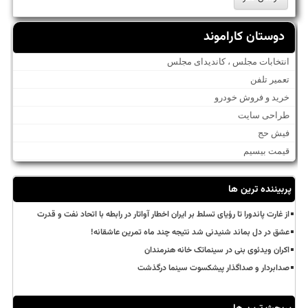
دوستان کاراموند
انتخابات مجلس ، کاندیدای مجلس
تعمیر تلفن
خرید و فروش خودرو
طراحی سایت
فیش حج
قیمت بیسیم
پربیننده ترین ها
از غارت پاندورا تا رؤیای تسلط بر ایران اخطار آواتار در رابطه با اتحاد نفت و قدرت
عشق در دل بماند شنیدنی شد نتیجه چند ماه تمرین عاشقانه!
اکران ویدئوی بنی در سینماتک خانه هنرمندان
صدابردار و صداگذار پیشکسوت سینما درگذشت