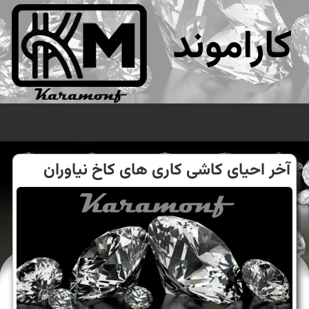
کاراموند
منو
آخر احیای كاشی كاری های كاخ نیاوران