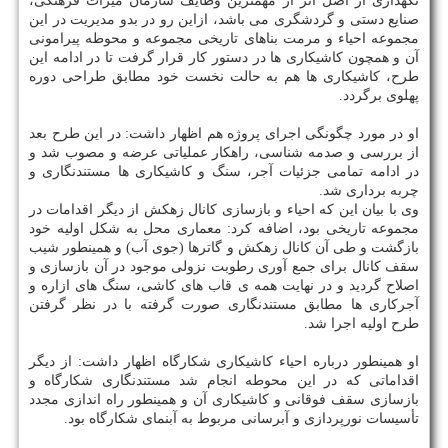
نگهداری از اصل اثر از مهمترین وظایف سازمان میراث فرهنگی،
صنایع دستی و گردشگری می باشد، ازاین رو در بدو مدیریت در این
مجموعه احیاء و مرمت بناهای تاریخی مجموعه و محوطه پیرامونی
آن و همچون كاشیكاری ها در دستور كار قرار گرفت تا در ادامه این
طرح، كاشیكاری ها هم به حالت نخست خود مطابق طراحی دوره
پهلوی برگردد.
او در مورد چگونگی اجرای پروژه هم اظهار داشت: در این طرح بعد
از بررسی و صدمه شناسی، راهكار عملیاتی عرضه و مصوب شد و
در ادامه تمامی جزئیات آجر، سنگ و كاشیكاری ها مستندنگاری و
چربه برداری شد.
وی با بیان این كه احیاء و بازسازی كانال زهكش از دیگر اقدامات در
مجموعه تاریخی بود، اضافه كرد: معماری محل به شكل اولیه خود
بازگشت و طی آن كانال زهكش و گاترها (جوی آب) و همینطور شیب
سقف كانال برای جمع آوری رطوبت نزولی موجود در آن بازسازی و
اصلاح گردید و در نهایت همه ی قاب­ های كاشی، سنگ­ های ازاره و
آجركاری ها مطابق مستندنگاری صورت گرفته با در نظر گرفتن
طرح اولیه اجرا شد.
او همینطور درباره احیاء كاشیكاری شكارگاه اظهار داشت: از دیگر
اقداماتی كه در این محوطه انجام شد مستندنگاری شكارگاه و
بازسازی سقف فوقانی و كاشیكاری آن و همینطور راه اندازی مجدد
تأسیسات نورپردازی و آبرسانی مربوط به آبنمای شكارگاه بود.