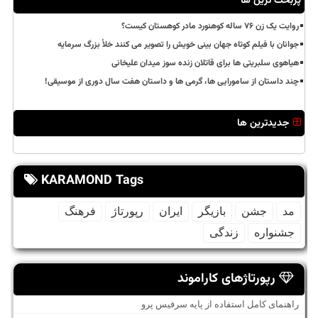
پربحث ترین ها
روایت یک زن ۷۶ ساله کوهنورد مادر کوهستان کیست؟
جوانان با فیلم کوتاه جهان بینی خویش را تصویر می کنند خلأ بزرگ سرمایه
هیاهوی سلبریتی ها برای قاتلان زنده سوز میدان علیخانی
چند داستان از سامورایی ها، گرمی ها و داستان هفت سال دوری از موسیقی!
جدیدترین ها
KARAMOND Tags
مد
جشن
بازیگر
ایران
رپورتاژ
فرهنگ
جشنواره
زندگی
رپورتاژهای کاراموند
راهنمای کامل استفاده از پایه سرفیس پرو