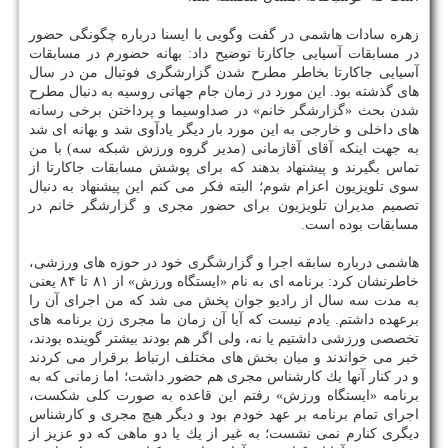
زهره سادات هاشمی در گفت وگویی با ایسنا درباره چگونگی حضور
در مسابقات آسیایی جاكارتا توضیح داد: بهانه حضورم در مسابقات
آسیایی جاكارتا بخاطر مطرح شدن گزارشگری فوتبال من در سال
های گذشته بود. این مورد در زمان جام جهانی روسیه به دنبال مطرح
شدن بحث «گزارشگر خانم» در صداوسیما و پرداختن برخی رسانه
های داخلی و خارجی به این مورد بار دیگر یادآوی شد و بهانه ای شد
به جهت اینكه آقای آقازمانی (مدیر گروه ورزش شبكه سه) با من
تماس بگیرند و پیشنهاد بدهند كه برای پوشش مسابقات جاكارتا از
سوی تلویزیون اعزام شوم؛ البته فكر می كنم این پیشنهاد به دنبال
تصمیم مدیران تلویزیون برای حضور مجری و گزارشگر خانم در
مسابقات بوده است.
هاشمی درباره سابقه اجرا و گزارشگری خود در حوزه های ورزشی،
خاطرنشان كرد: برنامه ای به نام «ایستگاه ورزش» از ۸۱ تا ۸۴ یعنی
به مدت سه سال از رادیو جوان پخش می شد كه من اجرای آن را
برعهده داشتم. یادم نیست كه آیا آن زمان ما مجری زن برنامه های
تخصصی ورزشی داشتیم یا نه، ولی اگر هم بودند بیشتر گوینده بودند،
خبر می خواندند و میان بخش های مختلف ارتباط برقرار می كردند
و در كنار آنها یك كارشناس مجری هم حضور داشت؛ اما زمانی كه به
برنامه «ایستگاه ورزش» رفتم این قاعده به صورت كلی شكست،
اجرای تمام برنامه بر عهد خودم بود و دیگر هیچ مجری و كارشناس
دیگری كنارم نمی نشست؛ به غیر از یك یا دو ماهی كه دو عزیز از