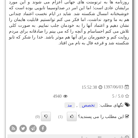
روزنامه ها به ترنومنت های جهانی اعزام می شوند و این مورد
برایشان عادی است؛ اما این امر در صداوسیما تابویی بوده است كه
خوشبختانه امسال شكسته شد. شاید در ایام نخست اعتماد چندانی
هم به ما وجود نداشت، اما فكر می كنم توانستیم قابلیت هایمان را
نشان دهیم و اعتماد آنها را به خودمان جلب نماییم. به صورت كلی
تلاش می كنم احساسام و آنچه را كه می بینم را صادقانه برای مردم
روایت كنم و حضورمان برای آنها هم موثر باشد. خدا را شكر كه تابو
شكسته شد و قرعه فال به نام من افتاد.
1397/06/03
15:52:38
4940
/ 5
5.0
تگهای مطلب:
تخصص
,
مد
این مطلب را می پسندید؟
(0)
(1)