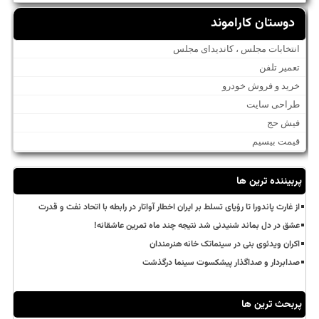
دوستان کاراموند
انتخابات مجلس ، کاندیدای مجلس
تعمیر تلفن
خرید و فروش خودرو
طراحی سایت
فیش حج
قیمت بیسیم
پربیننده ترین ها
از غارت پاندورا تا رؤیای تسلط بر ایران اخطار آواتار در رابطه با اتحاد نفت و قدرت
عشق در دل بماند شنیدنی شد نتیجه چند ماه تمرین عاشقانه!
اکران ویدئوی بنی در سینماتک خانه هنرمندان
صدابردار و صداگذار پیشکسوت سینما درگذشت
پربحث ترین ها