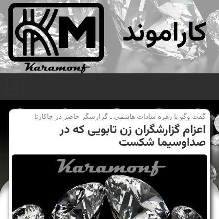
کاراموند
منو
گفت وگو با زهره سادات هاشمی ـ گزارشگر حاضر در جاكارتا
اعزام گزارشگران زن تابویی كه در
صداوسیما شكست