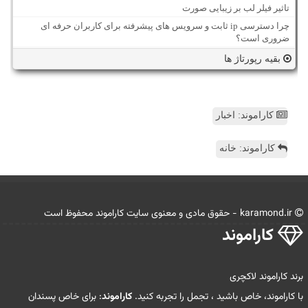
تاثیر فیلر لب بر زیبایی صورت
چرا دسترسی ip ثابت و سرویس های پیشرفته برای کاربران حرفه ای
ضروری است؟
بقیه رپورتاژ ها
کاراموند: اخبار
کاراموند: خانه
karamond.ir - حقوق مادی و معنوی سایت كاراموند محفوظ است
كاراموند
برند کاراموند لاکچری
با کاراموند، خاص باشید ، تجمل را تجربه کنید.
کاراموند
: برای خاص پسندان