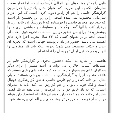
هایی را به ترنومنت های بین المللی فرستاده است، اما نه از سمت
سازمان بلكه به این صورت كه بعنوان مثال یك تیم یا فدراسیون
گزارشگر خانمی را هم از رادیو دعوت كرده است كه این اعزام
سازمانی محسوب نمی شده است. ازاین رو این نخستین بار است
كه تلویزیون مجری خانمی را فرستاده كه با ورزشگاران خانم ارتباط
برقرار كند، با آنها گفت وگو كند و مسابقات و حواشی بازی ها را
پوشش بدهد. برای من حضور در این مسابقات تجربه فوق العاده ای
است. آنچه برایم بعنوان كسی كه ۲۳ سال تجربه اجرا دارد حائز
اهمیت می باشد، حضور در یك ترنومنت جهانی است كه تجربه ای
جدید و جذاب محسوب می شود؛ تجربه اینكه باید كار متفاوتی را
انجام بدهم كه قبل از آن تجربه آن را نداشته ام.
هاشمی با اشاره به اینكه «حضور مجری و گزارشگر خانم در
مسابقات آسیایی جاكارتا می تواند در آینده مسیر را برای دیگر
همكاران خانم هم هموار كند»، اضافه كرد: خانم های زیادی هستند كه
علاقه مند به اجرا و گزارشگری مسابقات ورزشی هستند؛ بعنوان
مثال می دانم كه در رادیو فارس خانمی عاشق گزارشگری فوتبال
است و لیگ فوتبال بانوان را هم گزارش می كند. باید به مدیران
استانی كه به یك خانم جوان این فرصت را می دهند تبریك گفت.
شاید این خانم كه هم علاقه دارد و هم ان شاءالله استعداد دارد بتواند
در آینده از فرصت حضور در ترنومنت های بین المللی بهره مند شود.