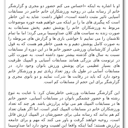
او با اشاره به اینكه «احساس می كنم حضور دو مجری و گزارشگر
خانم از رسانه ملی در روحیه ورزشكاران خانم حاضر در مسابقات
آسیایی تاثیر مثبت داشته است»، اظهار داشت: شاید به این خاطر
است كه پیگیری های ما را بر اینكه می خواهیم همه جوره موضوعات
مربوط به ورزشكاران خانم را پوشش دهیم. پخش مسابقات به
صورت زنده به سیاست های كلان صداوسیما برمی گردد؛ اما ما تمام
تلاشمان را می نماییم تا حواشی بازی ها و گزارش های مربوطه را
به صورت كامل پوشش دهیم و به همین خاطر هم هست كه به قول
خیلی از كارشناسان ورزشی حضور خانم ها در این دوره از مسابقات
نسبت به سال های گذشته بیشتر نمود داشته است. به صورت كلی
در ترنومت های بزرگی همانند مسابقات آسیایی و المپیك ظرفیت
های بسیار عظیمی برای پوشش ورزش بانوان وجود دارد. در
مسابقات آسایی در طول یك روز تعداد زیادی تیم و ورزشكار خانم
وجود دارد كه باید در رقابت ها
شركت
نمایند و دو بانوی مجری و
گزارشگر برای این حجم از مسابقات كم است.
این گزارشگر مسابقات ورزشی خاطرنشان كرد: با عنایت به تنوع
رشته ها و حضور چشمگیر بانوان در مسابقات آسیایی، حضور خانم
ها در مسابقات المپیك هم می تواند پرارزش باشد. هر چند كه تعداد
ورزشكاران خانم در مسابقات المپیك كمتر است، اما اگر همان تعداد
كم هم بدانند كه رسانه ملی برای حضورشان در المپیك ارزش قائل
است، روحیه خواهند گرفت و باور می كنند كه مهم و برای جامعه
پرارزش هستند؛ كما اینكه واقعا این اهمیت وجود دارد اما صداوسیما