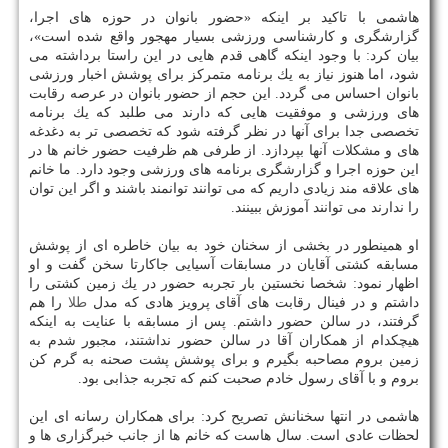
هاشمی با تاكید بر اینكه «حضور بانوان در حوزه های اجرا،
گزارشگری و كارشناسی ورزشی بسیار مهجور واقع شده است»،
بیان كرد: با وجود اینكه گاهی قدم هایی در این راستا برداشته می
شود، اما هنوز نیاز به یك برنامه متمركز برای پوشش اخبار ورزشی
بانوان احساس می گردد. این حجم از حضور بانوان در عرصه رقابت
های ورزشی و موفقیت هایی كه دارند می طلبد كه یك برنامه
تخصصی جدا برای آنها در نظر گرفته شود كه تخصصی تر به دغدغه
های و مشكلات آنها بپردازد. از طرفی هم ظرفیت حضور خانم ها در
این حوزه اجرا و گزارشگری برنامه های ورزشی وجود دارد. ما خانم
های علاقه مند زیادی داریم كه می توانند توانمند باشند و اگر این توان
را ندارند می توانند آموزش ببینند.
او همینطور در بخشی از سخنان خود به بیان خاطره ای از پوشش
مسابقه كشتی آقایان در مسابقات آسیایی جاكارتا سخن گفت و او
اظهار نمود: شخصا نخستین بار تجربه حضور در یك زمین كشتی را
داشتم و در فینال رقابت های آقای پرویز هادی كه مدل
طلا
را هم
گرفتند، در سالن حضور داشتم. پس از مسابقه با عنایت به اینكه
هیچكدام از همكاران آقا در سالن حضور نداشتند، مجبور شدم به
زمین بروم مصاحبه بگیرم و برای پوشش پشت صحنه به گرم كن
بروم و با آقای رسول خادم صحبت كنم كه تجربه جذابی بود.
هاشمی در انتها سخنانش تصریح كرد: برای همكاران رسانه ای این
لحظات عادی است. سال هاست كه خانم ها از جانب خبرگزاری ها و