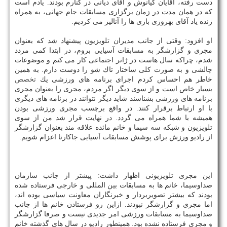
دست رفته، آقایان كیانوش و آقای دیانی در كنارم بودند. یادم است
كه در همان مدت در زمان برگزاری مسابقات جام جهانی، به همراه
زنده یاد آقای بهروزی بازی ها را آنالیز می كردیم.
او افزود: وقتی از جانب مدیران تلویزیون پیشنهاد شد كه بعنوان
مجری و گزارشگر به مسابقات آسیایی بروم، در ابتدا كمی مردد
شدم، چراكه سال هاست در ژانر اجتماعی كار می كنم و موضوعات
چالشی و به صورت كلی ساختار تاك شو را دوست دارم. به همین
خاطر هم احساس كردم اجرای برنامه های ورزشی یك
تخصص
بسیار خاص است و از سوی دیگر اگر مردم، مجری را بعنوان مجری
برنامه های ورزشی بشناسند شاید دیگر نتوانند در برنامه های دیگری
با او ارتباط برقرار كنند. در واقع برچسب مجری ورزشی بودن
همیشه با شما همراه می گردد. در نهایت قرار شد من از سوی
تلویزیون و شبكه سه سیما و خانم مائده علاقه مند بعنوان گزارشگر
از رادیو ورزش برای پوشش مسابقات آسیایی جاكارتا اعزام شویم.
این مجری تلویزیونی اظهار داشت: پیشتر از جانب سازمان
صداوسیما، خانم ها به مسابقات بین المللی و خارجی فرستاده شده
بودند كه بیشتر تصویربردار و خبرنگاران معاونت سیاسی بوده اند،
اما مجری و گزارشگر نبودند. ازاین رو فرستادن خانم ها از جانب
صداوسیما به مسابقات ورزشی امر جدیدی نیست و صرفا گزارشگر
و مجری فرستاده نشده بود. همینطور رادیو در سال های گذشته خانم