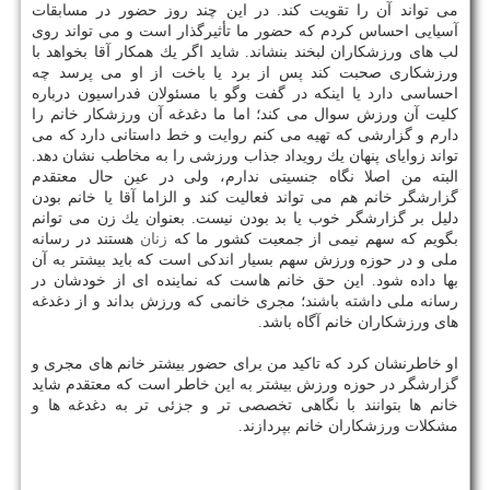
می تواند آن را تقویت كند. در این چند روز حضور در مسابقات
آسیایی احساس كردم كه حضور ما تأثیرگذار است و می تواند روی
لب های ورزشكاران لبخند بنشاند. شاید اگر یك همكار آقا بخواهد با
ورزشكاری صحبت كند پس از برد یا باخت از او می پرسد چه
احساسی دارد یا اینكه در گفت وگو با مسئولان فدراسیون درباره
كلیت آن ورزش سوال می كند؛ اما ما دغدغه آن ورزشكار خانم را
دارم و گزارشی كه تهیه می كنم روایت و خط داستانی دارد كه می
تواند زوایای پنهان یك رویداد جذاب ورزشی را به مخاطب نشان دهد.
البته من اصلا نگاه جنسیتی ندارم، ولی در عین حال معتقدم
گزارشگر خانم هم می تواند فعالیت كند و الزاما آقا یا خانم بودن
دلیل بر گزارشگر خوب یا بد بودن نیست. بعنوان یك زن می توانم
بگویم كه سهم نیمی از جمعیت كشور ما كه
زنان
هستند در رسانه
ملی و در حوزه ورزش سهم بسیار اندكی است كه باید بیشتر به آن
بها داده شود. این حق خانم هاست كه نماینده ای از خودشان در
رسانه ملی داشته باشند؛ مجری خانمی كه ورزش بداند و از دغدغه
های ورزشكاران خانم آگاه باشد.
او خاطرنشان كرد كه تاكید من برای حضور بیشتر خانم های مجری و
گزارشگر در حوزه ورزش بیشتر به این خاطر است كه معتقدم شاید
خانم ها بتوانند با نگاهی تخصصی تر و جزئی تر به دغدغه ها و
مشكلات ورزشكاران خانم بپردازند.