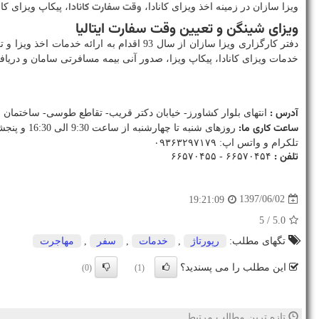
وقت سفارت کانادا
ویزا سازان در زمینه اخذ ویزای کانادا،
، پیکاپ ویزای کا
ویزای شینگن و تعیین وقت سفارت ایتالیا
دفتر کارگزاری ویزا سازان از سال 93 اقدام به ارائه خدمات اخذ ویزا و تعیین وقت سفارت های شینگن نموده است. جهت تعیین وقت سفارت های شینگن مانند
خدمات ویزای کانادا، پیکاپ ویزا، صدور آنی بیمه مسافرتی سامان و دری
آدرس :
انتهای بلوار کشاورز- خیابان دکتر قریب- تقاطع طوسی- ساختمان شباهنگ- پلاک 26-
ساعت کاری ما:
روزهای شنبه تا چهارشنبه از ساعت 9:30 الی 16:30 و پنجشنبه ها از ساعت 9:30 الی 13
تلکرام و واتس اپ: ۰۹۳۶۳۲۹۷۱۷۹
تلفن :
۶۶۵۷۰۴۵۴ - ۶۶۵۷۰۴۵۵
1397/06/02
19:21:09
/ 5
5.0
تگهای مطلب:
رپورتاژ
,
خدمات
,
سفر
,
مهاجرت
این مطلب را می پسندید؟
(0)
(1)
تازه ترین مطالب مرتبط