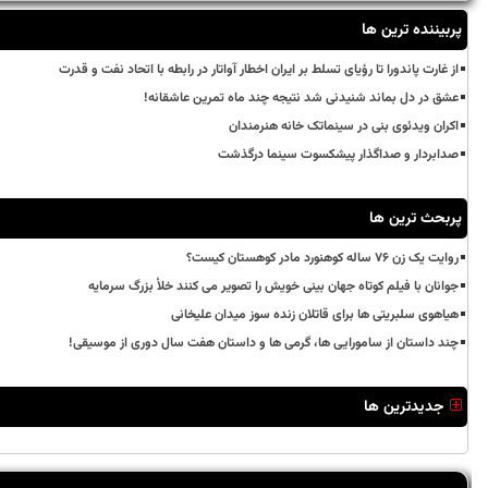
پربیننده ترین ها
از غارت پاندورا تا رؤیای تسلط بر ایران اخطار آواتار در رابطه با اتحاد نفت و قدرت
عشق در دل بماند شنیدنی شد نتیجه چند ماه تمرین عاشقانه!
اکران ویدئوی بنی در سینماتک خانه هنرمندان
صدابردار و صداگذار پیشکسوت سینما درگذشت
پربحث ترین ها
روایت یک زن ۷۶ ساله کوهنورد مادر کوهستان کیست؟
جوانان با فیلم کوتاه جهان بینی خویش را تصویر می کنند خلأ بزرگ سرمایه
هیاهوی سلبریتی ها برای قاتلان زنده سوز میدان علیخانی
چند داستان از سامورایی ها، گرمی ها و داستان هفت سال دوری از موسیقی!
جدیدترین ها