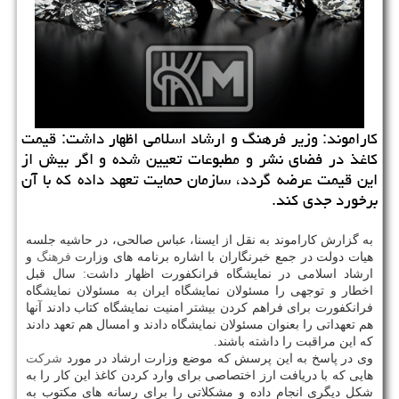
كاراموند: وزیر فرهنگ و ارشاد اسلامی اظهار داشت: قیمت
كاغذ در فضای نشر و مطبوعات تعیین شده و اگر بیش از
این قیمت عرضه گردد، سازمان حمایت تعهد داده كه با آن
برخورد جدی كند.
به گزارش كاراموند به نقل از ایسنا، عباس صالحی، در حاشیه جلسه
هیات دولت در جمع خبرنگاران با اشاره برنامه های وزارت
فرهنگ
و
ارشاد اسلامی در نمایشگاه فرانكفورت اظهار داشت: سال قبل
اخطار و توجهی را مسئولان نمایشگاه ایران به مسئولان نمایشگاه
فرانكفورت برای فراهم كردن بیشتر امنیت نمایشگاه كتاب دادند آنها
هم تعهداتی را بعنوان مسئولان نمایشگاه دادند و امسال هم تعهد دادند
كه این مراقبت را داشته باشند.
وی در پاسخ به این پرسش كه موضع وزارت ارشاد در مورد
شركت
هایی كه با دریافت ارز اختصاصی برای وارد كردن كاغذ این كار را به
شكل دیگری انجام داده و مشكلاتی را برای رسانه های مكتوب به