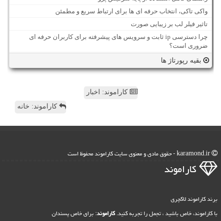
واکی تاکی، انتخاب حرفه ای ها برای ارتباط سریع و مطمئن
تاثیر فیلر لب بر زیبایی صورت
چرا دسترسی ip ثابت و سرویس های پیشرفته برای کاربران حرفه ای
ضروری است؟
بقیه رپورتاژ ها
کاراموند: اخبار
کاراموند: خانه
karamond.ir - حقوق مادی و معنوی سایت كاراموند محفوظ است
كاراموند
برند کاراموند لاکچری
با کاراموند، خاص باشید ، تجمل را تجربه کنید.
کاراموند
: برای خاص پسندان