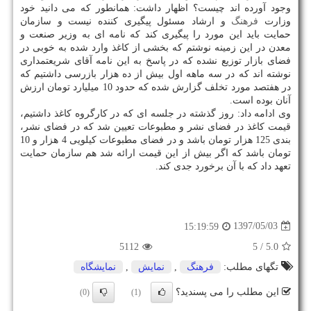
وجود آورده اند چیست؟ اظهار داشت: همانطور كه می دانید خود
وزارت
فرهنگ
و ارشاد مسئول پیگیری كننده نیست و سازمان
حمایت باید این مورد را پیگیری كند كه نامه ای به وزیر صنعت و
معدن در این زمینه نوشتم كه بخشی از كاغذ وارد شده به خوبی در
فضای بازار توزیع نشده كه در پاسخ به این نامه آقای شریعتمداری
نوشته اند كه در سه ماهه اول بیش از ده هزار بازرسی داشتیم كه
در هفتصد مورد تخلف گزارش شده كه حدود 10 میلیارد تومان ارزش
آنان بوده است.
وی ادامه داد: روز گذشته در جلسه ای كه در كارگروه كاغذ داشتیم،
قیمت كاغذ در فضای نشر و مطبوعات تعیین شد كه در فضای نشر،
بندی 125 هزار تومان باشد و در فضای مطبوعات كیلویی 4 هزار و 10
تومان باشد كه اگر بیش از این قیمت ارائه شد هم سازمان حمایت
تعهد داد كه با آن برخورد جدی كند.
1397/05/03
15:19:59
5112
/ 5
5.0
تگهای مطلب:
فرهنگ
,
نمایش
,
نمایشگاه
این مطلب را می پسندید؟
(0)
(1)