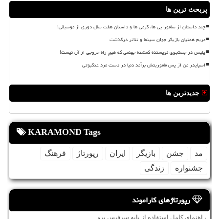
پربحث ترین ها
چند داستان از سامورایی ها، گرمی ها و داستان هفت سال دوری از موسیقی!
مریم همتیان بازیگر جوان سینما و تئاتر درگذشت
پلیس در جستجوی نویسنده گمشده جهنمی که هیچ راه خروجی از آن نیست!
اسپایدر من از پس ماموریتش برآمد دنیا در دست مرد عنکبوتی
جدیدترین ها
KARAMOND Tags
مد
جشن
بازیگر
ایران
رپورتاژ
فرهنگ
جشنواره
زندگی
رپورتاژهای کاراموند
راهنمای کامل استفاده از پایه سرفیس پرو