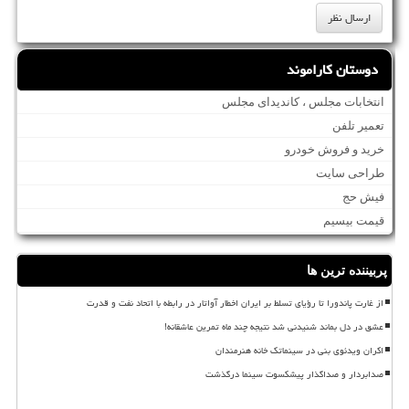
دوستان کاراموند
انتخابات مجلس ، کاندیدای مجلس
تعمیر تلفن
خرید و فروش خودرو
طراحی سایت
فیش حج
قیمت بیسیم
پربیننده ترین ها
از غارت پاندورا تا رؤیای تسلط بر ایران اخطار آواتار در رابطه با اتحاد نفت و قدرت
عشق در دل بماند شنیدنی شد نتیجه چند ماه تمرین عاشقانه!
اکران ویدئوی بنی در سینماتک خانه هنرمندان
صدابردار و صداگذار پیشکسوت سینما درگذشت