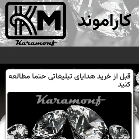
کاراموند
منو
قبل از خرید هدایای تبلیغاتی حتما مطالعه
كنید