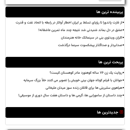
پربیننده ترین ها
از غارت پاندورا تا رؤیای تسلط بر ایران اخطار آواتار در رابطه با اتحاد نفت و قدرت
عشق در دل بماند شنیدنی شد نتیجه چند ماه تمرین عاشقانه!
اکران ویدئوی بنی در سینماتک خانه هنرمندان
صدابردار و صداگذار پیشکسوت سینما درگذشت
پربحث ترین ها
روایت یک زن ۷۶ ساله کوهنورد مادر کوهستان کیست؟
جوانان با فیلم کوتاه جهان بینی خویش را تصویر می کنند خلأ بزرگ سرمایه
هیاهوی سلبریتی ها برای قاتلان زنده سوز میدان علیخانی
چند داستان از سامورایی ها، گرمی ها و داستان هفت سال دوری از موسیقی!
جدیدترین ها