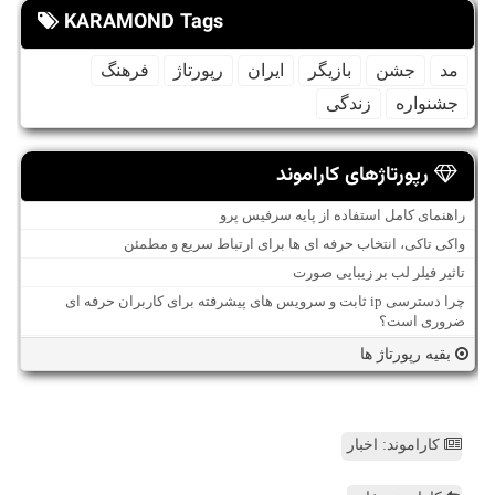
KARAMOND Tags
مد
جشن
بازیگر
ایران
رپورتاژ
فرهنگ
جشنواره
زندگی
رپورتاژهای کاراموند
راهنمای کامل استفاده از پایه سرفیس پرو
واکی تاکی، انتخاب حرفه ای ها برای ارتباط سریع و مطمئن
تاثیر فیلر لب بر زیبایی صورت
چرا دسترسی ip ثابت و سرویس های پیشرفته برای کاربران حرفه ای
ضروری است؟
بقیه رپورتاژ ها
کاراموند: اخبار