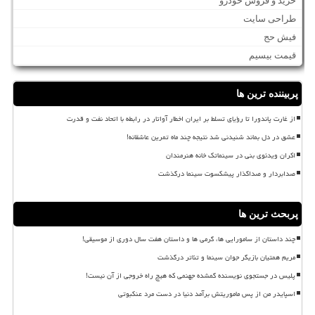
خرید و فروش خودرو
طراحی سایت
فیش حج
قیمت بیسیم
پربیننده ترین ها
از غارت پاندورا تا رؤیای تسلط بر ایران اخطار آواتار در رابطه با اتحاد نفت و قدرت
عشق در دل بماند شنیدنی شد نتیجه چند ماه تمرین عاشقانه!
اکران ویدئوی بنی در سینماتک خانه هنرمندان
صدابردار و صداگذار پیشکسوت سینما درگذشت
پربحث ترین ها
چند داستان از سامورایی ها، گرمی ها و داستان هفت سال دوری از موسیقی!
مریم همتیان بازیگر جوان سینما و تئاتر درگذشت
پلیس در جستجوی نویسنده گمشده جهنمی که هیچ راه خروجی از آن نیست!
اسپایدر من از پس ماموریتش برآمد دنیا در دست مرد عنکبوتی