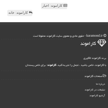
کاراموند: اخبار
کاراموند: خانه
karamond.ir - حقوق مادی و معنوی سایت كاراموند محفوظ است
كاراموند
برند کاراموند لاکچری
با کاراموند، خاص باشید ، تجمل را تجربه کنید.
کاراموند
: برای خاص پسندان
صفحات كاراموند
درباره ما
تبلیغات در كاراموند
آرشیو كاراموند