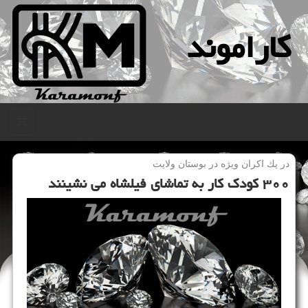
كاراموند
منو
در یك اكران ویژه در بوستان ولایت
۳۰۰ كودك كار به تماشای فیلشاه می نشینند