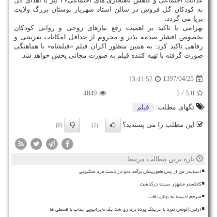
عدالت اجتماعی و كاهش ناهنجاری های اجتماعی۲۶ تیر با اهدای گل
به كودكان گل فروش در سالن استاد شهریار بوستان بزرگ ولایت
برپا می گردد.
بهرامی با تاكید بر اهمیت رفع نیازهای روحی و روانی كودكان
بخصوص اقشار صدمه پذیر و محروم از حداقل امكانات تفریحی و
رفاهی تاكید كرد: به همین منظور اكران فیلم «فیلشاه» با هماهنگی
صورت گرفته با تهیه كننده فیلم به صورت مجانی پخش خواهد شد.
1397/04/25
13:41:52
4849
/ 5
5.0
تگهای مطلب:
فیلم
این مطلب را می پسندید؟
(0)
(1)
تازه ترین مطالب مرتبط
اسپایدر من از پس ماموریتش برآمد دنیا در دست مرد عنکبوتی
گانگستر مشهور سینما درگذشت
مترجم ادیسه به نولان تاخت
اولین آنونس نبرد با خرچنگ پرده برداری شد یک ماجراجویی جذاب با فسقلی ها