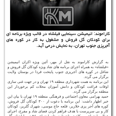
كاراموند: انیمیشن سینمایی فیلشاه در قالب ویژه برنامه ای
برای كودكان گل فروش و مشغول به كار در كوره های
آجرپزی جنوب تهران، به نمایش درمی آید.
به گزارش كاراموند به نقل از مهر، آئین ویژه اكران انیمیشن
«فیلشاه» به همراه اجرای برنامه های شاد ویژه كودكان گل فروش و
شاغل در كوره های آجرپزی جنوب پایتخت فردا در بوستان ولایت
برگزار می گردد.
این برنامه به همت شهرداری منطقه ۱۹ تهران و در جهت غنی سازی
اوقات فراغت كودكان و دانش آموزان محلات كم برخوردار این
منطقه برگزار می گردد.
حمید بهرامی معاون اجتماعی و فرهنگی منطقه ۱۹ تهران با بیان این
خبر اظهار داشت: این برنامه با دعوت از ۳۰۰ كودكان گل فروش،
كوره های آجر پزی خلازیر، قلعه حاج موسی، شهرك گلریز، كودكان
كار و بی سرپرست با هدف فراهم كردن فضای شاد و مفرح، اجرای