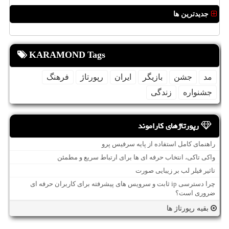
جدیدترین ها
KARAMOND Tags
مد
جشن
بازیگر
ایران
رپورتاژ
فرهنگ
جشنواره
زندگی
رپورتاژهای کاراموند
راهنمای کامل استفاده از پایه سرفیس پرو
واکی تاکی، انتخاب حرفه ای ها برای ارتباط سریع و مطمئن
تاثیر فیلر لب بر زیبایی صورت
چرا دسترسی ip ثابت و سرویس های پیشرفته برای کاربران حرفه ای
ضروری است؟
بقیه رپورتاژ ها