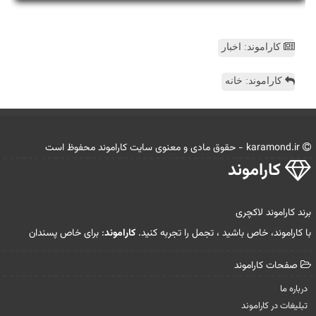
کاراموند: اخبار
کاراموند: خانه
karamond.ir - حقوق مادی و معنوی سایت كاراموند محفوظ است
كاراموند
برند کاراموند لاکچری
با کاراموند، خاص باشید ، تجمل را تجربه کنید.
کاراموند
: برای خاص پسندان
صفحات كاراموند
درباره ما
تبلیغات در كاراموند