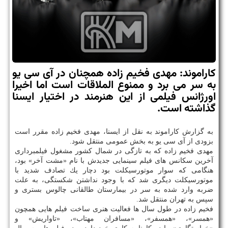
كاراموند: مهدی فخیم زاده همچنان در آی سی یو
به سر می برد و ممنوع الملاقات است اما اخیرا
اورژانس فیلمی از این هنرمند در اختیار ایسنا
گذاشته است.
به گزارش كاراموند به نقل از ایسنا، مهدی فخیم زاده مقرر است
بزودی از آی سی یو به بخش عمومی منتقل شود.
مهدی فخیم زاده كه به تازگی در شمال كشور مشغول فیلمبرداری
آخرین سكانس های فیلم سینمایی جدیدش با نام «مشت آخر» بود،
هنگامی كه سوار موتورسیكلت بود دچار یك تصادف شدید با
موتورسیكلت دیگری شد كه با وجود نداشتن شكستگی، به علت
ضربه وارد شده به سر در بیمارستان طالقانی چالوس بستری و
سپس به تهران منتقل شد.
فخیم زاده در طول سال ها فعالیت هنری ساخت فیلم هایی همچون
«همسر»، «همسفر»، «مسافران مهتاب»، «تاواریش» و