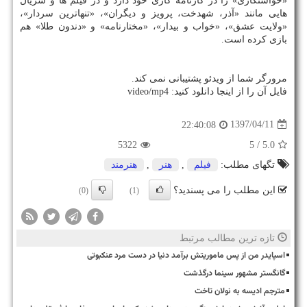
«خواستگاری» را در كارنامه كاری خود دارد و در فیلم ها و سریال
هایی مانند «آذر، شهدخت، پرویز و دیگران»، «تنهاترین سردار»،
«ولایت عشق»، «خواب و بیدار»، «مختارنامه» و «دندون طلا» هم
بازی كرده است.
مرورگر شما از ویدئو پشتیبانی نمی كند.
فایل آن را از اینجا دانلود كنید: video/mp4
1397/04/11
22:40:08
5322
/ 5
5.0
تگهای مطلب:
فیلم
,
هنر
,
هنرمند
این مطلب را می پسندید؟
(0)
(1)
تازه ترین مطالب مرتبط
اسپایدر من از پس ماموریتش برآمد دنیا در دست مرد عنکبوتی
گانگستر مشهور سینما درگذشت
مترجم ادیسه به نولان تاخت