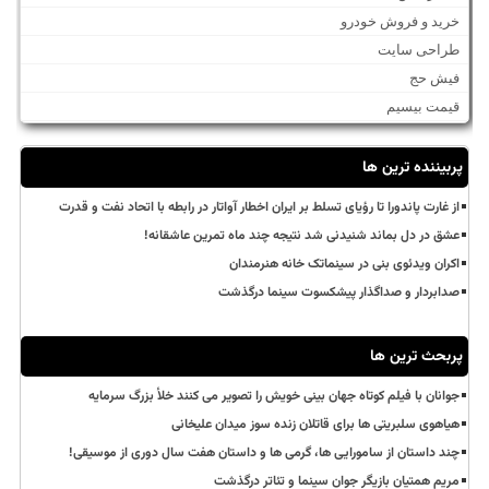
خرید و فروش خودرو
طراحی سایت
فیش حج
قیمت بیسیم
پربیننده ترین ها
از غارت پاندورا تا رؤیای تسلط بر ایران اخطار آواتار در رابطه با اتحاد نفت و قدرت
عشق در دل بماند شنیدنی شد نتیجه چند ماه تمرین عاشقانه!
اکران ویدئوی بنی در سینماتک خانه هنرمندان
صدابردار و صداگذار پیشکسوت سینما درگذشت
پربحث ترین ها
جوانان با فیلم کوتاه جهان بینی خویش را تصویر می کنند خلأ بزرگ سرمایه
هیاهوی سلبریتی ها برای قاتلان زنده سوز میدان علیخانی
چند داستان از سامورایی ها، گرمی ها و داستان هفت سال دوری از موسیقی!
مریم همتیان بازیگر جوان سینما و تئاتر درگذشت