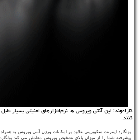
كاراموند: این آنتی ویروس ها نرم‌افزارهای امنیتی بسیار قابل
كنند.
بولگارد اینترنت سکیوریتی علاوه بر امکانات ورژن آنتی ویروس به همرا
پیشرفته شما را از میزان بالای تشخیص ویروس مطمئن می کند
بولگارد