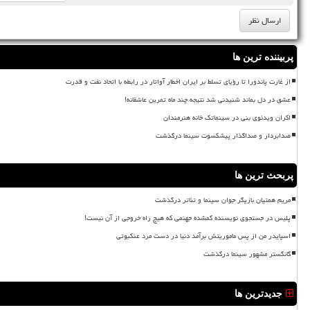
پربیننده ترین ها
از غارت پاندورا تا رؤیای تسلط بر ایران اخطار آواتار در رابطه با اتحاد نفت و قدرت
عشق در دل بماند شنیدنی شد نتیجه چند ماه تمرین عاشقانه!
اکران ویدئوی بنی در سینماتک خانه هنرمندان
صدابردار و صداگذار پیشکسوت سینما درگذشت
پربحث ترین ها
مریم همتیان بازیگر جوان سینما و تئاتر درگذشت
پلیس در جستجوی نویسنده گمشده جهنمی که هیچ راه خروجی از آن نیست!
اسپایدر من از پس ماموریتش برآمد دنیا در دست مرد عنکبوتی
گانگستر مشهور سینما درگذشت
جدیدترین ها