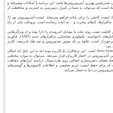
ی صدرنشین بهترین آنتی‌ویروس‌ها باشد؛ این برنامه با امکانات پیشرفته و
تماد است که می‌تواند به شما در کنترل دسترسی به اینترنت و محافظت از
 امنیت کاملی را برای رایانه فراهم می‌نماید. ایست آنتی‌ویروس نود 32
لیه بدافزارها، کدهای مخرب و… به اثبات رسانده است. پروتکت یکی از راه
قابلیت نصب روی تبلت یا موبایل اندرویدی را دارا بوده و از ویژگی‌هایی
ل‌های ناخواسته، تکنولوژی شناسایی بدافزارهای جدید (
XMT
)، فناوری
برخوردار است. علاوه بر یک موتور ضدویروس و ضد هک قدرتمند، کاربر
ببرد.
Avira Syst
است. این نرم‌افزار تک‌کاربره بوده اما به این دلیل که امکان
ذارد، به‌عنوان ۱+۱ کاربره شناخته می‌شود. از ویژگی‌هایی که این آنتی‌ویروس در اختیار کاربران قرار می‌دهد، می‌توان به موارد مختلفی
ایجاد فضای ذخیره‌سازی اضافی روی هارددیسک، ارائه‌ی ابزارهای حفاظت
که برای حفظ امنیت حریم شخصی و اطلاعات کامپیوتر‌ها و گوشی‌های
ی‌ویروس در دنیا به شمار می‌آیند.