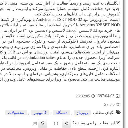
انگلستان به ثبت رسید و رسماً فعالیت آن آغاز شد. این بسته امنیتی با کس
جدید خود حفاظت کامل سیستم شمارا تضمین می‌کند و اینترنت را به محیطی 
کامپیوتر در برابر تهدیدات فایل‌های مخرب کمک کند
.
ایست آنتی‌ویروس نود 32
ESET NOD
32
Antivirus
با بهره‌گیری از لایه‌
ESET NOD
32
Antivirus
با کمترین استفاده از منابع سیستم و ارائه بالا
های خرید
نود 32 لایسنس
،
nod
32 لایسنس
و
لایسنس نود ۳۲
در ایران می ب
پاندا آنتی‌ویروس پرو محصولی از شرکت پاندا سکیوریتی است. علاوه بر این
همچون فایروال قدرتمند (جلوگیری از حمله و نفوذ)، جستجوی امن در ای
اختصاصی پاندا برای شناسایی، طبقه‌بندی و پاک‌سازی ویروس‌های پیچی
می‌تواند از امنیت شبکه‌های بی‌سیم، امنیت پورت‌های یو اس بی
USB
و کنت
شرکت
آویرا
محصول جدیدی را به نام «
optimization suite
» در قالب یک 
اشاره کرد، ازجمله سطح بالای حفاظت در مقابل ویروس، محافظت در 
اطلاعات شامل فایل‌های رمزگذاری، پشتیبانی حرفه‌ای و امنیت بالا در خ
هوشمند فعالیت می‌کند. محصولات آویرا برای سیستم‌های عامل ویندوز، ان
1397/04/03
23:32:05
/ 5
5.0
تگهای مطلب:
رپورتاژ
,
دستگاه
,
كامپیوتر
,
محصولات
این مطلب را می پسندید؟
(0)
(1)