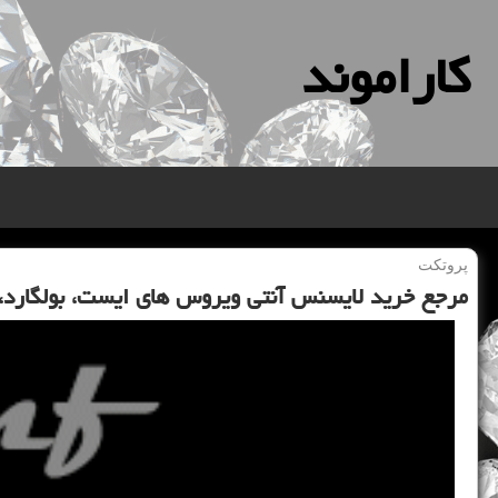
كاراموند
پروتكت
مرجع خرید لایسنس آنتی ویروس های ایست، بولگارد، پا