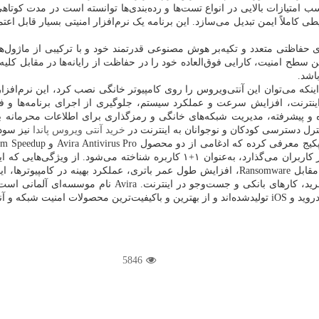
ب امتیازات بالایی در انواع تست‌ها و رده‌بندی‌ها توانسته است در مدت کوتاه
کاملاً ایمن تبدیل می‌سازد. این برنامه یک نرم‌افزار امنیتی بسیار قابل‌ اع
های حفاظتی متعدد و تکیه‌بر هوش مصنوعی قدرتمند خود و با ترکیبی از ماژول‌ها،
ترین سطح امنیت، کارایی فوق‌العاده خود را در حفاظت از رایانه‌ها در مقابل ک
اشد.
که می‌توان این آنتی‌ویروس را روی کامپیوتر خانگی نصب کرد، این نرم‌افزار 
نترنت، افزایش سرعت و عملکرد سیستم، جلوگیری از اجرای برنامه‌ها و فای
ده و پیشرفته، مدیریت شبکه‌های خانگی و رمزگذاری برای اطلاعات محرمانه 
رل دسترسی کودکان و نوجوانان به اینترنت در
خرید آنتی ویروس پاندا
نیز سود 
پکیج معرفی کرده که ادغامی از دو محصول
Avira Antivirus Pro
و
em Speedup
نصب روی یک سیستم‌عامل ویندوز و یک سیستم‌عامل اندروید را در اختیار کاربران می‌گ
مقابل
Ransomware
، افزایش طول عمر باتری، عملکرد بهینه در کامپیوترها، 
رید، کارهای بانکی و جست‌وجو در اینترنت.
Avira
نام موسسه‌ای آلمانی است 
دروید و
iOS
تولیدشده‌اند و از بهترین و باکیفیت‌ترین محصولات امنیت شبکه و آنت
5846