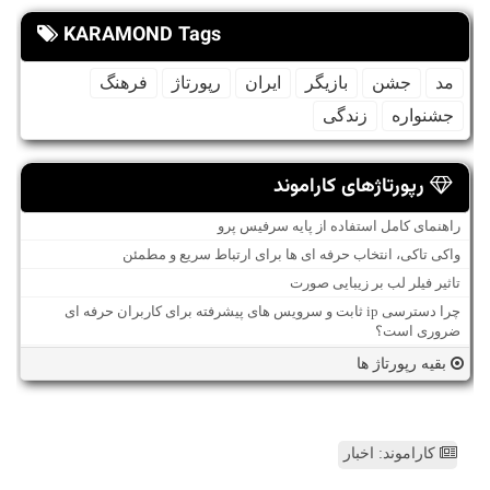
KARAMOND Tags
مد
جشن
بازیگر
ایران
رپورتاژ
فرهنگ
جشنواره
زندگی
رپورتاژهای کاراموند
راهنمای کامل استفاده از پایه سرفیس پرو
واکی تاکی، انتخاب حرفه ای ها برای ارتباط سریع و مطمئن
تاثیر فیلر لب بر زیبایی صورت
چرا دسترسی ip ثابت و سرویس های پیشرفته برای کاربران حرفه ای
ضروری است؟
بقیه رپورتاژ ها
کاراموند: اخبار