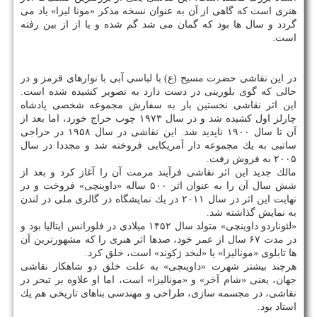
هنری است كه گاهی از آن به عنوان نسخه مذكر «مونا لیزا» یاد می
گردد و سال ها بود كه گمان می شد گم شده و یا از از بین رفته
است.
در این نقاشی حضرت مسیح (ع) با لباسی آبی با نوارهای قرمز و در
حالی كه گوی بلورینی در دست دارد به تصویر كشیده شده است.
این اثر نقاشی نخستین بار به سفارش مجموعه شخصی پادشاه
چارلز اول كشیده شد و در سال ۱۹۷۳ چوب حراج خورد، اما بعد از
آن تا سال ۱۹۰۰ ناپدید شد. این نقاشی در سال ۱۹۵۸ در حراجی
ساتبی به یك مجموعه دار آمریكایی فروخته شد و مجددا در سال
۲۰۰۵ به فروش رفت.
مالك جدید این اثر نقاشی فرآیند مرمت آن را آغاز كرد و بعد از
شش سال آن را به عنوان اثر ۵۰۰ ساله «داوینچی» فروخت و در
نهایت این اثر در سال ۲۰۱۱ در یك نمایشگاه در گالری ملی در لندن
به نمایش گذاشته شد.
«لئوناردو داوینچی» متولد سال ۱۴۵۲ میلادی در فلورانس ایتالیا بود و
در مدت ۶۷ سال از عمر خود، صدها اثر هنری را كه مشهورترین آن
ها تابلوی «مونالیزا» یا «لبخد ژكوند» است، خلق كرد.
هرچند بیشتر شهرت «داوینچی» به علت خلق دو شاهكار نقاشی
جهان، یعنی «شام آخر» و «مونالیزا» است، اما او علاوه بر تبحر در
نقاشی، در مجسمه سازی، طراحی و مهندسی بناهای تاریخی هم یك
استاد بود.