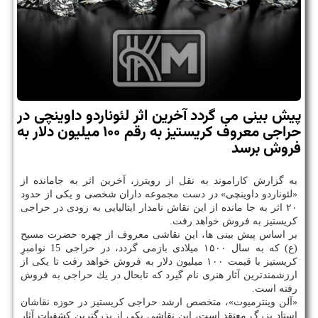
پیش بینی می گردد آخرین اثر لئوناردو داوینچی در
حراجی معروف كریستیز به رقم ۱۰۰ میلیون دلار به
فروش برسد
به گزارش كاراموند به نقل از رویترز، آخرین اثر به جامانده از
«لئوناردو داوینچی» در دست مجموعه داران شخصی و یكی از حدود
۲۰ اثر به جا مانده از این نقاش نامدار ایتالیایی به زودی در حراجی
كریستیز به فروش خواهد رفت.
بر اساس پیش بینی ها، این نقاشی معروف از چهره حضرت مسیح
(ع) كه به سال ۱۵۰۰ میلادی بازمی گردد، در حراجی 15 نوامبرِ
كریستیز با قیمت ۱۰۰ میلیون دلار به فروش خواهد رفت تا یكی از
ارزشمندترین آثار هنری نام گیرد كه تابحال در یك حراجی به فروش
رفته است.
«آلن وینترمیوت»، متخصص ارشد حراجی كریستیز در حوزه نقاشان
استاد بزرگ معتقد است، این نقاشی یكی از بزرگترین كشفیات آثار