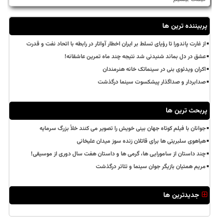
پربیننده ترین ها
از غارت پاندورا تا رؤیای تسلط بر ایران اخطار آواتار در رابطه با اتحاد نفت و قدرت
عشق در دل بماند شنیدنی شد نتیجه چند ماه تمرین عاشقانه!
اکران ویدئوی بنی در سینماتک خانه هنرمندان
صدابردار و صداگذار پیشکسوت سینما درگذشت
پربحث ترین ها
جوانان با فیلم کوتاه جهان بینی خویش را تصویر می کنند خلأ بزرگ سرمایه
هیاهوی سلبریتی ها برای قاتلان زنده سوز میدان علیخانی
چند داستان از سامورایی ها، گرمی ها و داستان هفت سال دوری از موسیقی!
مریم همتیان بازیگر جوان سینما و تئاتر درگذشت
جدیدترین ها